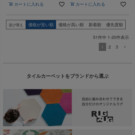
カートに入れる
カートに入れる
価格が安い順
価格が高い順
新着順
優先度順
並び替え
51
件中
1
-
20
件表示
1
2
3
タイルカーペットをブランドから選ぶ