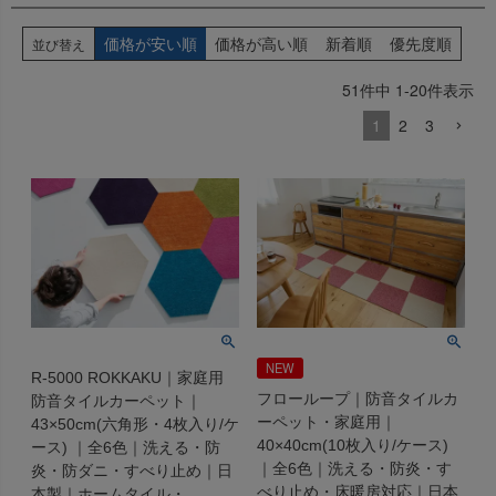
価格が安い順
価格が高い順
新着順
優先度順
並び替え
51
件中
1
-
20
件表示
1
2
3
NEW
R-5000 ROKKAKU｜家庭用
フローループ｜防音タイルカ
防音タイルカーペット｜
ーペット・家庭用｜
43×50cm(六角形・4枚入り/ケ
40×40cm(10枚入り/ケース)
ース) ｜全6色｜洗える・防
｜全6色｜洗える・防炎・す
炎・防ダニ・すべり止め｜日
べり止め・床暖房対応｜日本
本製｜ホームタイル・