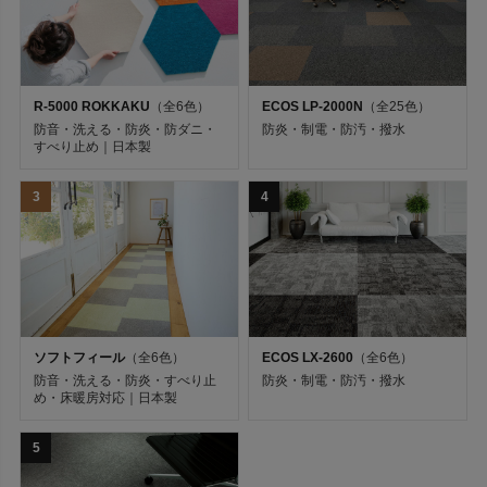
【業務用タイルカーペット】ブランド/
シリーズ
機能
R-5000 ROKKAKU
（全6色）
ECOS LP-2000N
（全25色）
防音・洗える・防炎・防ダニ・
防炎・制電・防汚・撥水
すべり止め｜日本製
カラー
3
4
素材
キーワード
ソフトフィール
（全6色）
ECOS LX-2600
（全6色）
防音・洗える・防炎・すべり止
防炎・制電・防汚・撥水
め・床暖房対応｜日本製
並び順
5