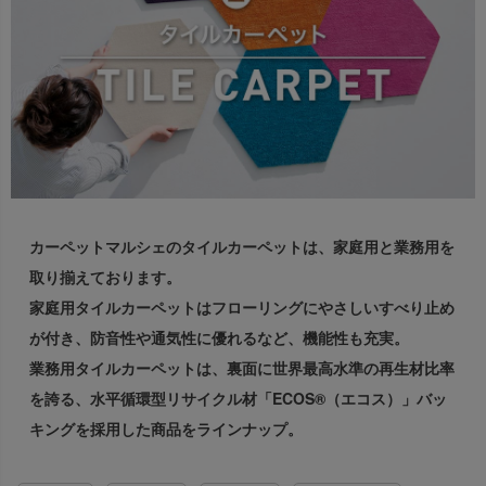
出荷センターも休業となりますため、休業期間中のご注文
なお、今後の被害状況や交通規制などにより、対象地域や
商品の出荷は
以降となります。
2026年8月18日(火)
サービスへの影響が変更となる場合がございます。
→
オーダー商品など、詳しくはこちらから
お客さまにはご不便をおかけいたしますが、何卒ご理解賜
りますようお願い申し上げます。
詳しくはこちら
カーペットマルシェのタイルカーペットは、家庭用と業務用を
取り揃えております。
家庭用タイルカーペットはフローリングにやさしいすべり止め
が付き、
防音性や通気性に優れるなど、機能性も充実。
業務用タイルカーペットは、裏面に世界最高水準の再生材比率
を誇る、
水平循環型リサイクル材「ECOS®（エコス）」バッ
キングを採用した商品を
ラインナップ。