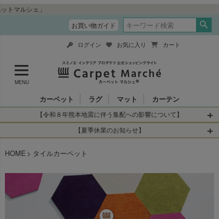
“全品送料無料＆税込
お買い物ガイド
ログイン
お気に入り
カート
MENU
カーペット
ラグ
マット
カーテン
【令和８年熊本地震に伴う集配への影響について】
令和8年熊本地震により、お亡くなりになられた方々に深く
【夏季休業のお知らせ】
哀悼の意を表しますとともに、被災された皆さまに心より
休業日：2026年8月11日(火)～2026年8月16日(日)
HOME
お見舞い申し上げます。 この地震の影響により、現在、一
タイルカーペット
当店は
までの期間
は2026年8月11日(火)～2026年8月16日(日)
部地域を発着するお荷物のお届けに遅れが生じておりま
を休業とさせて頂きます。
す。
休業中のご注文に関しては自動返信メールは届きますが、
当店からの注文確認メールの送信、当店へのお問い合わせ
【お荷物のお届けに遅れが生じている地域】
へのご返答ができかねます。 休業明けから順次送信させて
・全国から九州あてのお荷物
いただきますのでよろしくお願いいたします。
・九州から全国あてのお荷物