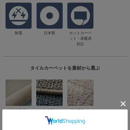
制電
日本製
ホットカーペ
ット・床暖房
対応
タイルカーペットを素材から選ぶ
ポリエステル
ナイロン
ポリプロピレ
ン