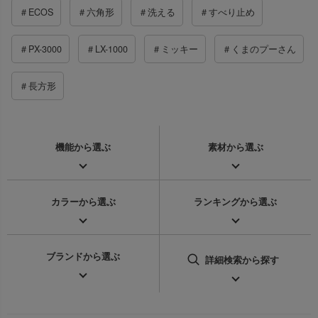
＃ECOS
＃六角形
＃洗える
＃すべり止め
＃PX-3000
＃LX-1000
＃ミッキー
＃くまのプーさん
＃長方形
機能から
選ぶ
素材から
選ぶ
カラーから
選ぶ
ランキングから
選ぶ
ブランドから
選ぶ
詳細検索
から探す