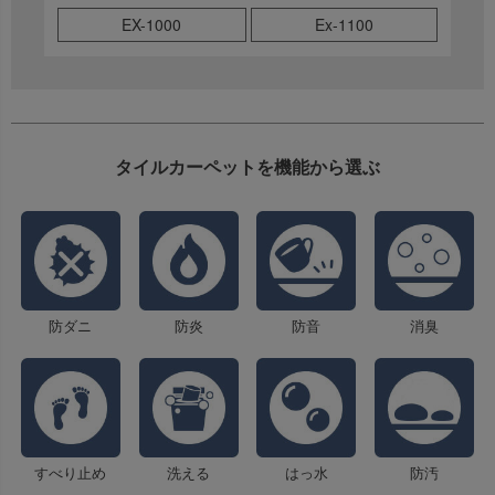
EX-1000
Ex-1100
タイルカーペットを機能から選ぶ
防ダニ
防炎
防音
消臭
すべり止め
洗える
はっ水
防汚