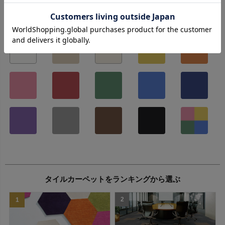
タイルカーペットをカラーから選ぶ
タイルカーペット詳細検索
価格
￥
〜
￥
例：5000 〜 10000
商品分類
サイズ
タイルカーペットをランキングから選ぶ
【家庭用タイルカーペット】ブランド/
シリーズ
2
1