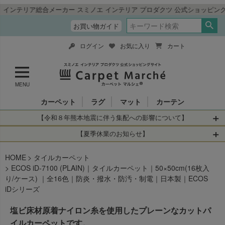
ア総合メーカー スミノエ インテリア プロダクツ 公式ショッピングサイト「
お買い物ガイド
ログイン
お気に入り
カート
MENU
カーペット
ラグ
マット
カーテン
【令和８年熊本地震に伴う集配への影響について】
令和8年熊本地震により、お亡くなりになられた方々に深く
【夏季休業のお知らせ】
哀悼の意を表しますとともに、被災された皆さまに心より
休業日：2026年8月11日(火)～2026年8月16日(日)
HOME
お見舞い申し上げます。 この地震の影響により、現在、一
タイルカーペット
当店は
までの期間
は2026年8月11日(火)～2026年8月16日(日)
ECOS iD-7100 (PLAIN)｜タイルカーペット｜50×50cm(16枚入
部地域を発着するお荷物のお届けに遅れが生じておりま
を休業とさせて頂きます。
り/ケース) ｜全16色｜防炎・撥水・防汚・制電｜日本製｜ECOS
す。
休業中のご注文に関しては自動返信メールは届きますが、
iDシリーズ
当店からの注文確認メールの送信、当店へのお問い合わせ
【お荷物のお届けに遅れが生じている地域】
へのご返答ができかねます。 休業明けから順次送信させて
塩ビ床材原着ナイロン糸を使用したプレーンなカットパ
・全国から九州あてのお荷物
いただきますのでよろしくお願いいたします。
・九州から全国あてのお荷物
イルカーペットです。