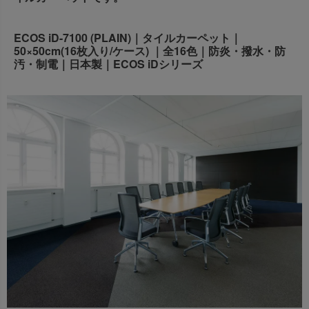
出荷センターも休業となりますため、休業期間中のご注文
なお、今後の被害状況や交通規制などにより、対象地域や
商品の出荷は
以降となります。
2026年8月18日(火)
ECOS iD-7100 (PLAIN)｜タイルカーペット｜
サービスへの影響が変更となる場合がございます。
→
オーダー商品など、詳しくはこちらから
50×50cm(16枚入り/ケース) ｜全16色｜防炎・撥水・防
お客さまにはご不便をおかけいたしますが、何卒ご理解賜
汚・制電｜日本製｜ECOS iDシリーズ
りますようお願い申し上げます。
詳しくはこちら