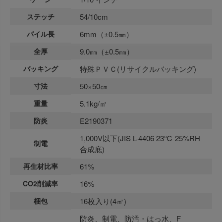
ステッチ
54/10cm
パイル長
6mm（±0.5㎜）
全厚
9.0㎜（±0.5㎜）
バッキング
特殊ＰＶＣ(リサイクルバッキング)
寸法
50×50㎝
重量
5.1kg/㎡
防炎
E2190371
1,000V以下(JIS L-4406 23℃ 25%RH
制電
合成底)
再生材比率
61%
CO2削減率
16%
梱包
16枚入り(4㎡)
防炎、制電、防汚・はっ水、F