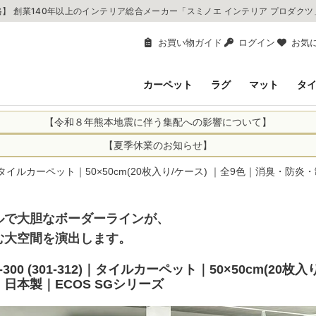
】 創業140年以上のインテリア総合メーカー「スミノエ インテリア プロダク
お買い物ガイド
ログイン
お気
カーペット
ラグ
マット
タ
【令和８年熊本地震に伴う集配への影響について】
により、お亡くなりになられた方々に深く哀悼の意を表しますとともに、
【夏季休業のお知らせ】
申し上げます。 この地震の影響により、現在、一部地域を発着するお荷
休業日：2026年8月11日(火)～2026年8月16日(日)
-312)｜タイルカーペット｜50×50cm(20枚入り/ケース) ｜全9色｜消臭
までの期間を休業とさせて頂きます。
1日(火)～2026年8月16日(日)
関しては自動返信メールは届きますが、当店からの注文確認メールの送
に遅れが生じている地域】
ができかねます。 休業明けから順次送信させていただきますのでよろし
ルで大胆なボーダーラインが、
てのお荷物
てのお荷物
む大空間を演出します。
業となりますため、休業期間中のご注文商品の出荷は
2026年8月18日(火)
状況や交通規制などにより、対象地域やサービスへの影響が変更となる
ど、詳しくはこちらから
G-300 (301-312)｜タイルカーペット｜50×50cm(
便をおかけいたしますが、何卒ご理解賜りますようお願い申し上げます
日本製｜ECOS SGシリーズ