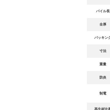
パイル長
全厚
バッキン
寸法
重量
防炎
制電
再生材比