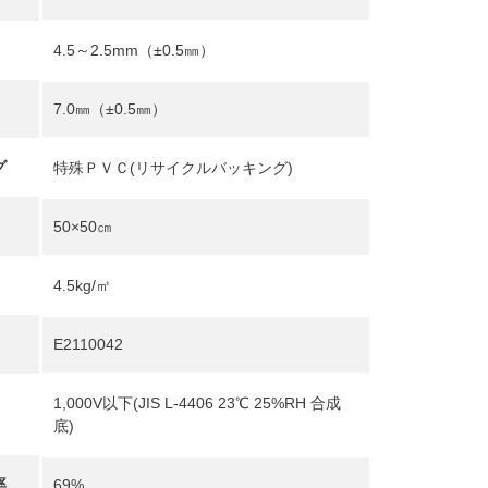
4.5～2.5mm（±0.5㎜）
7.0㎜（±0.5㎜）
グ
特殊ＰＶＣ(リサイクルバッキング)
50×50㎝
4.5kg/㎡
E2110042
1,000V以下(JIS L-4406 23℃ 25%RH 合成
底)
率
69%