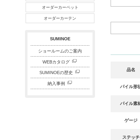
ダイニングサイズ
オーダーカーペット
ストライプ・ボーダー
チェック
ドット
サークル
オーダーカーテン
キャラクター
刺繍カーテン
SUMINOE
ショールームのご案内
WEBカタログ
品名
SUMINOEの歴史
納入事例
パイル形
パイル素
ゲージ
ステッチ