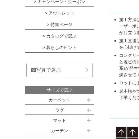
> キャンペーン・クーポン
> アウトレット
施工方法
> 特集ページ
ーザーボ
が目立つ
> カタログで選ぶ
施工直後
を心掛け
> 暮らしのヒント
コンクリ
と塩ビ樹
系)が発
写真で選ぶ
燥させて
ロットに
サイズで選ぶ
見本帳や
了承くだ
カーペット
江戸間サイズ(3畳～10畳)
ラグ
約100ｘ140cm
マット
江戸間 3畳(176x261cm)
キッチンマット
カーテン
約140ｘ200cm(約1.5畳)
江戸間 4.5畳(261x261cm)