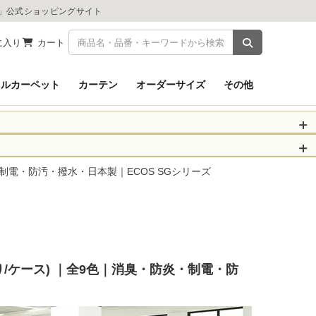
ツ」公式ショッピングサイト
商品を検索
に入り
カート
イルカーペット
カーテン
オーダーサイズ
その他
被災された皆さま
物のお届けに遅れが
・防炎・制電・防汚・撥水・日本製｜ECOS SGシリーズ
信、当店へのお問い
くお願いいたしま
以降となります。
場合がございます。
20枚入り/ケース) ｜全9色｜消臭・防炎・制電・防
。