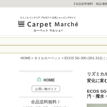
【全品送料無料・税込価格
スミノエ インテリア プロダクツ 公式ショッピングサイト
カーペット マルシェ
®
令和8年熊本地震
に心よりお見舞い
HOME
タイルカーペット
ECOS SG-300 (301
生じております。
当店は
は2026年8月1
休業中のご注文に
【お荷物のお届け
合わせへのご返答
リズミカ
・全国から九州あ
す。
・九州から全国あ
HOME
変化に富
出荷センターも休
お買い物ガイド
なお、今後の被害
→
オーダー商品な
ECOS S
お客さまにはご不
汚・撥水・
詳しくはこちら
全品送料無料！