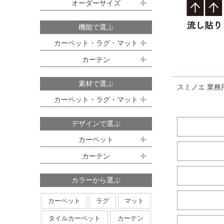
既製サイズ ドレープ(厚地)
オーダーサイズ
デスクマット
約160ｘ230cm(約2畳)
江戸間 6畳(261x352cm)
オーダーカーペット
100ｘ135cm
約200ｘ250cm(約3畳)
江戸間 8畳(352x352cm)
機能で選ぶ
オーダーキッチンマット
100ｘ178cm
約200ｘ300cm(約3.5畳)
江戸間 10畳(352x440cm)
カーペット・ラグ・マット
オーダーカーテン
本間サイズ(3畳～8畳)
100ｘ200cm
約250ｘ250cm
カーテン
防ダニ
防炎
防音
消臭
既製サイズ シアー(薄地)
ハイグレードオーダーカーテン
約250ｘ300cm
本間 3畳(191x286cm)
すべり止め
遊び毛防止
洗える
遮光
防炎
素材で選ぶ
スミノエ 業務
オーダーカーペットの測り方
約250ｘ350cm
100ｘ133cm
洗える
軽量
はっ水
本間 4.5畳(286x286cm)
ミラーレース
遮熱
カーペット・ラグ・マット
オーダーカーテンの測り方
約300ｘ300cm
アレルブロック
制電
100ｘ176cm
UVカット
オフシェイド
本間 6畳(286x382cm)
ナイロン
ウール
デザインで選ぶ
日本製
アレルブロック
約300ｘ350cm
100ｘ198cm
本間 8畳(382x382cm)
ポリエステル
アクリル
カーペット
ホットカーペット・床暖房対応
形態安定加工
形状記憶加工
約350ｘ350cm
その他のサイズ
ポリプロピレン
綿
その他
カーテン
日本製
無地系
柄物
約350ｘ400cm
廊下敷き
ストライプ＆ボーダー
円形
北欧デザイン
約350ｘ450cm
カラーから選ぶ
ナチュラルデザイン
約350ｘ500cm
カーペット
ラグ
マット
無地・無地調
抽象柄
花柄
円形サイズ
タイルカーペット
カーテン
植物柄
鳥・動物