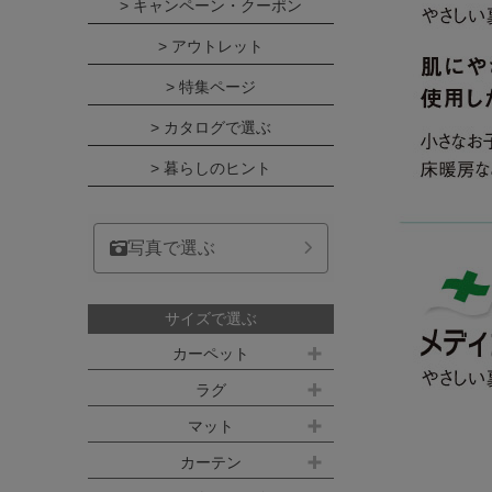
> キャンペーン・クーポン
> アウトレット
> 特集ページ
> カタログで選ぶ
> 暮らしのヒント
写真で選ぶ
サイズで選ぶ
カーペット
江戸間サイズ(3畳～10畳)
ラグ
約100ｘ140cm
マット
江戸間 3畳(176x261cm)
キッチンマット
カーテン
約140ｘ200cm(約1.5畳)
江戸間 4.5畳(261x261cm)