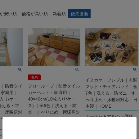
が安い順
価格が高い順
新着順
優先度順
NEW
イヌカオ・フレブル｜玄関
ル｜防音タイ
フローループ｜防音タイル
マット・チェアパッド｜全
・家庭用｜
カーペット・家庭用｜
7色｜洗える・防ダニ・す
0枚入り/ケー
40×40cm(10枚入り/ケー
べり止め・床暖房対応｜日
｜洗える・防
ス) ｜全6色｜洗える・防
本製｜HOME
め・床暖房対
炎・すべり止め・床暖房対
カーペットマルシェ価格
ホームタイ
応｜日本製｜ホームタイ
3,960
ル・RUGRUG
税込
ルシェ価格
カーペットマルシェ価格