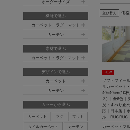
既製サイズ ドレープ(厚地)
オーダーサイズ
デスクマット
約160ｘ230cm(約2畳)
江戸間 6畳(261x352cm)
オーダーカーペット
100ｘ135cm
約200ｘ250cm(約3畳)
価格
並び替え
江戸間 8畳(352x352cm)
機能で選ぶ
オーダーキッチンマット
100ｘ178cm
約200ｘ300cm(約3.5畳)
江戸間 10畳(352x440cm)
カーペット・ラグ・マット
オーダーカーテン
本間サイズ(3畳～8畳)
100ｘ200cm
約250ｘ250cm
カーテン
防ダニ
防炎
防音
消臭
既製サイズ シアー(薄地)
ハイグレードオーダーカーテン
約250ｘ300cm
本間 3畳(191x286cm)
すべり止め
遊び毛防止
洗える
遮光
防炎
素材で選ぶ
オーダーカーペットの測り方
約250ｘ350cm
100ｘ133cm
洗える
軽量
はっ水
本間 4.5畳(286x286cm)
ミラーレース
遮熱
カーペット・ラグ・マット
オーダーカーテンの測り方
約300ｘ300cm
アレルブロック
制電
100ｘ176cm
UVカット
オフシェイド
本間 6畳(286x382cm)
ナイロン
ウール
デザインで選ぶ
日本製
NEW
アレルブロック
約300ｘ350cm
100ｘ198cm
本間 8畳(382x382cm)
ポリエステル
アクリル
ソフトフィー
カーペット
ホットカーペット・床暖房対応
形態安定加工
形状記憶加工
約350ｘ350cm
その他のサイズ
ルカーペット
ポリプロピレン
綿
その他
カーテン
日本製
無地系
柄物
40×40cm(1
約350ｘ400cm
廊下敷き
ス) ｜全6色
ストライプ＆ボーダー
円形
北欧デザイン
約350ｘ450cm
カラーから選ぶ
炎・すべり止
応｜日本製｜
ナチュラルデザイン
約350ｘ500cm
カーペット
ラグ
マット
ル・RUGRUG
無地・無地調
抽象柄
花柄
円形サイズ
カーペットマ
タイルカーペット
カーテン
植物柄
鳥・動物