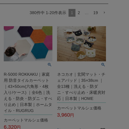
380
件中
1
-
20
件表示
1
2
…
19
R-5000 ROKKAKU｜家庭
ネコカオ｜玄関マット・チ
用 防音タイルカーペット
ェアパッド｜35×38cm ｜
｜43×50cm(六角形・4枚
全13種｜洗える・防ダ
入り/ケース) ｜全6色｜洗
ニ・すべり止め・床暖房対
える・防炎・防ダニ・すべ
応｜日本製｜HOME
り止め｜日本製｜ホームタ
カーペットマルシェ価格
イル・RUGRUG
3,960
カーペットマルシェ価格
税込
6,320