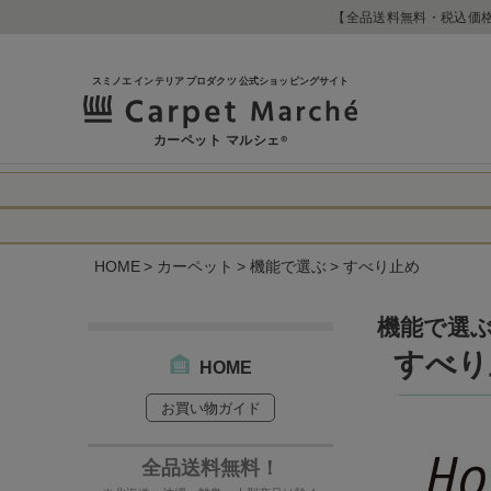
【全品送料無料・税込価格
スミノエ インテリア プロダクツ 公式ショッピングサイト
カーペット マルシェ
®
令和8年熊本地震
に心よりお見舞い
HOME
カーペット
機能で選ぶ
すべり止め
生じております。
当店は
は2026年8月1
休業中のご注文に
【お荷物のお届け
機能で選
合わせへのご返答
・全国から九州あ
す。
すべり
・九州から全国あ
HOME
出荷センターも休
お買い物ガイド
なお、今後の被害
→
オーダー商品な
お客さまにはご不
詳しくはこちら
全品送料無料！