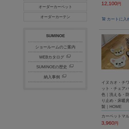
12,100
ダイニングサイズ
オーダーカーペット
ストライプ・ボーダー
税込
チェック
ドット
サークル
オーダーカーテン
カートに入
キャラクター
刺繍カーテン
SUMINOE
ショールームのご案内
WEBカタログ
SUMINOEの歴史
納入事例
イヌカオ・チ
ット・チェアパ
色｜洗える・
り止め・床暖
製｜HOME
カーペットマ
3,960