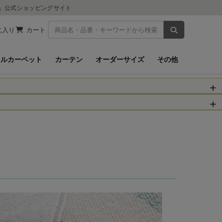
ツ」公式ショッピングサイト
商品を検索
に入り
カート
イルカーペット
カーテン
オーダーサイズ
その他
被災された皆さま
物のお届けに遅れが
信、当店へのお問い
くお願いいたしま
以降となります。
場合がございます。
。