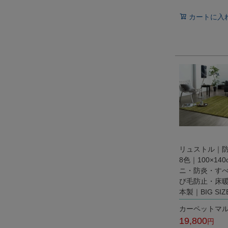
税込
カートに入
リュストル｜
8色｜100×14
ニ・防炎・す
び毛防止・床
本製｜BIG SIZ
カーペットマ
19,800