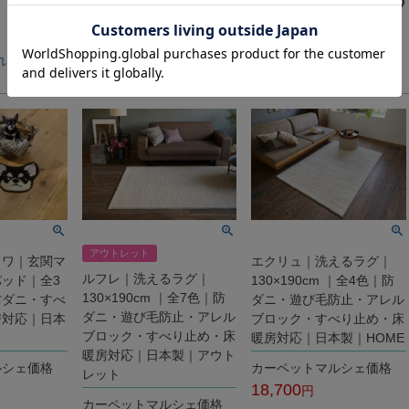
カートに入れる
8,800
税込
れる
カートに入れる
アウトレット
ワワ｜玄関マ
エクリュ｜洗えるラグ｜
ルフレ｜洗えるラグ｜
ッド｜全3
130×190cm ｜全4色｜防
130×190cm ｜全7色｜防
防ダニ・すべ
ダニ・遊び毛防止・アレル
ダニ・遊び毛防止・アレル
房対応｜日本
ブロック・すべり止め・床
ブロック・すべり止め・床
暖房対応｜日本製｜HOME
暖房対応｜日本製｜アウト
ルシェ価格
カーペットマルシェ価格
レット
18,700
カーペットマルシェ価格