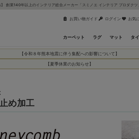
】 創業140年以上のインテリア総合メーカー「スミノエ インテリア プロダク
お買い物ガイド
ログイン
お気
カーペット
ラグ
マット
タ
【令和８年熊本地震に伴う集配への影響について】
により、お亡くなりになられた方々に深く哀悼の意を表しますとともに、
【夏季休業のお知らせ】
申し上げます。 この地震の影響により、現在、一部地域を発着するお荷
休業日：2026年8月11日(火)～2026年8月16日(日)
までの期間を休業とさせて頂きます。
1日(火)～2026年8月16日(日)
関しては自動返信メールは届きますが、当店からの注文確認メールの送
に遅れが生じている地域】
ぶ
ができかねます。 休業明けから順次送信させていただきますのでよろし
てのお荷物
止め加工
てのお荷物
業となりますため、休業期間中のご注文商品の出荷は
2026年8月18日(火)
状況や交通規制などにより、対象地域やサービスへの影響が変更となる
ど、詳しくはこちらから
便をおかけいたしますが、何卒ご理解賜りますようお願い申し上げます