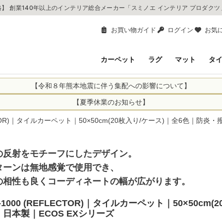
】 創業140年以上のインテリア総合メーカー「スミノエ インテリア プロダク
お買い物ガイド
ログイン
お気
カーペット
ラグ
マット
タ
【令和８年熊本地震に伴う集配への影響について】
により、お亡くなりになられた方々に深く哀悼の意を表しますとともに、
【夏季休業のお知らせ】
申し上げます。 この地震の影響により、現在、一部地域を発着するお荷
休業日：2026年8月11日(火)～2026年8月16日(日)
FLECTOR)｜タイルカーペット｜50×50cm(20枚入り/ケース)｜全6色｜
までの期間を休業とさせて頂きます。
1日(火)～2026年8月16日(日)
関しては自動返信メールは届きますが、当店からの注文確認メールの送
に遅れが生じている地域】
ができかねます。 休業明けから順次送信させていただきますのでよろし
の反射をモチーフにしたデザイン。
てのお荷物
てのお荷物
ターンは無地感覚で使用でき、
業となりますため、休業期間中のご注文商品の出荷は
2026年8月18日(火)
の相性も良くコーディネートの幅が広がります。
状況や交通規制などにより、対象地域やサービスへの影響が変更となる
ど、詳しくはこちらから
便をおかけいたしますが、何卒ご理解賜りますようお願い申し上げます
X-1000 (REFLECTOR)｜タイルカーペット｜50×50
日本製｜ECOS EXシリーズ