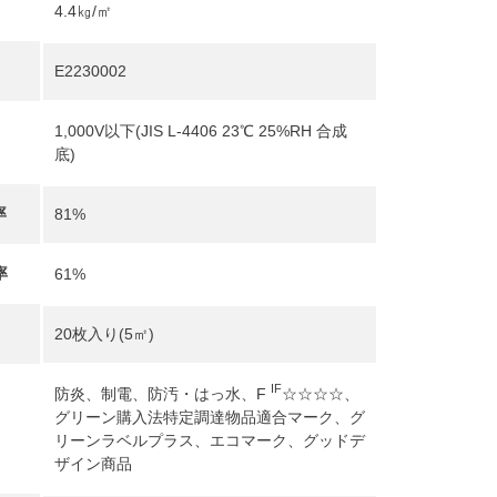
4.4㎏/㎡
E2230002
1,000V以下(JIS L-4406 23℃ 25%RH 合成
底)
率
81%
率
61%
20枚入り(5㎡)
IF
防炎、制電、防汚・はっ水、F
☆☆☆☆、
グリーン購入法特定調達物品適合マーク、グ
リーンラベルプラス、エコマーク、グッドデ
ザイン商品