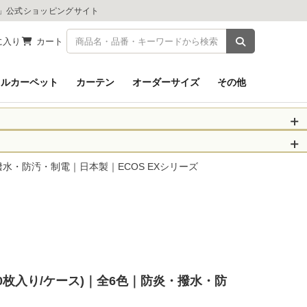
ツ」公式ショッピングサイト
商品を検索
に入り
カート
イルカーペット
カーテン
オーダーサイズ
その他
被災された皆さま
物のお届けに遅れが
防炎・撥水・防汚・制電｜日本製｜ECOS EXシリーズ
信、当店へのお問い
くお願いいたしま
以降となります。
場合がございます。
。
cm(20枚入り/ケース)｜全6色｜防炎・撥水・防