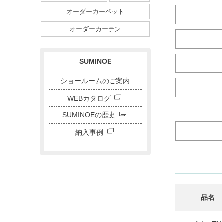
ダイニングサイズ
オーダーカーペット
ストライプ・ボーダー
チェック
ドット
サークル
オーダーカーテン
キャラクター
刺繍カーテン
SUMINOE
ショールームのご案内
WEBカタログ
SUMINOEの歴史
納入事例
品名