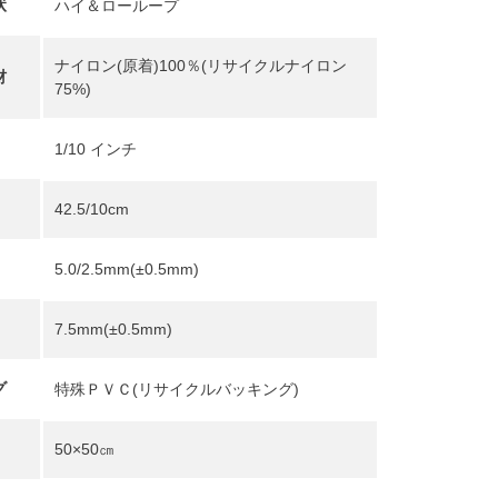
状
ハイ＆ローループ
ナイロン(原着)100％(リサイクルナイロン
材
75%)
1/10 インチ
42.5/10cm
5.0/2.5mm(±0.5mm)
7.5mm(±0.5mm)
グ
特殊ＰＶＣ(リサイクルバッキング)
50×50㎝