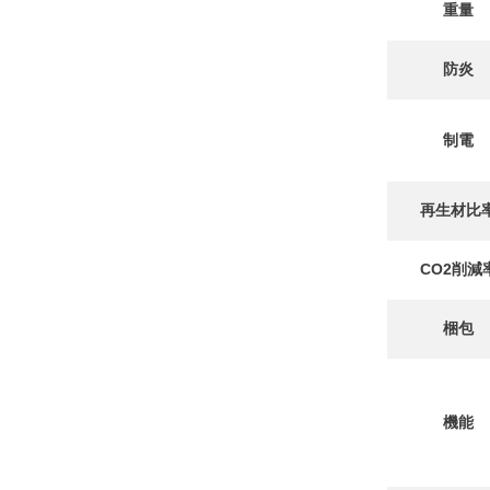
重量
防炎
制電
再生材比
CO2削減
梱包
機能