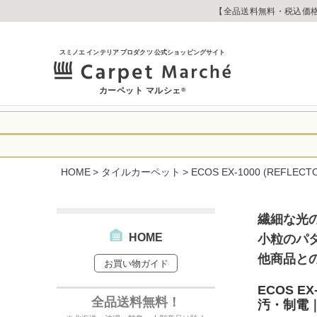
【全品送料無料・税込価格
スミノエ インテリア プロダクツ 公式ショッピングサイト
カーペット マルシェ
®
令和8年熊本地震
に心よりお見舞い
HOME
タイルカーペット
ECOS EX-1000 (RE
生じております。
当店は
は2026年8月1
休業中のご注文に
【お荷物のお届け
合わせへのご返答
繊細な光
・全国から九州あ
す。
・九州から全国あ
HOME
小粒のパ
出荷センターも休
他商品と
お買い物ガイド
なお、今後の被害
→
オーダー商品な
お客さまにはご不
ECOS E
詳しくはこちら
全品送料無料！
汚・制電｜