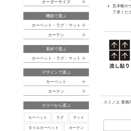
既製サイズ ドレープ(厚地)
オーダーサイズ
デスクマット
約160ｘ230cm(約2畳)
江戸間 6畳(261x352cm)
見本帳や
オーダーカーペット
了承くだ
100ｘ135cm
約200ｘ250cm(約3畳)
江戸間 8畳(352x352cm)
機能で選ぶ
オーダーキッチンマット
100ｘ178cm
約200ｘ300cm(約3.5畳)
江戸間 10畳(352x440cm)
カーペット・ラグ・マット
オーダーカーテン
本間サイズ(3畳～8畳)
100ｘ200cm
約250ｘ250cm
カーテン
防ダニ
防炎
防音
消臭
既製サイズ シアー(薄地)
ハイグレードオーダーカーテン
約250ｘ300cm
本間 3畳(191x286cm)
すべり止め
遊び毛防止
洗える
遮光
防炎
素材で選ぶ
オーダーカーペットの測り方
約250ｘ350cm
100ｘ133cm
洗える
軽量
はっ水
本間 4.5畳(286x286cm)
ミラーレース
遮熱
カーペット・ラグ・マット
オーダーカーテンの測り方
約300ｘ300cm
アレルブロック
制電
100ｘ176cm
UVカット
オフシェイド
本間 6畳(286x382cm)
ナイロン
ウール
デザインで選ぶ
日本製
アレルブロック
約300ｘ350cm
100ｘ198cm
本間 8畳(382x382cm)
ポリエステル
アクリル
カーペット
ホットカーペット・床暖房対応
形態安定加工
形状記憶加工
約350ｘ350cm
その他のサイズ
ポリプロピレン
綿
その他
カーテン
日本製
無地系
柄物
約350ｘ400cm
廊下敷き
スミノエ 業務
ストライプ＆ボーダー
円形
北欧デザイン
約350ｘ450cm
カラーから選ぶ
ナチュラルデザイン
約350ｘ500cm
カーペット
ラグ
マット
無地・無地調
抽象柄
花柄
円形サイズ
タイルカーペット
カーテン
植物柄
鳥・動物