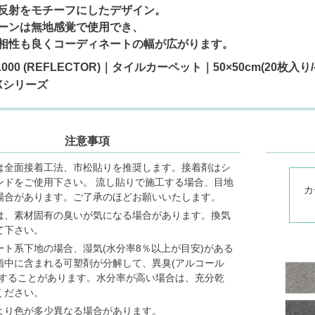
反射をモチーフにしたデザイン。
ーンは無地感覚で使用でき、
相性も良くコーディネートの幅が広がります。
X-1000 (REFLECTOR)｜タイルカーペット｜50×50cm(
EXシリーズ
注意事項
は全面接着工法、市松貼りを推奨します。接着剤はシ
ンドをご使用下さい。 流し貼りで施工する場合、目地
カ
場合があります。ご了承のほどお願いいたします。
は、素材固有の臭いが気になる場合があります。換気
て下さい。
ート系下地の場合、湿気(水分率8％以上が目安)がある
脂中に含まれる可塑剤が分解して、異臭(アルコール
生することがあります。水分率が高い場合は、充分乾
ください。
より色が多少異なる場合があります。