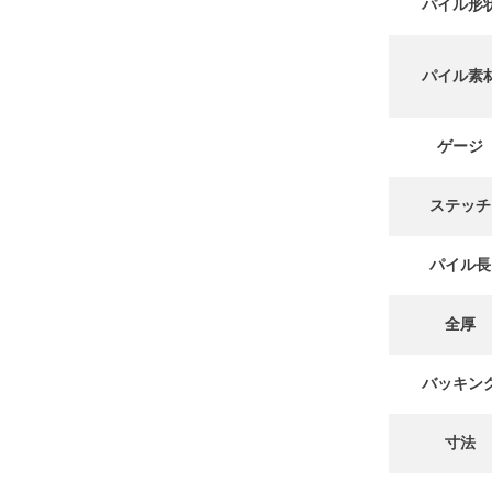
パイル形
パイル素
ゲージ
ステッチ
パイル長
全厚
バッキン
寸法