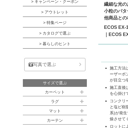
> キャンペーン・クーポン
繊細な光の
小粒のパタ
> アウトレット
他商品との
> 特集ページ
ECOS E
> カタログで選ぶ
｜ECOS 
> 暮らしのヒント
写真で選ぶ
施工方法
ーザーボ
が目立つ
サイズで選ぶ
施工直後
カーペット
を心掛け
江戸間サイズ(3畳～10畳)
コンクリ
ラグ
と塩ビ樹
約100ｘ140cm
マット
江戸間 3畳(176x261cm)
系)が発
燥させて
キッチンマット
カーテン
約140ｘ200cm(約1.5畳)
江戸間 4.5畳(261x261cm)
ロットに