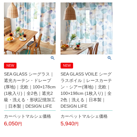
NEW
NEW
SEA GLASS シーグラス｜
SEA GLASS VOILE シーグ
遮光カーテン・ドレープ
ラスボイル｜レースカーテ
(厚地)｜北欧｜100×178cm
ン・シアー(薄地)｜北欧｜
(1枚入り)｜全2色｜遮光2
100×198cm (1枚入り)｜全
級・洗える・形状記憶加工
2色｜洗える｜日本製｜
｜日本製｜DESIGN LIFE
DESIGN LIFE
カーペットマルシェ価格
カーペットマルシェ価格
6,050
5,940
税込
税込