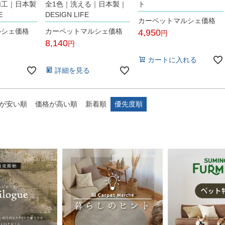
加工｜日本製
全1色｜洗える｜日本製｜
ト
E
DESIGN LIFE
カーペットマルシェ価格
ルシェ価格
カーペットマルシェ価格
4,950
8,140
税込
税込
カートに入れる
詳細を見る
が安い順
価格が高い順
新着順
優先度順