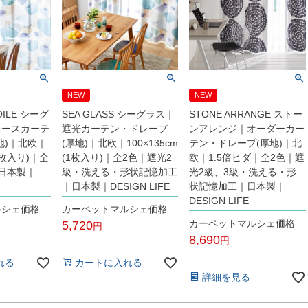
NEW
NEW
VOILE シーグ
SEA GLASS シーグラス｜
STONE ARRANGE ストー
レースカーテ
遮光カーテン・ドレープ
ンアレンジ｜オーダーカー
地)｜北欧｜
(厚地)｜北欧｜100×135cm
テン・ドレープ(厚地)｜北
(1枚入り)｜全
(1枚入り)｜全2色｜遮光2
欧｜1.5倍ヒダ｜全2色｜遮
日本製｜
級・洗える・形状記憶加工
光2級、3級・洗える・形
｜日本製｜DESIGN LIFE
状記憶加工｜日本製｜
DESIGN LIFE
ルシェ価格
カーペットマルシェ価格
カーペットマルシェ価格
5,720
8,690
税込
税込
れる
カートに入れる
詳細を見る