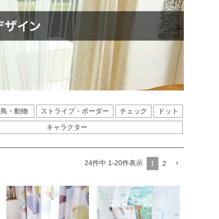
鳥・動物
ストライプ・ボーダー
チェック
ドット
キャラクター
24
件中
1
-
20
件表示
1
2