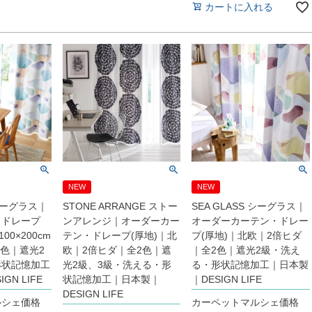
カートに入れる
NEW
NEW
 シーグラス｜
STONE ARRANGE ストー
SEA GLASS シーグラス｜
・ドレープ
ンアレンジ｜オーダーカー
オーダーカーテン・ドレー
00×200cm
テン・ドレープ(厚地)｜北
プ(厚地)｜北欧｜2倍ヒダ
2色｜遮光2
欧｜2倍ヒダ｜全2色｜遮
｜全2色｜遮光2級・洗え
形状記憶加工
光2級、3級・洗える・形
る・形状記憶加工｜日本製
GN LIFE
状記憶加工｜日本製｜
｜DESIGN LIFE
DESIGN LIFE
ルシェ価格
カーペットマルシェ価格