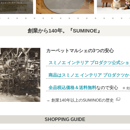
創業から140年。『SUMINOE』
カーペットマルシェの3つの安心
スミノエ インテリア プロダクツ公式ショ
商品はスミノエ インテリア プロダクツか
全品税込価格＆送料無料
なので安心
※ 
→
創業140年以上のSUMINOEの歴史
SHOPPING GUIDE