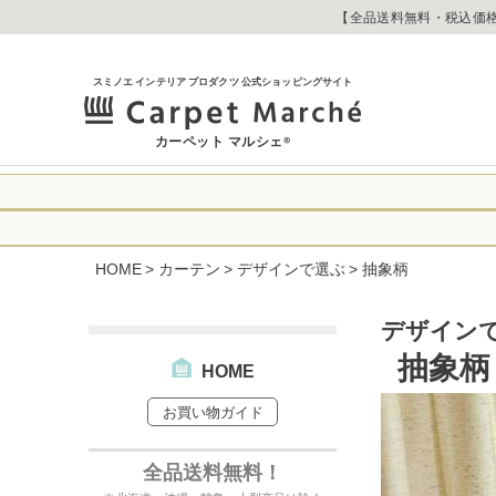
【全品送料無料・税込価格
スミノエ インテリア プロダクツ 公式ショッピングサイト
カーペット マルシェ
®
令和8年熊本地震
に心よりお見舞い
HOME
カーテン
デザインで選ぶ
抽象柄
生じております。
当店は
は2026年8月1
休業中のご注文に
【お荷物のお届け
デザイン
合わせへのご返答
・全国から九州あ
す。
抽象柄
・九州から全国あ
HOME
出荷センターも休
お買い物ガイド
なお、今後の被害
→
オーダー商品な
お客さまにはご不
詳しくはこちら
全品送料無料！