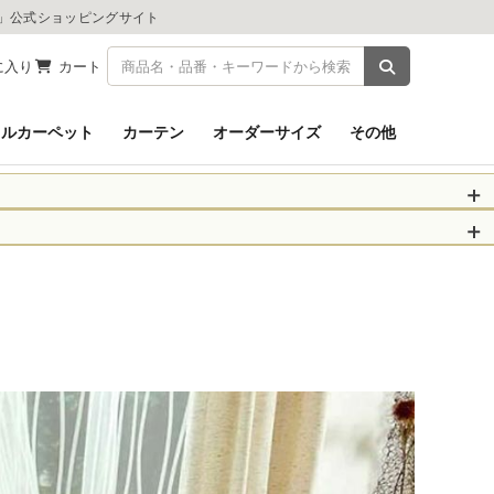
ツ」公式ショッピングサイト
商品を検索
に入り
カート
イルカーペット
カーテン
オーダーサイズ
その他
被災された皆さま
物のお届けに遅れが
信、当店へのお問い
くお願いいたしま
以降となります。
場合がございます。
。