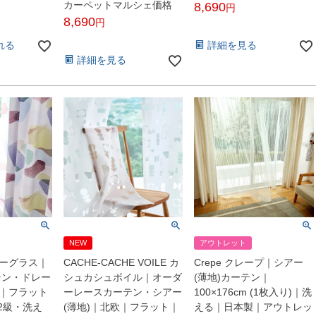
カーペットマルシェ価格
8,690
8,690
税込
税込
れる
詳細を見る
詳細を見る
NEW
アウトレット
 シーグラス｜
CACHE-CACHE VOILE カ
Crepe クレープ｜シアー
テン・ドレー
シュカシュボイル｜オーダ
(薄地)カーテン｜
欧｜フラット
ーレースカーテン・シアー
100×176cm (1枚入り)｜洗
2級・洗え
(薄地)｜北欧｜フラット｜
える｜日本製｜アウトレッ