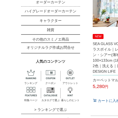
オーダーカーテン
ハイグレードオーダーカーテン
キャラクター
雑貨
NEW
その他のスミノエ商品
SEA GLASS 
オリジナルラグ作成お問合せ
ラスボイル｜
ン・シアー(薄
100×133cm 
人気のコンテンツ
2色｜洗える｜
DESIGN LIFE
カーペットマ
ランキング
クーポン
アウトレット
5,280
税込
カートに入
特集ページ
カタログで選ぶ
暮らしのヒント
> ランキングで選ぶ