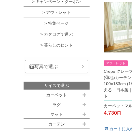
> キャンペーン・クーポン
> アウトレット
> 特集ページ
> カタログで選ぶ
> 暮らしのヒント
アウトレット
写真で選ぶ
Crepe クレ
(薄地)カーテン
100×133cm 
サイズで選ぶ
える｜日本製
カーペット
ト
江戸間サイズ(3畳～10畳)
ラグ
カーペットマ
4,730
約100ｘ140cm
マット
江戸間 3畳(176x261cm)
税込
キッチンマット
カーテン
約140ｘ200cm(約1.5畳)
江戸間 4.5畳(261x261cm)
カートに入