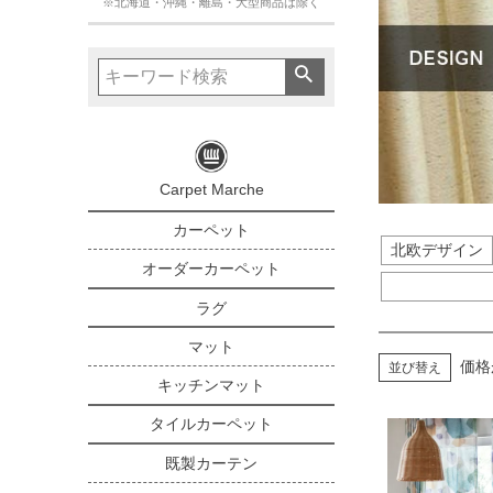
※北海道・沖縄・離島・大型商品は除く
Carpet Marche
カーペット
北欧デザイン
オーダーカーペット
ラグ
マット
価格
並び替え
キッチンマット
タイルカーペット
既製カーテン