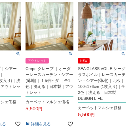
アウトレット
NEW
ープ｜シアー
Crepe クレープ ｜オーダ
SEA GLASS VOILE シーグ
｜
ーレースカーテン・シアー
ラスボイル｜レースカーテ
(1枚入り)｜洗
(薄地)｜ 1.5倍ヒダ ｜全1
ン・シアー(薄地)｜北欧｜
｜アウトレッ
色｜洗える｜日本製｜アウ
100×176cm (1枚入り)｜全
トレット
2色｜洗える｜日本製｜
DESIGN LIFE
ルシェ価格
カーペットマルシェ価格
カーペットマルシェ価格
5,500
5,500
税込
税込
れる
詳細を見る