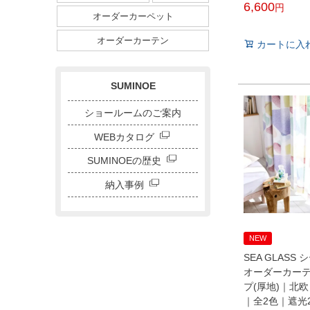
6,600
ダイニングサイズ
オーダーカーペット
ストライプ・ボーダー
税込
チェック
ドット
サークル
オーダーカーテン
カートに入
キャラクター
刺繍カーテン
SUMINOE
ショールームのご案内
WEBカタログ
SUMINOEの歴史
納入事例
NEW
SEA GLASS
オーダーカー
プ(厚地)｜北
｜全2色｜遮光