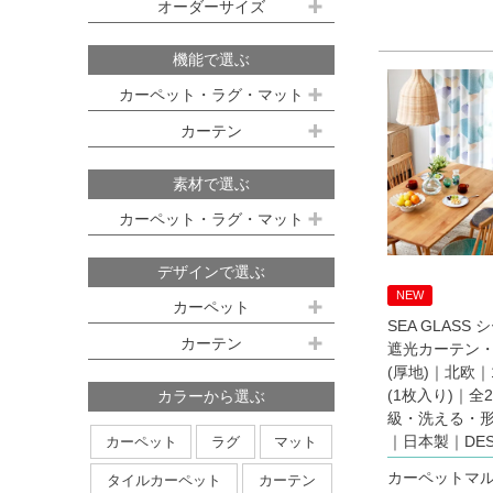
既製サイズ ドレープ(厚地)
オーダーサイズ
デスクマット
約160ｘ230cm(約2畳)
江戸間 6畳(261x352cm)
オーダーカーペット
100ｘ135cm
約200ｘ250cm(約3畳)
江戸間 8畳(352x352cm)
機能で選ぶ
オーダーキッチンマット
100ｘ178cm
約200ｘ300cm(約3.5畳)
江戸間 10畳(352x440cm)
カーペット・ラグ・マット
オーダーカーテン
本間サイズ(3畳～8畳)
100ｘ200cm
約250ｘ250cm
カーテン
防ダニ
防炎
防音
消臭
既製サイズ シアー(薄地)
ハイグレードオーダーカーテン
約250ｘ300cm
本間 3畳(191x286cm)
すべり止め
遊び毛防止
洗える
遮光
防炎
素材で選ぶ
オーダーカーペットの測り方
約250ｘ350cm
100ｘ133cm
洗える
軽量
はっ水
本間 4.5畳(286x286cm)
ミラーレース
遮熱
カーペット・ラグ・マット
オーダーカーテンの測り方
約300ｘ300cm
アレルブロック
制電
100ｘ176cm
UVカット
オフシェイド
本間 6畳(286x382cm)
ナイロン
ウール
デザインで選ぶ
日本製
アレルブロック
約300ｘ350cm
100ｘ198cm
本間 8畳(382x382cm)
ポリエステル
アクリル
NEW
カーペット
ホットカーペット・床暖房対応
形態安定加工
形状記憶加工
約350ｘ350cm
その他のサイズ
SEA GLASS
ポリプロピレン
綿
その他
カーテン
日本製
遮光カーテン
無地系
柄物
約350ｘ400cm
廊下敷き
(厚地)｜北欧｜1
ストライプ＆ボーダー
円形
北欧デザイン
約350ｘ450cm
(1枚入り)｜全
カラーから選ぶ
級・洗える・
ナチュラルデザイン
約350ｘ500cm
｜日本製｜DESI
カーペット
ラグ
マット
無地・無地調
抽象柄
花柄
円形サイズ
カーペットマ
タイルカーペット
カーテン
植物柄
鳥・動物