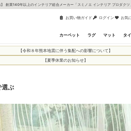
】 創業140年以上のインテリア総合メーカー「スミノエ インテリア プロダク
お買い物ガイド
ログイン
お気
カーペット
ラグ
マット
タ
【令和８年熊本地震に伴う集配への影響について】
により、お亡くなりになられた方々に深く哀悼の意を表しますとともに、
【夏季休業のお知らせ】
申し上げます。 この地震の影響により、現在、一部地域を発着するお荷
休業日：2026年8月11日(火)～2026年8月16日(日)
までの期間を休業とさせて頂きます。
1日(火)～2026年8月16日(日)
関しては自動返信メールは届きますが、当店からの注文確認メールの送
に遅れが生じている地域】
で選ぶ
ができかねます。 休業明けから順次送信させていただきますのでよろし
てのお荷物
てのお荷物
業となりますため、休業期間中のご注文商品の出荷は
2026年8月18日(火)
状況や交通規制などにより、対象地域やサービスへの影響が変更となる
ど、詳しくはこちらから
便をおかけいたしますが、何卒ご理解賜りますようお願い申し上げます