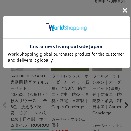
8
件中
1
-
8
件表示
スミノエ
カーペットマルシェの人気商品
＆
R-5000 ROKKAKU｜
ウールレックス｜オ
ウールスコット ヘリ
家庭用 防音タイルカ
ーダーカーペット(四
ンボン｜オーダーカ
ーペット｜
角)｜全30色｜防ダ
ーペット(四角)｜全3
43×50cm(六角形・4
ニ・防虫・防炎・消
色｜防ダニ・防虫・
枚入り/ケース) ｜全
臭・制電｜日本製｜
防炎・消臭・制電｜
6色｜洗える・防
Carpet Concierge
日本製｜Carpet
炎・防ダニ・すべり
Concierge
カーペットマルシェ
止め｜日本製｜ホー
価格
カーペットマルシェ
ムタイル・RUGRUG
価格