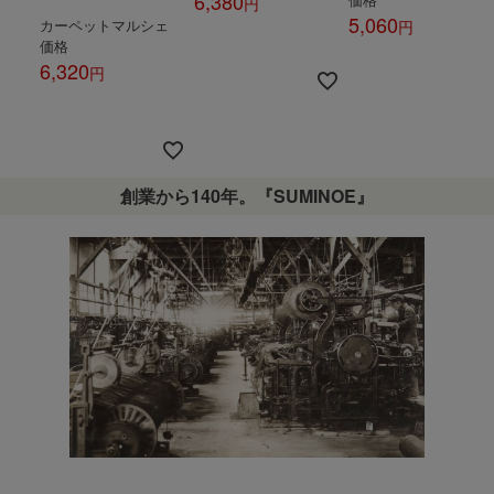
6,380
5,060
カーペットマルシェ
税込
価格
税込
6,320
税込
創業から140年。『SUMINOE』