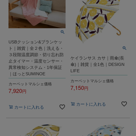
USBクッション&ブランケッ
ト｜雑貨｜全２色｜洗える・
３段階温度調節・切り忘れ防
ケイランサス カサ｜雨傘(長
止タイマー・温度センサー・
傘)｜雑貨｜全1色｜DESIGN
異常検知システム・1年保証
LIFE
｜ほっとSUMINOE
カーペットマルシェ価格
カーペットマルシェ価格
7,150
7,920
税込
税込
カートに入れる
カートに入れる