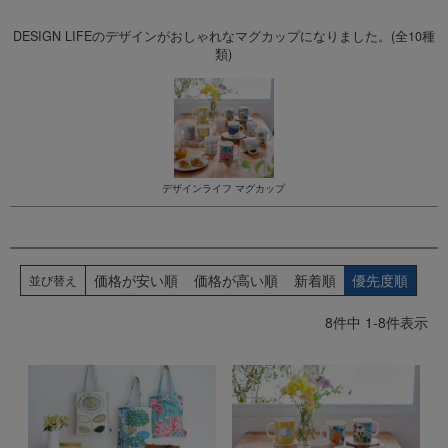
DESIGN LIFEのデザインがおしゃれなマグカップになりました。(全10種
類)
デザインライフ マグカップ
価格が安い順
価格が高い順
新着順
優先度順
並び替え
8
件中
1
-
8
件表示