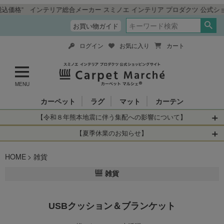
リア総合メーカー スミノエ インテリア プロダクツ 公式ショッピングサイト
お買い物ガイド
ログイン
お気に入り
カート
MENU
カーペット
ラグ
マット
カーテン
【令和８年熊本地震に伴う集配への影響について】
令和8年熊本地震により、お亡くなりになられた方々に深く
【夏季休業のお知らせ】
哀悼の意を表しますとともに、被災された皆さまに心より
休業日：2026年8月11日(火)～2026年8月16日(日)
HOME
お見舞い申し上げます。 この地震の影響により、現在、一
雑貨
当店は
までの期間
は2026年8月11日(火)～2026年8月16日(日)
部地域を発着するお荷物のお届けに遅れが生じておりま
を休業とさせて頂きます。
雑貨
す。
休業中のご注文に関しては自動返信メールは届きますが、
当店からの注文確認メールの送信、当店へのお問い合わせ
【お荷物のお届けに遅れが生じている地域】
へのご返答ができかねます。 休業明けから順次送信させて
USBクッション＆ブランケット
・全国から九州あてのお荷物
いただきますのでよろしくお願いいたします。
・九州から全国あてのお荷物