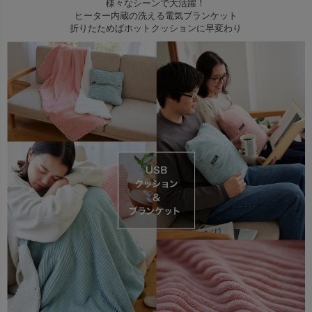
様々なシーンで大活躍！
出荷センターも休業となりますため、休業期間中のご注文
ヒーター内蔵の洗える電気ブランケット
なお、今後の被害状況や交通規制などにより、対象地域や
折りたためばホットクッションに早変わり
商品の出荷は
以降となります。
2026年8月18日(火)
サービスへの影響が変更となる場合がございます。
→
オーダー商品など、詳しくはこちらから
お客さまにはご不便をおかけいたしますが、何卒ご理解賜
りますようお願い申し上げます。
詳しくはこちら