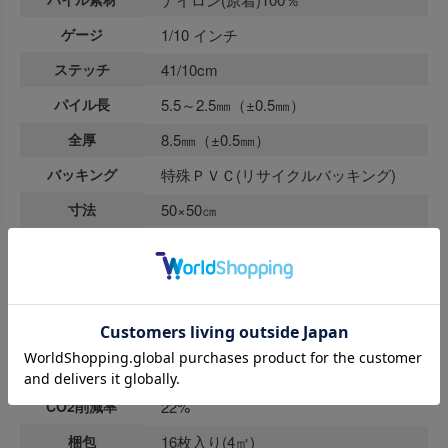
ゲージ
1/10 インチ
ステッチ
41/10cm
パイル長
5.5～2.5㎜（±0.5㎜）
全厚
8.5㎜（±0.5㎜）
バッキング
特殊ＰＶＣ(リサイクルバッキング)
寸法
50×50㎝
重量
4.7㎏/㎡
防炎
E2120350
1,000V以下(JIS L-4406 23℃ 25%RH
制電
合成底)
再生材比率
65%
CO2削減率
22%
梱包
16枚入り(4㎡)