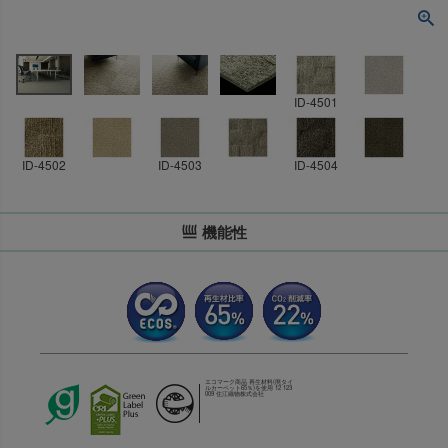
ID-4501
ID-4502
ID-4503
ID-4504
機能性
エコマーク商品 再生材料(廃タイ
ルカーペット65％)を使用 12 123
009 住江織物株式会社