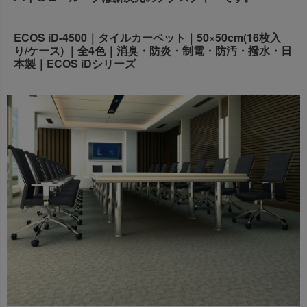
出荷センターも休業となりますため、休業期間中のご注文
なお、今後の被害状況や交通規制などにより、対象地域や
商品の出荷は
以降となります。
2026年8月18日(火)
ECOS iD-4500｜タイルカーペット｜50×50cm(16枚入
サービスへの影響が変更となる場合がございます。
→
オーダー商品など、詳しくはこちらから
り/ケース) ｜全4色｜消臭・防炎・制電・防汚・撥水・日
お客さまにはご不便をおかけいたしますが、何卒ご理解賜
本製｜ECOS iDシリーズ
りますようお願い申し上げます。
詳しくはこちら