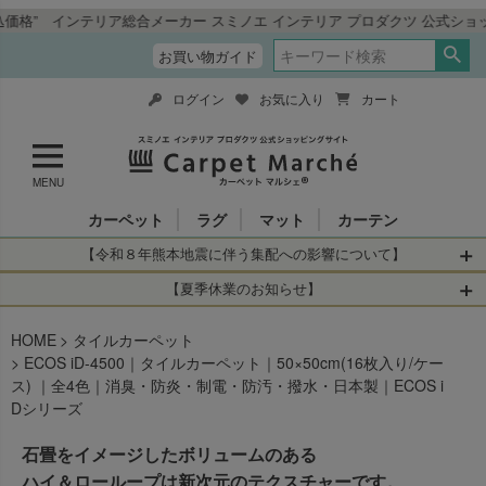
ンテリア総合メーカー スミノエ インテリア プロダクツ 公式ショッピングサ
お買い物ガイド
ログイン
お気に入り
カート
MENU
カーペット
ラグ
マット
カーテン
【令和８年熊本地震に伴う集配への影響について】
令和8年熊本地震により、お亡くなりになられた方々に深く
【夏季休業のお知らせ】
哀悼の意を表しますとともに、被災された皆さまに心より
休業日：2026年8月11日(火)～2026年8月16日(日)
HOME
お見舞い申し上げます。 この地震の影響により、現在、一
タイルカーペット
当店は
までの期間
は2026年8月11日(火)～2026年8月16日(日)
ECOS iD-4500｜タイルカーペット｜50×50cm(16枚入り/ケー
部地域を発着するお荷物のお届けに遅れが生じておりま
を休業とさせて頂きます。
ス) ｜全4色｜消臭・防炎・制電・防汚・撥水・日本製｜ECOS i
す。
休業中のご注文に関しては自動返信メールは届きますが、
Dシリーズ
当店からの注文確認メールの送信、当店へのお問い合わせ
【お荷物のお届けに遅れが生じている地域】
へのご返答ができかねます。 休業明けから順次送信させて
石畳をイメージしたボリュームのある
・全国から九州あてのお荷物
いただきますのでよろしくお願いいたします。
・九州から全国あてのお荷物
ハイ＆ローループは新次元のテクスチャーです。