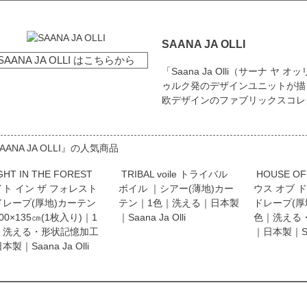
SAANA JA OLLI
SAANA JA OLLI はこちらから
「Saana Ja Olli（サーナ 
ゥルク発のデザインユニットが描
欧デザインのファブリックスコレ
AANA JA OLLI』の人気商品
GHT IN THE FOREST
TRIBAL voile トライバル
HOUSE OF
ト イン ザ フォレスト
ボイル ｜シアー(薄地)カー
ウス オブ 
ドレープ(厚地)カーテン
テン｜1色｜洗える｜日本製
ドレープ(厚
00×135㎝(1枚入り)｜1
｜Saana Ja Olli
色｜洗える
｜洗える・形状記憶加工
｜日本製｜Saan
本製｜Saana Ja Olli