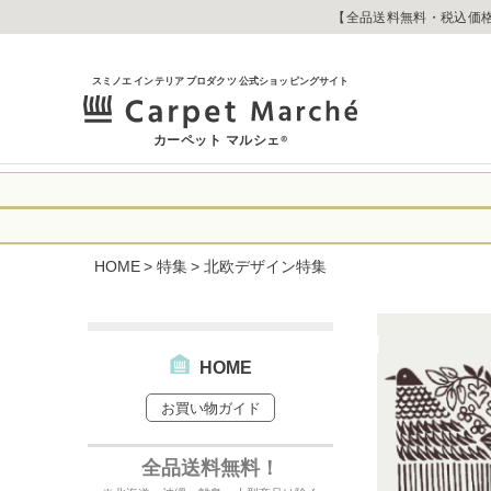
【全品送料無料・税込価格
スミノエ インテリア プロダクツ 公式ショッピングサイト
カーペット マルシェ
®
令和8年熊本地震
に心よりお見舞い
HOME
特集
北欧デザイン特集
生じております。
当店は
は2026年8月1
休業中のご注文に
【お荷物のお届け
合わせへのご返答
・全国から九州あ
す。
・九州から全国あ
HOME
出荷センターも休
お買い物ガイド
なお、今後の被害
→
オーダー商品な
お客さまにはご不
詳しくはこちら
全品送料無料！