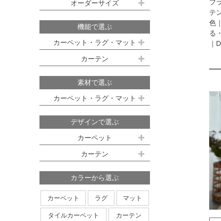
既製サイズ ドレープ(厚地)
フ
オーダーサイズ
デスクマット
約160ｘ230cm(約2畳)
江戸間 6畳(261x352cm)
テ
オーダーカーペット
100ｘ135cm
約200ｘ250cm(約3畳)
色
江戸間 8畳(352x352cm)
機能で選ぶ
る
オーダーキッチンマット
100ｘ178cm
約200ｘ300cm(約3.5畳)
江戸間 10畳(352x440cm)
カーペット・ラグ・マット
｜D
オーダーカーテン
本間サイズ(3畳～8畳)
100ｘ200cm
約250ｘ250cm
カーテン
防ダニ
防炎
防音
消臭
既製サイズ シアー(薄地)
ハイグレードオーダーカーテン
約250ｘ300cm
本間 3畳(191x286cm)
すべり止め
遊び毛防止
洗える
遮光
防炎
素材で選ぶ
オーダーカーペットの測り方
約250ｘ350cm
100ｘ133cm
洗える
軽量
はっ水
本間 4.5畳(286x286cm)
ミラーレース
遮熱
カーペット・ラグ・マット
オーダーカーテンの測り方
約300ｘ300cm
アレルブロック
制電
100ｘ176cm
UVカット
オフシェイド
本間 6畳(286x382cm)
ナイロン
ウール
デザインで選ぶ
日本製
アレルブロック
約300ｘ350cm
100ｘ198cm
本間 8畳(382x382cm)
ポリエステル
アクリル
カーペット
ホットカーペット・床暖房対応
形態安定加工
形状記憶加工
約350ｘ350cm
その他のサイズ
ポリプロピレン
綿
その他
カーテン
日本製
無地系
柄物
約350ｘ400cm
廊下敷き
ストライプ＆ボーダー
円形
北欧デザイン
約350ｘ450cm
カラーから選ぶ
ナチュラルデザイン
約350ｘ500cm
カーペット
ラグ
マット
無地・無地調
抽象柄
花柄
円形サイズ
タイルカーペット
カーテン
植物柄
鳥・動物