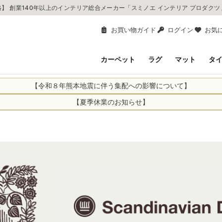
】 創業140年以上のインテリア総合メーカー「スミノエ インテリア プロダク
お買い物ガイド
ログイン
お気
カーペット
ラグ
マット
タ
【令和８年熊本地震に伴う集配への影響について】
により、お亡くなりになられた方々に深く哀悼の意を表しますとともに、
【夏季休業のお知らせ】
申し上げます。 この地震の影響により、現在、一部地域を発着するお荷
休業日：2026年8月11日(火)～2026年8月16日(日)
までの期間を休業とさせて頂きます。
1日(火)～2026年8月16日(日)
関しては自動返信メールは届きますが、当店からの注文確認メールの送
に遅れが生じている地域】
ができかねます。 休業明けから順次送信させていただきますのでよろし
てのお荷物
てのお荷物
業となりますため、休業期間中のご注文商品の出荷は
2026年8月18日(火)
状況や交通規制などにより、対象地域やサービスへの影響が変更となる
ど、詳しくはこちらから
便をおかけいたしますが、何卒ご理解賜りますようお願い申し上げます