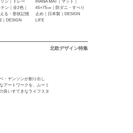
ダイリン｜ドレー
IHANA MAT｜マット｜
ーテン｜全2色｜
45×75㎝｜防ダニ・すべり
洗える・形状記憶
止め｜日本製｜DESIGN
｜DESIGN
LIFE
北欧デザイン特集
ベ・ヤンソンが創り出し
繊細なアートワークを、ムーミ
の良いすてきなライフスタ