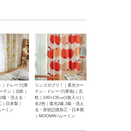
ート｜ドレープ(厚
リンゴガブリ！｜遮光カー
カーテン｜北欧｜
テン・ドレープ(厚地)｜北
光2級・洗える・
欧｜100×135㎝(1枚入り)｜
工｜日本製｜
全2色｜遮光2級,3級・洗え
/ムーミン
る・形状記憶加工・日本製
｜MOOMIN /ムーミン