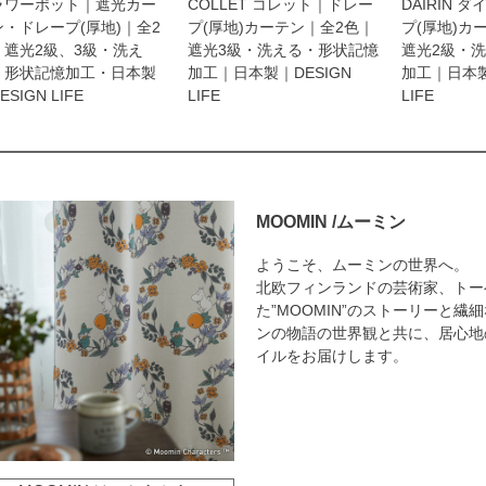
ラワーポット｜遮光カー
COLLET コレット｜ドレー
DAIRIN 
ン・ドレープ(厚地)｜全2
プ(厚地)カーテン｜全2色｜
プ(厚地)カ
｜遮光2級、3級・洗え
遮光3級・洗える・形状記憶
遮光2級・
・形状記憶加工・日本製
加工｜日本製｜DESIGN
加工｜日本製
ESIGN LIFE
LIFE
LIFE
MOOMIN /ムーミン
ようこそ、ムーミンの世界へ。
北欧フィンランドの芸術家、トー
た”MOOMIN”のストーリーと
ンの物語の世界観と共に、居心地
イルをお届けします。