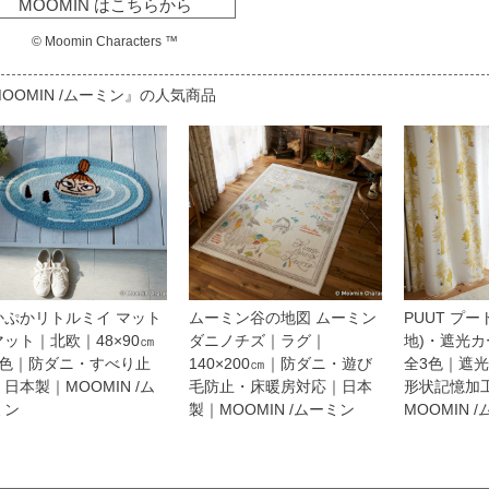
MOOMIN はこちらから
© Moomin Characters ™
OOMIN /ムーミン』の人気商品
かぷかリトルミイ マット
ムーミン谷の地図 ムーミン
PUUT プ
ット｜北欧｜48×90㎝
ダニノチズ｜ラグ｜
地)・遮光
1色｜防ダニ・すべり止
140×200㎝｜防ダニ・遊び
全3色｜遮
日本製｜MOOMIN /ム
毛防止・床暖房対応｜日本
形状記憶加
ミン
製｜MOOMIN /ムーミン
MOOMIN 