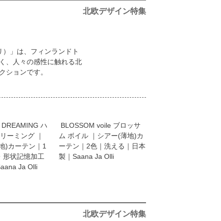
北欧デザイン特集
ヤ オッリ）」は、フィンランドト
く、人々の感性に触れる北
クションです。
 DREAMING ハ
BLOSSOM voile ブロッサ
ドリーミング ｜
ム ボイル ｜シアー(薄地)カ
地)カーテン｜1
ーテン｜2色｜洗える｜日本
・形状記憶加工
製｜Saana Ja Olli
a Ja Olli
北欧デザイン特集