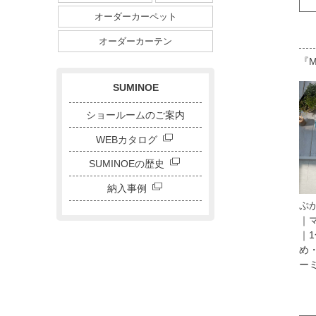
ダイニングサイズ
オーダーカーペット
ストライプ・ボーダー
チェック
ドット
サークル
オーダーカーテン
『M
キャラクター
刺繍カーテン
SUMINOE
ショールームのご案内
WEBカタログ
SUMINOEの歴史
納入事例
ぷ
｜マ
｜
め・
ー