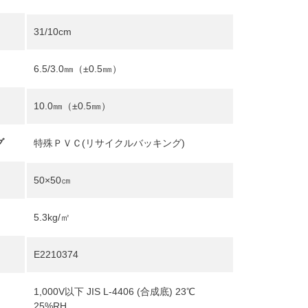
31/10cm
6.5/3.0㎜（±0.5㎜）
10.0㎜（±0.5㎜）
グ
特殊ＰＶＣ(リサイクルバッキング)
50×50㎝
5.3kg/㎡
E2210374
1,000V以下 JIS L-4406 (合成底) 23℃
25%RH