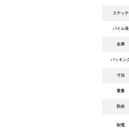
ステッチ
パイル長
全厚
バッキン
寸法
重量
防炎
制電