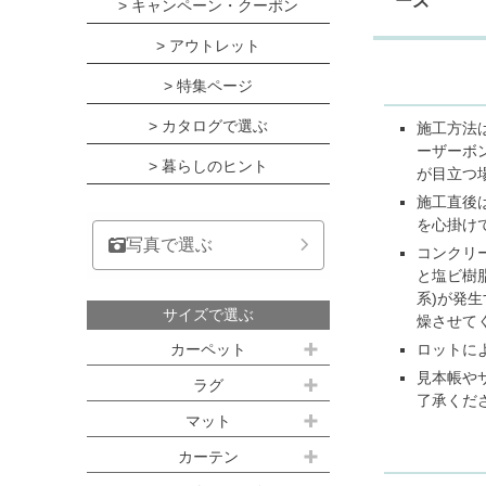
ーズ
> キャンペーン・クーポン
> アウトレット
> 特集ページ
> カタログで選ぶ
施工方法
ーザーボ
> 暮らしのヒント
が目立つ
施工直後
を心掛け
写真で選ぶ
コンクリ
と塩ビ樹
系)が発
サイズで選ぶ
燥させて
ロットに
カーペット
見本帳や
江戸間サイズ(3畳～10畳)
ラグ
了承くだ
約100ｘ140cm
マット
江戸間 3畳(176x261cm)
キッチンマット
カーテン
約140ｘ200cm(約1.5畳)
江戸間 4.5畳(261x261cm)