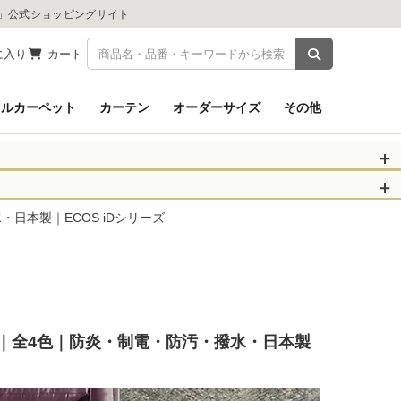
ツ」公式ショッピングサイト
商品を検索
に入り
カート
イルカーペット
カーテン
オーダーサイズ
その他
被災された皆さま
物のお届けに遅れが
水・日本製｜ECOS iDシリーズ
信、当店へのお問い
くお願いいたしま
以降となります。
場合がございます。
ケース) ｜全4色｜防炎・制電・防汚・撥水・日本製
。