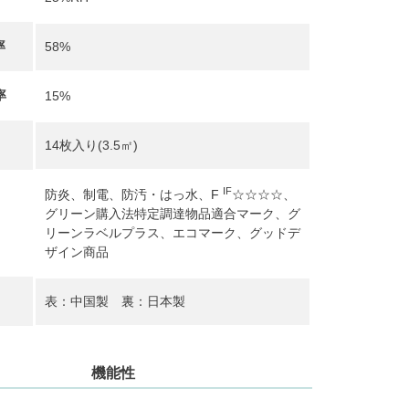
率
58%
率
15%
14枚入り(3.5㎡)
IF
防炎、制電、防汚・はっ水、F
☆☆☆☆、
グリーン購入法特定調達物品適合マーク、グ
リーンラベルプラス、エコマーク、グッドデ
ザイン商品
表：中国製 裏：日本製
機能性