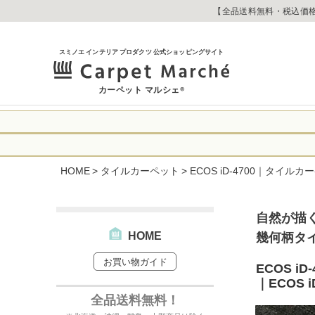
【全品送料無料・税込価格
スミノエ インテリア プロダクツ 公式ショッピングサイト
カーペット マルシェ
®
令和8年熊本地震
に心よりお見舞い
HOME
タイルカーペット
ECOS iD-4700｜タイル
生じております。
当店は
は2026年8月1
休業中のご注文に
【お荷物のお届け
合わせへのご返答
自然が描
・全国から九州あ
す。
・九州から全国あ
HOME
幾何柄タ
出荷センターも休
お買い物ガイド
なお、今後の被害
→
オーダー商品な
ECOS 
お客さまにはご不
｜ECOS 
詳しくはこちら
全品送料無料！