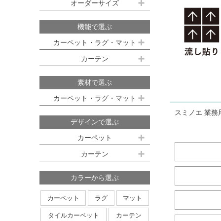
既製サイズ ドレープ(厚地)
オーダーサイズ
デスクマット
約160ｘ230cm(約2畳)
江戸間 6畳(261x352cm)
オーダーカーペット
100ｘ135cm
約200ｘ250cm(約3畳)
江戸間 8畳(352x352cm)
機能で選ぶ
オーダーキッチンマット
100ｘ178cm
約200ｘ300cm(約3.5畳)
江戸間 10畳(352x440cm)
カーペット・ラグ・マット
オーダーカーテン
本間サイズ(3畳～8畳)
100ｘ200cm
約250ｘ250cm
カーテン
防ダニ
防炎
防音
消臭
既製サイズ シアー(薄地)
ハイグレードオーダーカーテン
約250ｘ300cm
本間 3畳(191x286cm)
すべり止め
遊び毛防止
洗える
遮光
防炎
素材で選ぶ
オーダーカーペットの測り方
約250ｘ350cm
100ｘ133cm
洗える
軽量
はっ水
本間 4.5畳(286x286cm)
ミラーレース
遮熱
カーペット・ラグ・マット
オーダーカーテンの測り方
約300ｘ300cm
アレルブロック
制電
100ｘ176cm
UVカット
オフシェイド
本間 6畳(286x382cm)
スミノエ 業務
ナイロン
ウール
デザインで選ぶ
日本製
アレルブロック
約300ｘ350cm
100ｘ198cm
本間 8畳(382x382cm)
ポリエステル
アクリル
カーペット
ホットカーペット・床暖房対応
形態安定加工
形状記憶加工
約350ｘ350cm
その他のサイズ
ポリプロピレン
綿
その他
カーテン
日本製
無地系
柄物
約350ｘ400cm
廊下敷き
ストライプ＆ボーダー
円形
北欧デザイン
約350ｘ450cm
カラーから選ぶ
ナチュラルデザイン
約350ｘ500cm
カーペット
ラグ
マット
無地・無地調
抽象柄
花柄
円形サイズ
タイルカーペット
カーテン
植物柄
鳥・動物