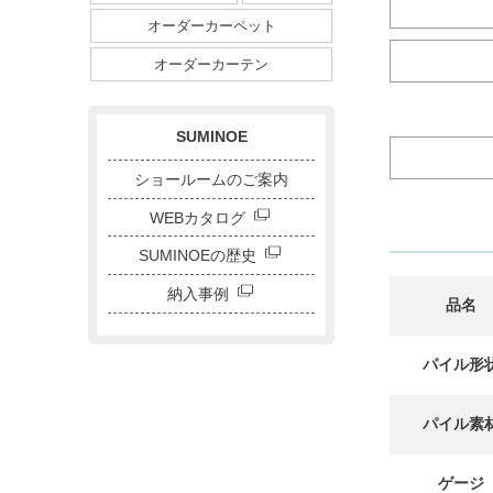
ダイニングサイズ
オーダーカーペット
ストライプ・ボーダー
チェック
ドット
サークル
オーダーカーテン
キャラクター
刺繍カーテン
SUMINOE
ショールームのご案内
WEBカタログ
SUMINOEの歴史
納入事例
品名
パイル形
パイル素
ゲージ