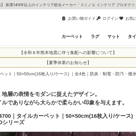
】 創業140年以上のインテリア総合メーカー「スミノエ インテリア プロダク
お買い物ガイド
ログイン
お気
カーペット
ラグ
マット
タ
【令和８年熊本地震に伴う集配への影響について】
により、お亡くなりになられた方々に深く哀悼の意を表しますとともに、
【夏季休業のお知らせ】
申し上げます。 この地震の影響により、現在、一部地域を発着するお荷
休業日：2026年8月11日(火)～2026年8月16日(日)
カーペット｜50×50cm(16枚入り/ケース) ｜全4色｜防炎・制電・防汚・撥
までの期間を休業とさせて頂きます。
1日(火)～2026年8月16日(日)
関しては自動返信メールは届きますが、当店からの注文確認メールの送
に遅れが生じている地域】
ができかねます。 休業明けから順次送信させていただきますのでよろし
く地層の表情をモダンに捉えたデザイン。
てのお荷物
てのお荷物
イルでありながら大らかで柔らかい印象を与えます。
業となりますため、休業期間中のご注文商品の出荷は
2026年8月18日(火)
状況や交通規制などにより、対象地域やサービスへの影響が変更となる
ど、詳しくはこちらから
iD-4700｜タイルカーペット｜50×50cm(16枚入り/
便をおかけいたしますが、何卒ご理解賜りますようお願い申し上げます
iDシリーズ