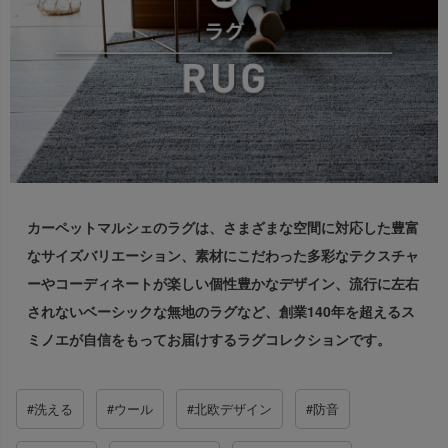
出荷センターも休業となりますため、休業期間中のご注文
なお、今後の被害状況や交通規制などにより、対象地域や
商品の出荷は
以降となります。
2026年8月18日(火)
サービスへの影響が変更となる場合がございます。
→
オーダー商品など、詳しくはこちらから
お客さまにはご不便をおかけいたしますが、何卒ご理解賜
りますようお願い申し上げます。
詳しくはこちら
カーペットマルシェのラグは、
さまざまな空間に対応した豊富
なサイズバリエーション、
素材にこだわった多彩なテクスチャ
ーやコーディネートが楽しい個性豊かなデザイン、
流行に左右
されないベーシックな無地のラグなど、
創業140年を超えるス
ミノエが自信をもってお届けするラグコレクションです。
#洗える
#ウール
#北欧デザイン
#防音