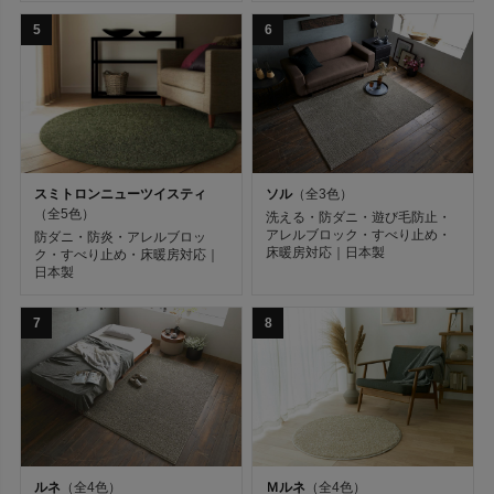
価格
5
6
￥
〜
￥
例：5000 〜 10000
サイズ
ソル
（全3色）
スミトロンニューツイスティ
（全5色）
洗える・防ダニ・遊び毛防止・
アレルブロック・すべり止め・
防ダニ・防炎・アレルブロッ
床暖房対応｜日本製
ク・すべり止め・床暖房対応｜
デザイン
日本製
7
8
ブランド
機能
カラー
ルネ
（全4色）
Ｍルネ
（全4色）