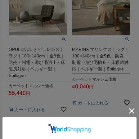
OPULENCE オピュレンス｜
MARINX マリンクス｜ラグ｜
ラグ｜100×140cm｜全8色｜
100×140cm｜全5色｜防炎・
防炎・制電・遊び毛防止・床
制電・遊び毛防止・床暖房対
暖房対応｜ベルギー製｜
応｜ベルギー製｜Epilogue
Epilogue
カーペットマルシェ価格
40,040
カーペットマルシェ価格
55,440
税込
税込
カートに入れる
カートに入れる