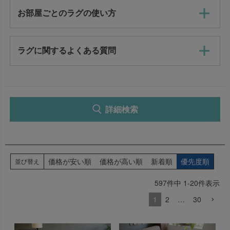
在庫なし商品を表示しない
お部屋ごとのラグの使い方
選択を解除
ラグに関するよくある質問
検索
詳細検索
価格が安い順
価格が高い順
新着順
優先度順
並び替え
597
件中
1
-
20
件表示
1
2
…
30