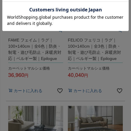
FAME フェイム｜ラグ｜
FELICO フェリコ｜ラグ｜
100×140cm｜全6色｜防炎・
100×140cm｜全3色｜防炎・
制電・遊び毛防止・床暖房対
制電・遊び毛防止・床暖房対
応｜ベルギー製｜Epilogue
応｜ベルギー製｜Epilogue
カーペットマルシェ価格
カーペットマルシェ価格
36,960
40,040
税込
税込
カートに入れる
カートに入れる