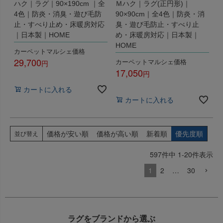
ハク｜ラグ｜90×190cm ｜全
Ｍハク｜ラグ(正円形)｜
4色｜防炎・消臭・遊び毛防
90×90cm｜全4色｜防炎・消
止・すべり止め・床暖房対応
臭・遊び毛防止・すべり止
｜日本製｜HOME
め・床暖房対応｜日本製｜
HOME
カーペットマルシェ価格
29,700
カーペットマルシェ価格
17,050
税込
税込
カートに入れる
カートに入れる
価格が安い順
価格が高い順
新着順
優先度順
並び替え
597
件中
1
-
20
件表示
1
2
…
30
ラグをブランドから選ぶ