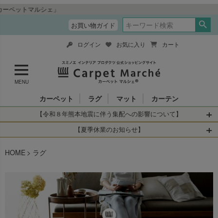
“全品送料無
お買い物ガイド
ログイン
お気に入り
カート
MENU
カーペット
ラグ
マット
カーテン
【令和８年熊本地震に伴う集配への影響について】
令和8年熊本地震により、お亡くなりになられた方々に深く
【夏季休業のお知らせ】
哀悼の意を表しますとともに、被災された皆さまに心より
休業日：2026年8月11日(火)～2026年8月16日(日)
HOME
お見舞い申し上げます。 この地震の影響により、現在、一
ラグ
当店は
までの期間
は2026年8月11日(火)～2026年8月16日(日)
部地域を発着するお荷物のお届けに遅れが生じておりま
を休業とさせて頂きます。
す。
休業中のご注文に関しては自動返信メールは届きますが、
当店からの注文確認メールの送信、当店へのお問い合わせ
【お荷物のお届けに遅れが生じている地域】
へのご返答ができかねます。 休業明けから順次送信させて
・全国から九州あてのお荷物
いただきますのでよろしくお願いいたします。
・九州から全国あてのお荷物