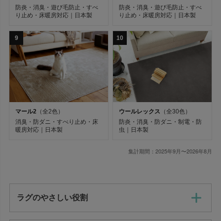
防炎・消臭・遊び毛防止・すべ
防炎・消臭・遊び毛防止・すべ
り止め・床暖房対応｜日本製
り止め・床暖房対応｜日本製
素材
9
10
キーワード
ウールレックス
（全30色）
マール2
（全2色）
並び順
防炎・消臭・防ダニ・制電・防
消臭・防ダニ・すべり止め・床
虫｜日本製
暖房対応｜日本製
価格が安い順
価格が高い順
集計期間：2025年9月〜2026年8月
新着順
ラグのやさしい役割
在庫なし商品