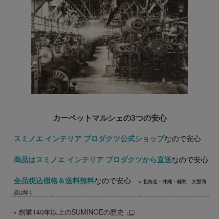
カーペットマルシェの3つの安心
スミノエ インテリア プロダクツ公式ショップ
なので安心
商品はスミノエ インテリア プロダクツから直送
なので安心
全品税込価格＆送料無料
なので安心
※ 北海道・沖縄・離島、大型商
品は除く
→
創業140年以上のSUMINOEの歴史