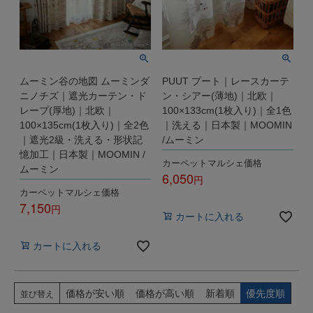
ムーミン谷の地図 ムーミンダ
PUUT プート｜レースカーテ
ニノチズ｜遮光カーテン・ド
ン・シアー(薄地)｜北欧｜
レープ(厚地)｜北欧｜
100×133cm(1枚入り)｜全1色
100×135cm(1枚入り)｜全2色
｜洗える｜日本製｜MOOMIN
｜遮光2級・洗える・形状記
/ムーミン
憶加工｜日本製｜MOOMIN /
カーペットマルシェ価格
ムーミン
6,050
カーペットマルシェ価格
税込
7,150
カートに入れる
税込
カートに入れる
価格が安い順
価格が高い順
新着順
優先度順
並び替え