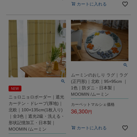
カートに入れる
ムーミンのおしり ラグ｜ラグ
(正円形)｜北欧｜95×95cm ｜
1色｜防ダニ・日本製｜
NEW
MOOMIN /ムーミン
ニョロニョロボーダー｜遮光
カーテン・ドレープ(厚地)｜
カーペットマルシェ価格
36,300
北欧｜100×135cm(1枚入り)
｜全3色｜遮光2級・洗える・
税込
形状記憶加工・日本製｜
カートに入れる
MOOMIN /ムーミン