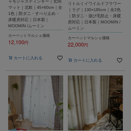
ャモジャスティンキー｜玄関
リトルミイワイルドフラワー
マット｜北欧｜45×60cm｜全
｜ラグ｜130×185cm｜全2色
1色｜防ダニ・すべり止め・
｜防ダニ・遊び毛防止・床暖
床暖房対応｜日本製｜
房対応｜日本製｜MOOMIN /
MOOMIN /ムーミン
ムーミン
カーペットマルシェ価格
カーペットマルシェ価格
12,100
22,000
税込
税込
カートに入れる
カートに入れる