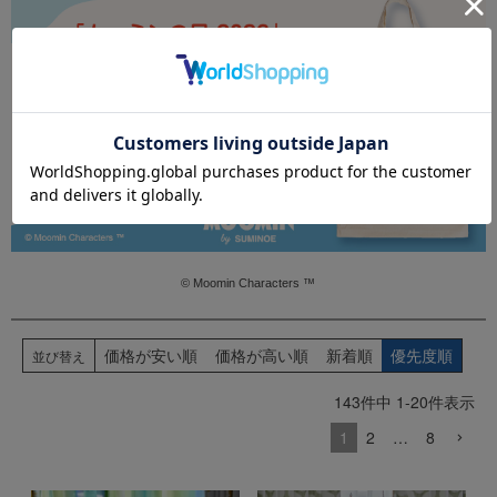
© Moomin Characters ™
価格が安い順
価格が高い順
新着順
優先度順
並び替え
143
件中
1
-
20
件表示
1
2
…
8