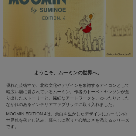
出荷センターも休業となりますため、休業期間中のご注文
なお、今後の被害状況や交通規制などにより、対象地域や
商品の出荷は
以降となります。
2026年8月18日(火)
サービスへの影響が変更となる場合がございます。
→
オーダー商品など、詳しくはこちらから
お客さまにはご不便をおかけいたしますが、何卒ご理解賜
りますようお願い申し上げます。
詳しくはこちら
ようこそ、ムーミンの世界へ。
優れた芸術性で、北欧文化やデザインを象徴するアイコンとして
幅広い層に愛されているムーミン。作者のトーベ・ヤンソンが創
り出したストーリーと、繊細なアートワークを、ゆったりとした
ながれのあるインテリアファブリックに取り入れました。
MOOMIN EDITION.4は、余白を生かしたデザインにムーミンの
世界観を落とし込み、暮らしに彩りと心地よさを添えるシリーズ
です。