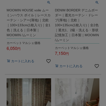
MOOMIN HOUSE voile ムー
DENIM BORDER デニムボー
ミンハウス ボイル｜レースカ
ダー｜遮光カーテン・ドレー
ーテン・シアー(薄地)｜北欧
プ(厚地)｜北欧｜
｜100×133cm(1枚入り)｜全1
100×135cm(1枚入り)｜全2色
色｜洗える｜日本製｜
｜遮光1、2級・洗える・形状
MOOMIN /ムーミン
記憶加工｜日本製｜MOOMIN
/ムーミン
カーペットマルシェ価格
6,050
カーペットマルシェ価格
7,150
税込
税込
カートに入れる
カートに入れる