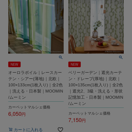
NEW
NEW
オーロラボイル｜レースカー
ベリーガーデン｜遮光カーテ
テン・シアー(薄地)｜北欧｜
ン・ドレープ(厚地)｜北欧｜
100×133cm(1枚入り)｜全2色
100×135cm(1枚入り)｜全2色
｜洗える・日本製｜MOOMIN
｜遮光2、3級・洗える・形状
/ムーミン
記憶加工・日本製｜MOOMIN
/ムーミン
カーペットマルシェ価格
6,050
カーペットマルシェ価格
7,150
税込
税込
カートに入れる