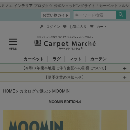
式ショッピングサイト「カーペットマルシェ」
お買い物ガイド
ログイン
お気に入り
カート
MENU
カーペット
ラグ
マット
カーテン
【令和８年熊本地震に伴う集配への影響について】
令和8年熊本地震により、お亡くなりになられた方々に深く
【夏季休業のお知らせ】
哀悼の意を表しますとともに、被災された皆さまに心より
休業日：2026年8月11日(火)～2026年8月16日(日)
HOME
お見舞い申し上げます。 この地震の影響により、現在、一
カタログで選ぶ
MOOMIN
当店は
までの期間
は2026年8月11日(火)～2026年8月16日(日)
部地域を発着するお荷物のお届けに遅れが生じておりま
を休業とさせて頂きます。
MOOMIN EDITION.4
す。
休業中のご注文に関しては自動返信メールは届きますが、
当店からの注文確認メールの送信、当店へのお問い合わせ
【お荷物のお届けに遅れが生じている地域】
へのご返答ができかねます。 休業明けから順次送信させて
・全国から九州あてのお荷物
いただきますのでよろしくお願いいたします。
・九州から全国あてのお荷物