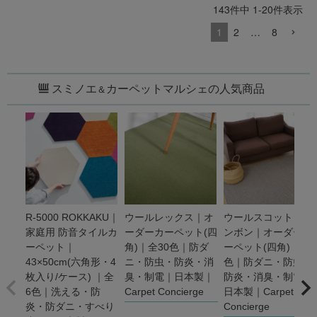
143
件中
1
-
20
件表示
1
2
…
8
スミノエ
カーペットマルシェの人気商品
＆
R-5000 ROKKAKU｜
ウールレックス｜オ
ウールスコット ヘリ
家庭用 防音タイルカ
ーダーカーペット(四
ンボン｜オーダーカ
ーペット｜
角)｜全30色｜防ダ
ーペット(四角)｜全3
43×50cm(六角形・4
ニ・防虫・防炎・消
色｜防ダニ・防虫・
枚入り/ケース) ｜全
臭・制電｜日本製｜
防炎・消臭・制電｜
6色｜洗える・防
Carpet Concierge
日本製｜Carpet
炎・防ダニ・すべり
Concierge