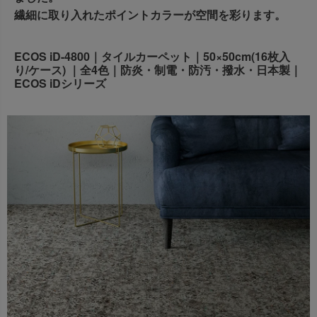
出荷センターも休業となりますため、休業期間中のご注文
繊細に取り入れたポイントカラーが空間を彩ります。
なお、今後の被害状況や交通規制などにより、対象地域や
商品の出荷は
以降となります。
2026年8月18日(火)
サービスへの影響が変更となる場合がございます。
→
オーダー商品など、詳しくはこちらから
ECOS iD-4800｜タイルカーペット｜50×50cm(16枚入
お客さまにはご不便をおかけいたしますが、何卒ご理解賜
り/ケース) ｜全4色｜防炎・制電・防汚・撥水・日本製｜
りますようお願い申し上げます。
ECOS iDシリーズ
詳しくはこちら