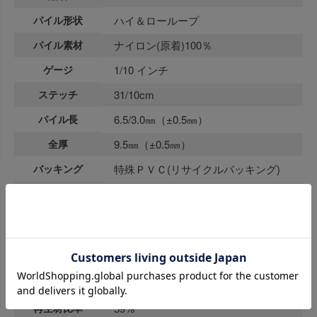
パイル形状
ハイ＆ローループ
パイル素材
ナイロン(原着)100％
ゲージ
1/10 インチ
ステッチ
31/10cm
パイル長
6.5/3.0㎜（±0.5㎜）
全厚
9.5㎜（±0.5㎜）
バッキング
特殊ＰＶＣ(リサイクルバッキング)
寸法
50×50㎝
重量
5.3kg/㎡
防炎
E2210375
1,000V以下 JIS L-4406 (合成底) 23℃
制電
25%RH
再生材比率
59%