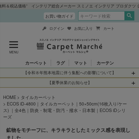
格” インテリア総合メーカー スミノエ インテリア プロダクツ 公式ショッ
お買い物ガイド
ログイン
お気に入り
カート
MENU
カーペット
ラグ
マット
カーテン
【令和８年熊本地震に伴う集配への影響について】
令和8年熊本地震により、お亡くなりになられた方々に深く
【夏季休業のお知らせ】
哀悼の意を表しますとともに、被災された皆さまに心より
休業日：2026年8月11日(火)～2026年8月16日(日)
HOME
お見舞い申し上げます。 この地震の影響により、現在、一
タイルカーペット
当店は
までの期間
は2026年8月11日(火)～2026年8月16日(日)
ECOS iD-4800｜タイルカーペット｜50×50cm(16枚入り/ケー
部地域を発着するお荷物のお届けに遅れが生じておりま
を休業とさせて頂きます。
ス) ｜全4色｜防炎・制電・防汚・撥水・日本製｜ECOS iDシリ
す。
休業中のご注文に関しては自動返信メールは届きますが、
ーズ
当店からの注文確認メールの送信、当店へのお問い合わせ
【お荷物のお届けに遅れが生じている地域】
へのご返答ができかねます。 休業明けから順次送信させて
鉱物をモチーフに、キラキラとしたミックス感を表現し
・全国から九州あてのお荷物
いただきますのでよろしくお願いいたします。
・九州から全国あてのお荷物
ました。