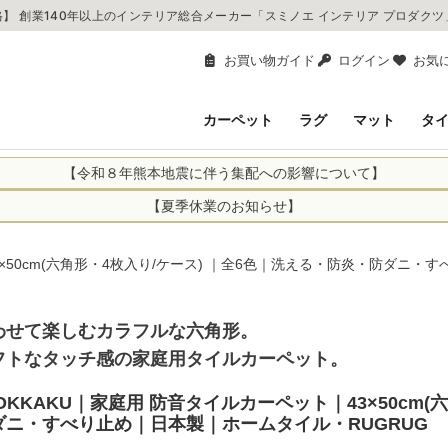
】 創業140年以上のインテリア総合メーカー「スミノエ インテリア プロダク
お買い物ガイド
ログイン
お気
カーペット
ラグ
マット
タ
【令和８年熊本地震に伴う集配への影響について】
により、お亡くなりになられた方々に深く哀悼の意を表しますとともに、
【夏季休業のお知らせ】
申し上げます。 この地震の影響により、現在、一部地域を発着するお荷
休業日：2026年8月11日(火)～2026年8月16日(日)
までの期間を休業とさせて頂きます。
1日(火)～2026年8月16日(日)
｜43×50cm(六角形・4枚入り/ケース) ｜全6色｜洗える・防炎・防ダニ
関しては自動返信メールは届きますが、当店からの注文確認メールの送
に遅れが生じている地域】
ができかねます。 休業明けから順次送信させていただきますのでよろし
てのお荷物
わせて楽しむカラフルな六角形。
てのお荷物
フトなタッチ感の家庭用タイルカーペット。
業となりますため、休業期間中のご注文商品の出荷は
2026年8月18日(火)
状況や交通規制などにより、対象地域やサービスへの影響が変更となる
ど、詳しくはこちらから
便をおかけいたしますが、何卒ご理解賜りますようお願い申し上げます
0 ROKKAKU｜家庭用 防音タイルカーペット｜43×50cm
ダニ・すべり止め｜日本製｜ホームタイル・RUGRUG