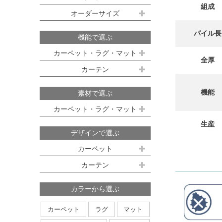
組成
既製サイズ ドレープ(厚地)
オーダーサイズ
デスクマット
約160ｘ230cm(約2畳)
江戸間 6畳(261x352cm)
オーダーカーペット
100ｘ135cm
約200ｘ250cm(約3畳)
パイル長
江戸間 8畳(352x352cm)
機能で選ぶ
オーダーキッチンマット
100ｘ178cm
約200ｘ300cm(約3.5畳)
江戸間 10畳(352x440cm)
カーペット・ラグ・マット
全厚
オーダーカーテン
本間サイズ(3畳～8畳)
100ｘ200cm
約250ｘ250cm
カーテン
防ダニ
防炎
防音
消臭
既製サイズ シアー(薄地)
ハイグレードオーダーカーテン
約250ｘ300cm
本間 3畳(191x286cm)
すべり止め
遊び毛防止
洗える
遮光
防炎
機能
素材で選ぶ
オーダーカーペットの測り方
約250ｘ350cm
100ｘ133cm
洗える
軽量
はっ水
本間 4.5畳(286x286cm)
ミラーレース
遮熱
カーペット・ラグ・マット
オーダーカーテンの測り方
約300ｘ300cm
アレルブロック
制電
100ｘ176cm
UVカット
オフシェイド
本間 6畳(286x382cm)
生産
ナイロン
ウール
デザインで選ぶ
日本製
アレルブロック
約300ｘ350cm
100ｘ198cm
本間 8畳(382x382cm)
ポリエステル
アクリル
カーペット
ホットカーペット・床暖房対応
形態安定加工
形状記憶加工
約350ｘ350cm
その他のサイズ
ポリプロピレン
綿
その他
カーテン
日本製
無地系
柄物
約350ｘ400cm
廊下敷き
ストライプ＆ボーダー
円形
北欧デザイン
約350ｘ450cm
カラーから選ぶ
ナチュラルデザイン
約350ｘ500cm
カーペット
ラグ
マット
無地・無地調
抽象柄
花柄
円形サイズ