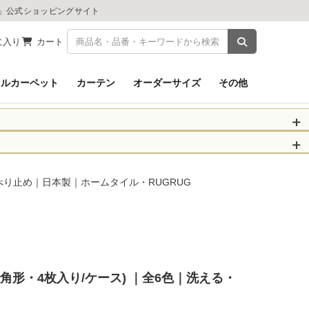
ツ」公式ショッピングサイト
商品を検索
に入り
カート
イルカーペット
カーテン
オーダーサイズ
その他
被災された皆さま
物のお届けに遅れが
・すべり止め｜日本製｜ホームタイル・RUGRUG
信、当店へのお問い
くお願いいたしま
以降となります。
場合がございます。
。
(六角形・4枚入り/ケース) ｜全6色｜洗える・