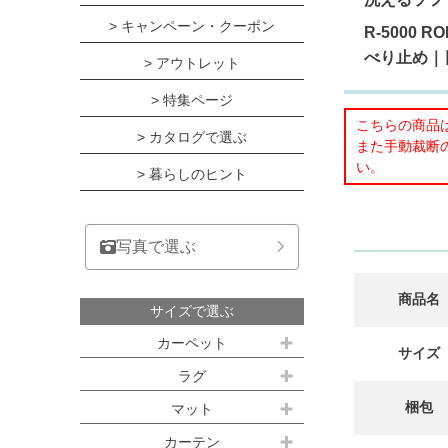
> キャンペーン・クーポン
R-5000
べり止め｜
> アウトレット
> 特集ページ
こちらの商品は
> カタログで選ぶ
また手動裁断
い。
> 暮らしのヒント
写真で選ぶ
商品名
サイズで選ぶ
カーペット
サイズ
江戸間サイズ(3畳～10畳)
ラグ
梱包
約100ｘ140cm
マット
江戸間 3畳(176x261cm)
キッチンマット
カーテン
約140ｘ200cm(約1.5畳)
江戸間 4.5畳(261x261cm)