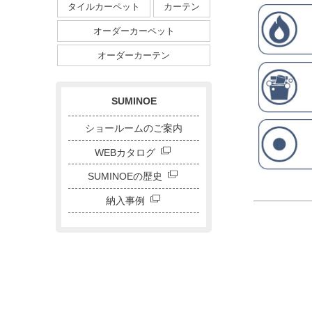
タイルカーペット
カーテン
植物柄
鳥・動物
ダイニングサイズ
オーダーカーペット
ストライプ・ボーダー
チェック
ドット
サークル
オーダーカーテン
キャラクター
刺繍カーテン
SUMINOE
ショールームのご案内
WEBカタログ
SUMINOEの歴史
納入事例