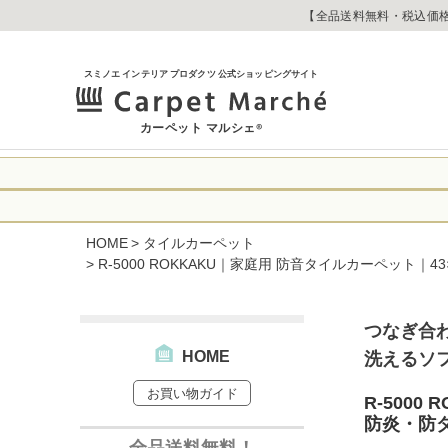
【全品送料無料・税込価格
スミノエ インテリア プロダクツ 公式ショッピングサイト
カーペット マルシェ
®
令和8年熊本地震
に心よりお見舞い
HOME
タイルカーペット
生じております。
当店は
は2026年8月1
R-5000 ROKKAKU｜家庭用 防音タイルカーペット
休業中のご注文に
【お荷物のお届け
合わせへのご返答
・全国から九州あ
す。
つなぎ合
・九州から全国あ
HOME
洗えるソ
出荷センターも休
なお、今後の被害
→
オーダー商品な
お買い物ガイド
お客さまにはご不
R-500
詳しくはこちら
防炎・防
全品送料無料！