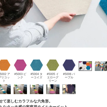
5002 ア
#5003 ピ
#5004 タ
#5005 イ
#5006 パ
プリコッ
ンク
ーコイズ
エローグ
ープル
ト
リーン
せて楽しむカラフルな六角形。
トなタッチ感の家庭用タイルカーペット。