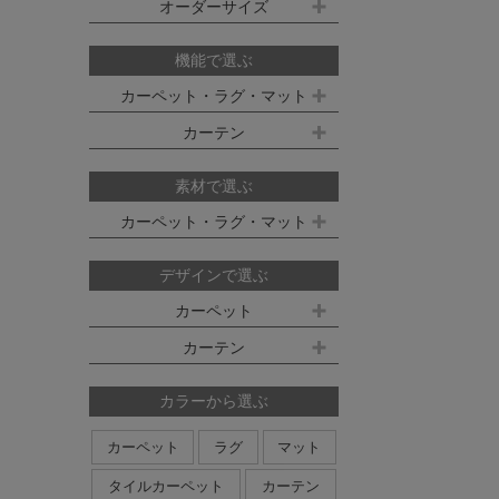
既製サイズ ドレープ(厚地)
オーダーサイズ
デスクマット
約160ｘ230cm(約2畳)
江戸間 6畳(261x352cm)
オーダーカーペット
100ｘ135cm
約200ｘ250cm(約3畳)
江戸間 8畳(352x352cm)
機能で選ぶ
オーダーキッチンマット
100ｘ178cm
約200ｘ300cm(約3.5畳)
江戸間 10畳(352x440cm)
カーペット・ラグ・マット
オーダーカーテン
本間サイズ(3畳～8畳)
100ｘ200cm
約250ｘ250cm
カーテン
防ダニ
防炎
防音
消臭
既製サイズ シアー(薄地)
ハイグレードオーダーカーテン
約250ｘ300cm
本間 3畳(191x286cm)
すべり止め
遊び毛防止
洗える
遮光
防炎
素材で選ぶ
オーダーカーペットの測り方
約250ｘ350cm
100ｘ133cm
洗える
軽量
はっ水
本間 4.5畳(286x286cm)
ミラーレース
遮熱
カーペット・ラグ・マット
オーダーカーテンの測り方
約300ｘ300cm
アレルブロック
制電
100ｘ176cm
UVカット
オフシェイド
本間 6畳(286x382cm)
ナイロン
ウール
デザインで選ぶ
日本製
アレルブロック
約300ｘ350cm
100ｘ198cm
本間 8畳(382x382cm)
ポリエステル
アクリル
カーペット
ホットカーペット・床暖房対応
形態安定加工
形状記憶加工
約350ｘ350cm
その他のサイズ
ポリプロピレン
綿
その他
カーテン
日本製
無地系
柄物
約350ｘ400cm
廊下敷き
ストライプ＆ボーダー
円形
北欧デザイン
約350ｘ450cm
カラーから選ぶ
ナチュラルデザイン
約350ｘ500cm
カーペット
ラグ
マット
無地・無地調
抽象柄
花柄
円形サイズ
タイルカーペット
カーテン
植物柄
鳥・動物