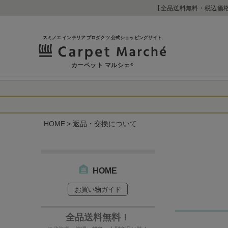
【全品送料無料・税込価格
スミノエ インテリア プロダクツ 公式ショッピングサイト
カーペット マルシェ
®
令和8年熊本地震
に心よりお見舞い
HOME
返品・交換について
生じております。
当店は
は2026年8月1
休業中のご注文に
【お荷物のお届け
合わせへのご返答
・全国から九州あ
す。
・九州から全国あ
HOME
出荷センターも休
お買い物ガイド
なお、今後の被害
→
オーダー商品な
お客さまにはご不
詳しくはこちら
全品送料無料！