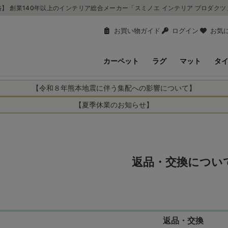
】 創業140年以上のインテリア総合メーカー「スミノエ インテリア プロダク
お買い物ガイド
ログイン
お気
カーペット
ラグ
マット
タ
【令和８年熊本地震に伴う集配への影響について】
により、お亡くなりになられた方々に深く哀悼の意を表しますとともに、
【夏季休業のお知らせ】
申し上げます。 この地震の影響により、現在、一部地域を発着するお荷
休業日：2026年8月11日(火)～2026年8月16日(日)
までの期間を休業とさせて頂きます。
1日(火)～2026年8月16日(日)
関しては自動返信メールは届きますが、当店からの注文確認メールの送
に遅れが生じている地域】
ができかねます。 休業明けから順次送信させていただきますのでよろし
てのお荷物
返品・交換につい
てのお荷物
業となりますため、休業期間中のご注文商品の出荷は
2026年8月18日(火)
状況や交通規制などにより、対象地域やサービスへの影響が変更となる
ど、詳しくはこちらから
便をおかけいたしますが、何卒ご理解賜りますようお願い申し上げます
返品・交換