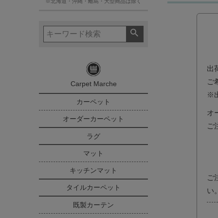
※北海道・沖縄・離島・大型商品は除く
出
ご
Carpet Marche
※
カーペット
オ
オーダーカーペット
ご
ラグ
マット
キッチンマット
ご
タイルカーペット
い
既製カーテン