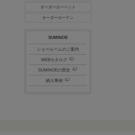
ダイニングサイズ
オーダーカーペット
ストライプ・ボーダー
チェック
ドット
サークル
オーダーカーテン
キャラクター
刺繍カーテン
SUMINOE
ショールームのご案内
WEBカタログ
SUMINOEの歴史
納入事例