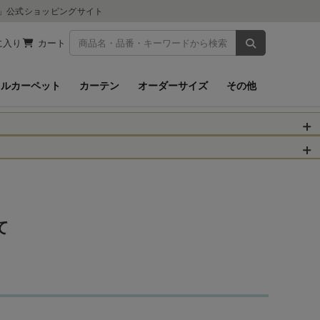
ツ」公式ショッピングサイト
商品を検索
に入り
カート
イルカーペット
カーテン
オーダーサイズ
その他
被災された皆さま
物のお届けに遅れが
信、当店へのお問い
くお願いいたしま
て
以降となります。
場合がございます。
。