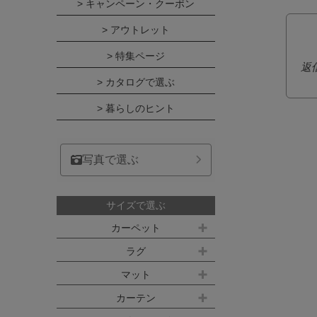
> キャンペーン・クーポン
> アウトレット
> 特集ページ
返
> カタログで選ぶ
> 暮らしのヒント
写真で選ぶ
サイズで選ぶ
カーペット
江戸間サイズ(3畳～10畳)
ラグ
約100ｘ140cm
マット
江戸間 3畳(176x261cm)
キッチンマット
カーテン
約140ｘ200cm(約1.5畳)
江戸間 4.5畳(261x261cm)