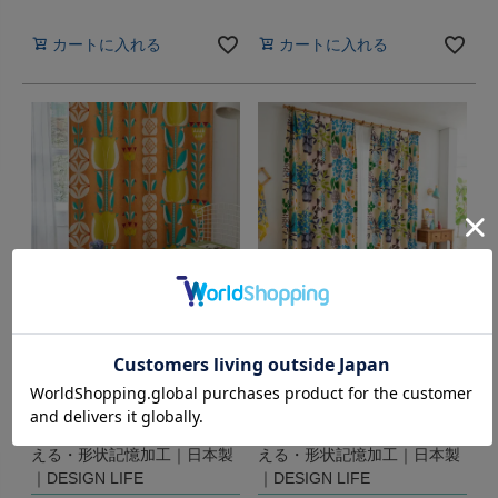
税込
税込
カートに入れる
カートに入れる
TULIPEN チューリッペン｜
フラワーポット｜遮光カーテ
遮光カーテン・ドレープ(厚
ン・ドレープ(厚地)｜北欧・
地)｜北欧｜100×135cm (1枚
花柄｜100×135cm (1枚入り)
入り)｜全2色｜遮光3級・洗
｜全2色｜遮光2級、3級・洗
える・形状記憶加工｜日本製
える・形状記憶加工｜日本製
｜DESIGN LIFE
｜DESIGN LIFE