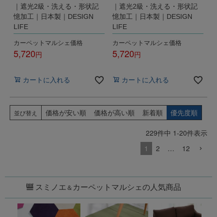
｜遮光2級・洗える・形状記
｜遮光2級・洗える・形状記
憶加工｜日本製｜DESIGN
憶加工｜日本製｜DESIGN
LIFE
LIFE
カーペットマルシェ価格
カーペットマルシェ価格
5,720
5,720
税込
税込
カートに入れる
カートに入れる
価格が安い順
価格が高い順
新着順
優先度順
並び替え
229
件中
1
-
20
件表示
1
2
…
12
スミノエ
カーペットマルシェの人気商品
＆