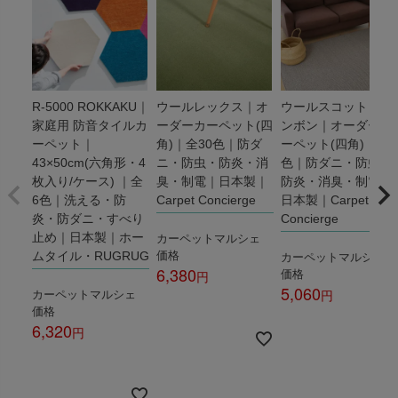
R-5000 ROKKAKU｜
ウールレックス｜オ
ウールスコット ヘリ
家庭用 防音タイルカ
ーダーカーペット(四
ンボン｜オーダーカ
ーペット｜
角)｜全30色｜防ダ
ーペット(四角)｜全3
43×50cm(六角形・4
ニ・防虫・防炎・消
色｜防ダニ・防虫・
枚入り/ケース) ｜全
臭・制電｜日本製｜
防炎・消臭・制電｜
6色｜洗える・防
Carpet Concierge
日本製｜Carpet
炎・防ダニ・すべり
Concierge
カーペットマルシェ
止め｜日本製｜ホー
価格
カーペットマルシェ
ムタイル・RUGRUG
6,380
価格
5,060
カーペットマルシェ
税込
価格
税込
6,320
税込