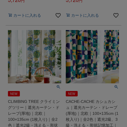
税込
税込
カートに入れる
カートに入れる
NEW
NEW
CLIMBING TREE クライミン
CACHE-CACHE カシュカシ
グツリー｜遮光カーテン・ド
ュ｜遮光カーテン・ドレープ
レープ(厚地)｜北欧｜
(厚地)｜北欧｜100×135cm (1
100×135cm (1枚入り)｜全2
枚入り)｜全2色｜遮光2級、3
色｜遮光2級・洗える・形状
級・洗える・形状記憶加工｜