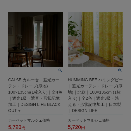
CALSE カルーセ｜遮光カー
HUMMING BEE ハミングビー
テン・ドレープ(厚地)｜
｜遮光カーテン・ドレープ(厚
100×135cm(1枚入り)｜全4色
地)｜北欧｜100×135cm (1枚
｜遮光1級・遮音・形状記憶
入り)｜全2色｜遮光3級・洗
加工｜DESIGN LIFE BLACK
える・形状記憶加工｜日本製
OUT +
｜DESIGN LIFE
カーペットマルシェ価格
カーペットマルシェ価格
5,720
5,720