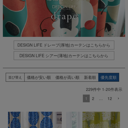
出荷センターも休業となりますため、休業期間中のご注文
なお、今後の被害状況や交通規制などにより、対象地域や
商品の出荷は
以降となります。
2026年8月18日(火)
サービスへの影響が変更となる場合がございます。
→
オーダー商品など、詳しくはこちらから
お客さまにはご不便をおかけいたしますが、何卒ご理解賜
りますようお願い申し上げます。
詳しくはこちら
DESIGN LIFE ドレープ(厚地)カーテンはこちらから
DESIGN LIFE シアー(薄地)カーテンはこちらから
価格が安い順
価格が高い順
新着順
優先度順
並び替え
229
件中
1
-
20
件表示
1
2
…
12