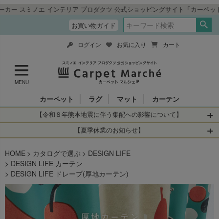
リア プロダクツ 公式ショッピングサイト「カーペットマルシェ」
お買い物ガイド
ログイン
お気に入り
カート
MENU
カーペット
ラグ
マット
カーテン
【令和８年熊本地震に伴う集配への影響について】
令和8年熊本地震により、お亡くなりになられた方々に深く
【夏季休業のお知らせ】
哀悼の意を表しますとともに、被災された皆さまに心より
休業日：2026年8月11日(火)～2026年8月16日(日)
HOME
お見舞い申し上げます。 この地震の影響により、現在、一
カタログで選ぶ
DESIGN LIFE
当店は
までの期間
は2026年8月11日(火)～2026年8月16日(日)
DESIGN LIFE カーテン
部地域を発着するお荷物のお届けに遅れが生じておりま
を休業とさせて頂きます。
DESIGN LIFE ドレープ(厚地カーテン)
す。
休業中のご注文に関しては自動返信メールは届きますが、
当店からの注文確認メールの送信、当店へのお問い合わせ
【お荷物のお届けに遅れが生じている地域】
へのご返答ができかねます。 休業明けから順次送信させて
・全国から九州あてのお荷物
いただきますのでよろしくお願いいたします。
・九州から全国あてのお荷物