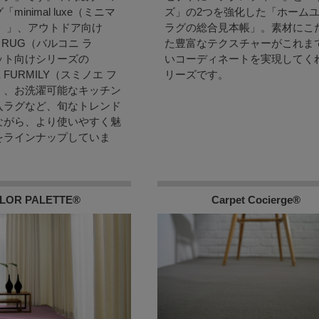
minimal luxe（ミニマ
ズ」の2つを強化した「ホーム
ス）」、アウトドア向け
ラグの総合見本帳」。素材にこ
I RUG（バルコニ ラ
た豊富なテクスチャーがこれま
ット向けシリーズの
いコーディネートを実現してく
E FURMILY（スミノエ フ
リーズです。
」、お洗濯可能なキッチン
入ラグなど、旬なトレンド
ながら、より使いやすく魅
をラインナップしていま
LOR PALETTE®
Carpet Cocierge®