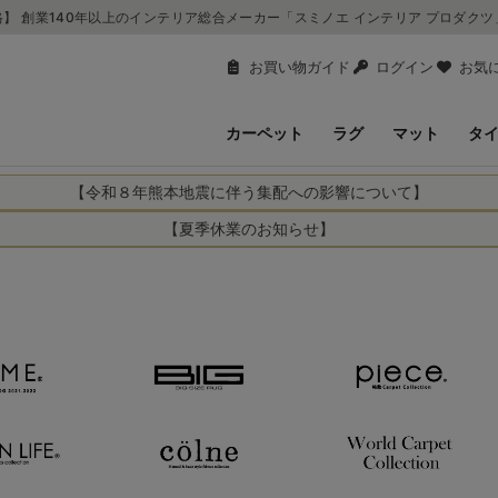
】 創業140年以上のインテリア総合メーカー「スミノエ インテリア プロダク
お買い物ガイド
ログイン
お気
カーペット
ラグ
マット
タ
【令和８年熊本地震に伴う集配への影響について】
により、お亡くなりになられた方々に深く哀悼の意を表しますとともに、
【夏季休業のお知らせ】
申し上げます。 この地震の影響により、現在、一部地域を発着するお荷
休業日：2026年8月11日(火)～2026年8月16日(日)
までの期間を休業とさせて頂きます。
1日(火)～2026年8月16日(日)
関しては自動返信メールは届きますが、当店からの注文確認メールの送
に遅れが生じている地域】
ができかねます。 休業明けから順次送信させていただきますのでよろし
てのお荷物
てのお荷物
業となりますため、休業期間中のご注文商品の出荷は
2026年8月18日(火)
状況や交通規制などにより、対象地域やサービスへの影響が変更となる
ど、詳しくはこちらから
便をおかけいたしますが、何卒ご理解賜りますようお願い申し上げます