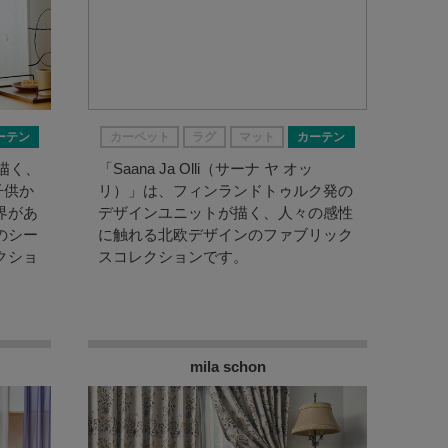
ーテン
カーペット
ラグ
マット
カーテン
描く、
「Saana Ja Olli（サーナ ヤ オッ
子供か
リ）」は、フィンランドトゥルク発の
界があ
デザインユニットが描く、人々の感性
のシー
に触れる北欧デザインのファブリック
クショ
スコレクションです。
mila schon