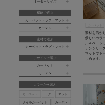
既製サイズ ドレープ(厚地)
オーダーサイズ
デスクマット
約160ｘ230cm(約2畳)
江戸間 6畳(261x352cm)
オーダーカーペット
100ｘ135cm
約200ｘ250cm(約3畳)
江戸間 8畳(352x352cm)
機能で選ぶ
オーダーキッチンマット
100ｘ178cm
約200ｘ300cm(約3.5畳)
江戸間 10畳(352x440cm)
カーペット・ラグ・マット
オーダーカーテン
カーペット
本間サイズ(3畳～8畳)
100ｘ200cm
約250ｘ250cm
カーテン
防ダニ
防炎
防音
消臭
素材を活か
既製サイズ シアー(薄地)
ハイグレードオーダーカーテン
約250ｘ300cm
本間 3畳(191x286cm)
すべり止め
遊び毛防止
洗える
遮光
防炎
優しいカラ
素材で選ぶ
オーダーカーペットの測り方
約250ｘ350cm
ル＆ベーシ
100ｘ133cm
洗える
軽量
はっ水
本間 4.5畳(286x286cm)
ミラーレース
遮熱
カーペット・ラグ・マット
テンシリー
オーダーカーテンの測り方
約300ｘ300cm
アレルブロック
制電
100ｘ176cm
UVカット
オフシェイド
本間 6畳(286x382cm)
マットでト
ナイロン
ウール
デザインで選ぶ
しめます。
日本製
アレルブロック
約300ｘ350cm
100ｘ198cm
本間 8畳(382x382cm)
ポリエステル
アクリル
カーペット
ホットカーペット・床暖房対応
形態安定加工
形状記憶加工
約350ｘ350cm
その他のサイズ
ポリプロピレン
綿
その他
カーテン
日本製
無地系
柄物
約350ｘ400cm
廊下敷き
ストライプ＆ボーダー
円形
北欧デザイン
約350ｘ450cm
カラーから選ぶ
ナチュラルデザイン
約350ｘ500cm
カーペット
ラグ
マット
無地・無地調
抽象柄
花柄
円形サイズ
タイルカーペット
カーテン
植物柄
鳥・動物