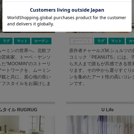
ラグ
マット
カーテン
カーペット
ラグ
マット
カ
ムーミンの世界へ。北欧フ
原作者チャールズM.シュルツの
の芸術家、トーベ・ヤンソ
コミック「PEANUTS」には、
た”MOOMIN”のストーリ
ら大人まで誰もが共感できる世
アートワークを、ムーミン
ります。その中から選りすぐり
界観と共に、居心地の良い
ンを集めたアート性の高いコレ
イフスタイルをお届けしま
ンです。
ムタイル RUGRUG
U Life