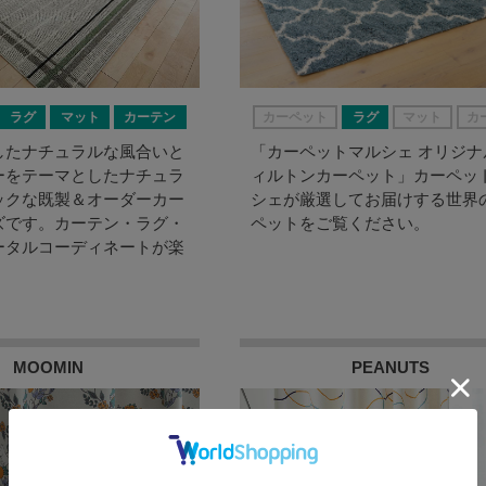
ラグ
マット
カーテン
カーペット
ラグ
マット
カ
したナチュラルな風合いと
「カーペットマルシェ オリジナ
ーをテーマとしたナチュラ
ィルトンカーペット」カーペッ
ックな既製＆オーダーカー
シェが厳選してお届けする世界
ズです。カーテン・ラグ・
ペットをご覧ください。
ータルコーディネートが楽
MOOMIN
PEANUTS