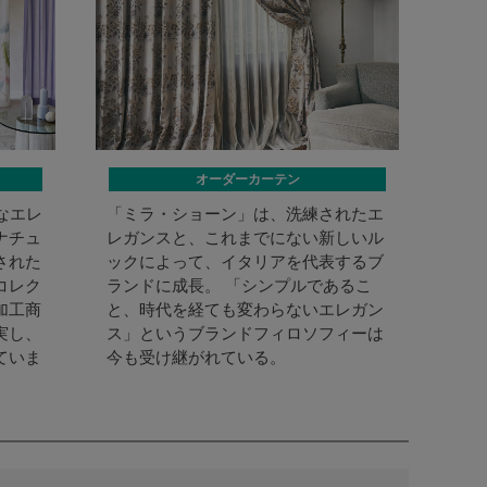
オーダーカーテン
かなエレ
「ミラ・ショーン」は、洗練されたエ
ナチュ
レガンスと、これまでにない新しいル
された
ックによって、イタリアを代表するブ
コレク
ランドに成長。 「シンプルであるこ
加工商
と、時代を経ても変わらないエレガン
実し、
ス」というブランドフィロソフィーは
ていま
今も受け継がれている。