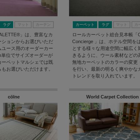
ラグ
マット
カーテン
カーペット
ラグ
マット
カ
PALETTE®」は、豊富なカ
ロールカーペット総合見本帳「Car
ーションからお選びいただ
Concierge 」は、ホテル空間を
ムユース用のオーダーカー
とする様々な用途空間に幅広く
m単位でサイズオーダーが
きるように、ウール素材などの
カーペットマルシェでは既
無地カーペットのカラーの変更
らもお選びいただけます。
を行い、最新の明るく爽やかな
トレンドを取り入れています。
cölne
World Carpet Collection