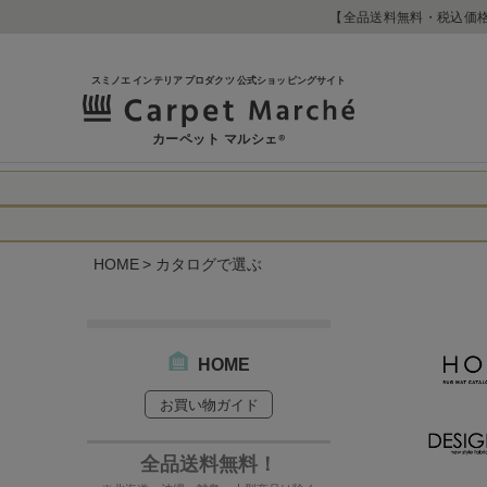
【全品送料無料・税込価格
スミノエ インテリア プロダクツ 公式ショッピングサイト
カーペット マルシェ
®
令和8年熊本地震
に心よりお見舞い
HOME
カタログで選ぶ
生じております。
当店は
は2026年8月1
休業中のご注文に
【お荷物のお届け
合わせへのご返答
・全国から九州あ
す。
・九州から全国あ
HOME
出荷センターも休
お買い物ガイド
なお、今後の被害
→
オーダー商品な
お客さまにはご不
詳しくはこちら
全品送料無料！