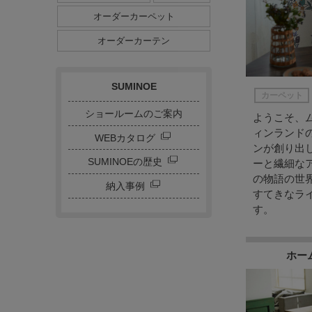
ダイニングサイズ
オーダーカーペット
ストライプ・ボーダー
チェック
ドット
サークル
オーダーカーテン
キャラクター
刺繍カーテン
SUMINOE
カーペット
ショールームのご案内
ようこそ、
ィンランド
WEBカタログ
ンが創り出し
SUMINOEの歴史
ーと繊細な
の物語の世
納入事例
すてきなラ
す。
ホー