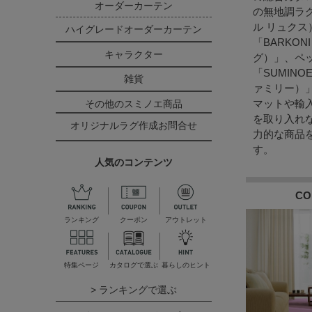
オーダーカーテン
の無地調ラグ「
ル リュク
ハイグレードオーダーカーテン
「BARKON
キャラクター
グ）」、ペ
「SUMINO
雑貨
ァミリー）
マットや輸
その他のスミノエ商品
を取り入れ
オリジナルラグ作成お問合せ
力的な商品
す。
人気のコンテンツ
CO
ランキング
クーポン
アウトレット
特集ページ
カタログで選ぶ
暮らしのヒント
> ランキングで選ぶ