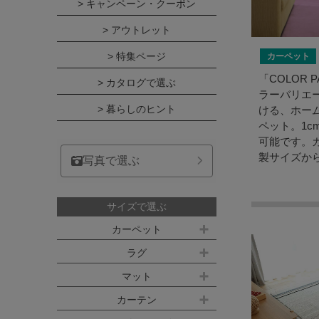
> キャンペーン・クーポン
> アウトレット
> 特集ページ
カーペット
「COLOR 
> カタログで選ぶ
ラーバリエ
> 暮らしのヒント
ける、ホー
ペット。1c
可能です。
製サイズか
写真で選ぶ
サイズで選ぶ
カーペット
江戸間サイズ(3畳～10畳)
ラグ
約100ｘ140cm
マット
江戸間 3畳(176x261cm)
キッチンマット
カーテン
約140ｘ200cm(約1.5畳)
江戸間 4.5畳(261x261cm)