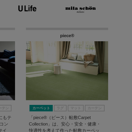
piece®
ーテン
カーペット
ラグ
マット
カーテン
間にもテ
「piece®（ピース）帖敷Carpet
コン
Collection」は、安心・安全・健康・
サイ
快適性を考えて作った帖敷カーペッ