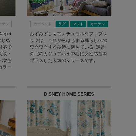
ーテン
カーペット
ラグ
マット
カーテン
pet
みずみずしくてナチュラルなファブリ
はじめ
ックは、これからはじまる暮らしへの
対応で
ワクワクする期待に満ちている, 定番
高級・
の北欧カジュアルを中心に女性感覚を
・増色
プラスした人気のシリーズです。
カラー
DISNEY HOME SERIES