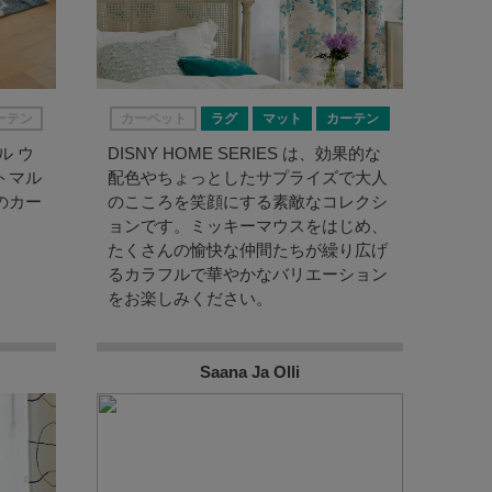
ーテン
カーペット
ラグ
マット
カーテン
ル ウ
DISNY HOME SERIES は、効果的な
トマル
配色やちょっとしたサプライズで大人
のカー
のこころを笑顔にする素敵なコレクシ
ョンです。ミッキーマウスをはじめ、
たくさんの愉快な仲間たちが繰り広げ
るカラフルで華やかなバリエーション
をお楽しみください。
Saana Ja Olli