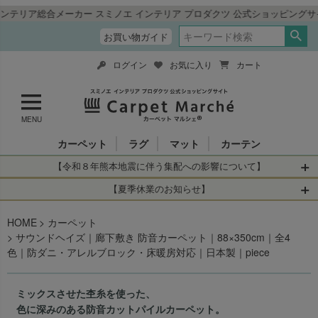
ミノエ インテリア プロダクツ 公式ショッピングサイト「カーペットマルシェ
お買い物ガイド
ログイン
お気に入り
カート
MENU
カーペット
ラグ
マット
カーテン
【令和８年熊本地震に伴う集配への影響について】
令和8年熊本地震により、お亡くなりになられた方々に深く
【夏季休業のお知らせ】
哀悼の意を表しますとともに、被災された皆さまに心より
休業日：2026年8月11日(火)～2026年8月16日(日)
HOME
お見舞い申し上げます。 この地震の影響により、現在、一
カーペット
当店は
までの期間
は2026年8月11日(火)～2026年8月16日(日)
サウンドヘイズ｜廊下敷き 防音カーペット｜88×350cm｜全4
部地域を発着するお荷物のお届けに遅れが生じておりま
を休業とさせて頂きます。
色｜防ダニ・アレルブロック・床暖房対応｜日本製｜piece
す。
休業中のご注文に関しては自動返信メールは届きますが、
当店からの注文確認メールの送信、当店へのお問い合わせ
【お荷物のお届けに遅れが生じている地域】
へのご返答ができかねます。 休業明けから順次送信させて
ミックスさせた杢糸を使った、
・全国から九州あてのお荷物
いただきますのでよろしくお願いいたします。
色に深みのある防音カットパイルカーペット。
・九州から全国あてのお荷物