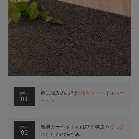
色に深みのある
防音カットパイルカー
point
01
ペット
無地カーペットとはひと味違う
ミック
point
02
スした糸
の温かみ