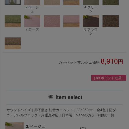
2.ベージ
4.グリー
ュ
ン
7.ローズ
8.ブラウ
ン
8,910
カーペットマルシェ価格
税込
[
89
ポイント進呈 ]
item select
サウンドヘイズ｜廊下敷き 防音カーペット｜88×350cm｜全4色｜防ダ
ニ・アレルブロック・床暖房対応｜日本製｜pieceのカラー(種類)一覧
2.ベージュ
—