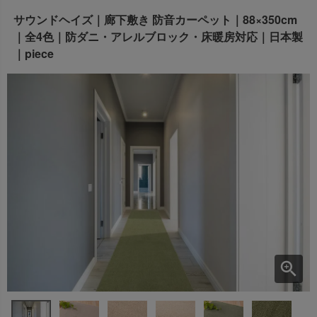
出荷センターも休業となりますため、休業期間中のご注文
サウンドヘイズ｜廊下敷き 防音カーペット｜88×350cm
なお、今後の被害状況や交通規制などにより、対象地域や
商品の出荷は
以降となります。
2026年8月18日(火)
｜全4色｜防ダニ・アレルブロック・床暖房対応｜日本製
サービスへの影響が変更となる場合がございます。
→
オーダー商品など、詳しくはこちらから
｜piece
お客さまにはご不便をおかけいたしますが、何卒ご理解賜
りますようお願い申し上げます。
詳しくはこちら