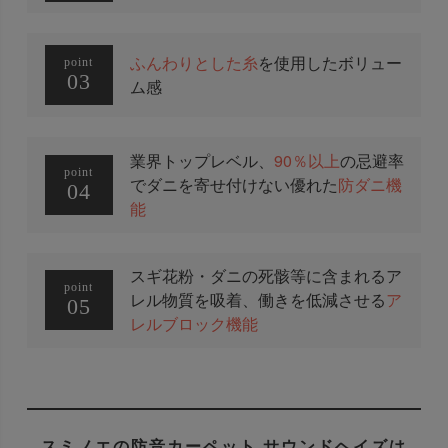
ふんわりとした糸
を使用したボリュー
point
03
ム感
業界トップレベル、
90％以上
の忌避率
point
でダニを寄せ付けない優れた
防ダニ機
04
能
スギ花粉・ダニの死骸等に含まれるア
point
レル物質を吸着、働きを低減させる
ア
05
レルブロック機能
スミノエの防音カーペット サウンドヘイズは