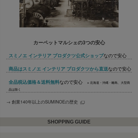
カーペットマルシェの3つの安心
スミノエ インテリア プロダクツ公式ショップ
なので安心
商品はスミノエ インテリア プロダクツから直送
なので安心
全品税込価格＆送料無料
なので安心
※ 北海道・沖縄・離島、大型商
品は除く
→
創業140年以上のSUMINOEの歴史
SHOPPING GUIDE