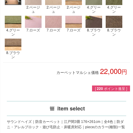
2.ベージ
2.ベージ
2.ベージ
4.グリー
4.グリー
ュ
ュ
ュ
ン
ン
4.グリー
7.ローズ
7.ローズ
7.ローズ
8.ブラウ
8.ブラウ
ン
ン
ン
8.ブラウ
ン
22,000
カーペットマルシェ価格
税込
[
220
ポイント進呈 ]
item select
サウンドヘイズ｜防音カーペット｜江戸間3畳 176×261cm｜全4色｜防ダ
ニ・アレルブロック・遊び毛防止・床暖房対応｜pieceのカラー(種類)一覧