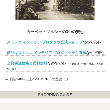
カーペットマルシェの3つの安心
スミノエ インテリア プロダクツ公式ショップ
なので安心
商品はスミノエ インテリア プロダクツから直送
なので安心
全品税込価格＆送料無料
なので安心
※ 北海道・沖縄・離島、大型商
品は除く
→
創業140年以上のSUMINOEの歴史
SHOPPING GUIDE