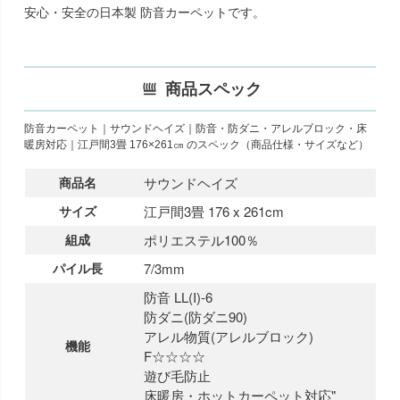
安心・安全の日本製 防音カーペットです。
商品スペック
防音カーペット｜サウンドヘイズ｜防音・防ダニ・アレルブロック・床
暖房対応｜江戸間3畳 176×261㎝ のスペック（商品仕様・サイズなど）
商品名
サウンドヘイズ
サイズ
江戸間3畳 176 x 261cm
組成
ポリエステル100％
パイル長
7/3mm
防音 LL(I)-6
防ダニ(防ダニ90)
アレル物質(アレルブロック)
機能
F☆☆☆☆
遊び毛防止
床暖房・ホットカーペット対応"