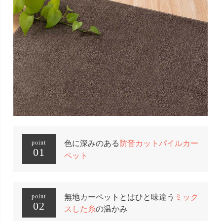
色に深みのある
防音カットパイルカー
point
01
ペット
無地カーペットとはひと味違う
ミック
point
02
スした糸
の温かみ