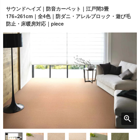
出荷センターも休業となりますため、休業期間中のご注文
サウンドヘイズ｜防音カーペット｜江戸間3畳
なお、今後の被害状況や交通規制などにより、対象地域や
商品の出荷は
以降となります。
2026年8月18日(火)
176×261cm｜全4色｜防ダニ・アレルブロック・遊び毛
サービスへの影響が変更となる場合がございます。
→
オーダー商品など、詳しくはこちらから
防止・床暖房対応｜piece
お客さまにはご不便をおかけいたしますが、何卒ご理解賜
りますようお願い申し上げます。
詳しくはこちら