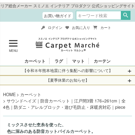
ノエ インテリア プロダクツ 公式ショッピングサイト「カーペットマルシェ」
お買い物ガイド
ログイン
お気に入り
カート
MENU
カーペット
ラグ
マット
カーテン
【令和８年熊本地震に伴う集配への影響について】
令和8年熊本地震により、お亡くなりになられた方々に深く
【夏季休業のお知らせ】
哀悼の意を表しますとともに、被災された皆さまに心より
休業日：2026年8月11日(火)～2026年8月16日(日)
HOME
お見舞い申し上げます。 この地震の影響により、現在、一
カーペット
当店は
までの期間
は2026年8月11日(火)～2026年8月16日(日)
サウンドヘイズ｜防音カーペット｜江戸間3畳 176×261cm｜全
部地域を発着するお荷物のお届けに遅れが生じておりま
を休業とさせて頂きます。
4色｜防ダニ・アレルブロック・遊び毛防止・床暖房対応｜piece
す。
休業中のご注文に関しては自動返信メールは届きますが、
当店からの注文確認メールの送信、当店へのお問い合わせ
【お荷物のお届けに遅れが生じている地域】
へのご返答ができかねます。 休業明けから順次送信させて
ミックスさせた杢糸を使った、
・全国から九州あてのお荷物
いただきますのでよろしくお願いいたします。
色に深みのある防音カットパイルカーペット。
・九州から全国あてのお荷物