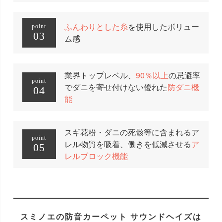
ふんわりとした糸
を使用したボリュー
point
03
ム感
業界トップレベル、
90％以上
の忌避率
point
でダニを寄せ付けない優れた
防ダニ機
04
能
スギ花粉・ダニの死骸等に含まれるア
point
レル物質を吸着、働きを低減させる
ア
05
レルブロック機能
スミノエの防音カーペット サウンドヘイズは