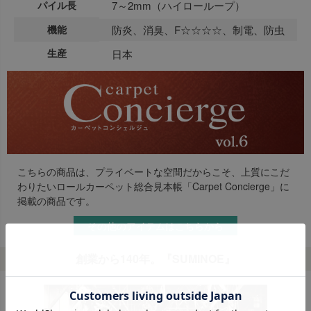
パイル長
7～2mm（ハイローループ）
機能
防炎、消臭、F☆☆☆☆、制電、防虫
生産
日本
こちらの商品は、プライベートな空間だからこそ、上質にこだ
わりたいロールカーペット総合見本帳「Carpet Concierge」に
掲載の商品です。
その他のアイテムはこちらから
創業から140年。『SUMINOE』