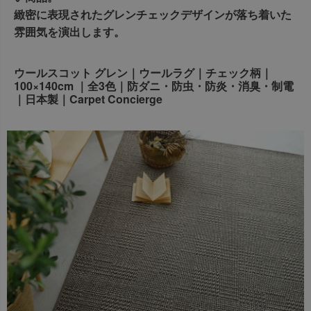
出荷センターも休業となりますため、休業期間中のご注文
緻密に表現されたグレンチェックデザインが落ち着いた
なお、今後の被害状況や交通規制などにより、対象地域や
商品の出荷は
以降となります。
雰囲気を演出します。
2026年8月18日(火)
サービスへの影響が変更となる場合がございます。
→
オーダー商品など、詳しくはこちらから
お客さまにはご不便をおかけいたしますが、何卒ご理解賜
ウールスコット グレン｜ウールラグ｜チェック柄｜
りますようお願い申し上げます。
100×140cm ｜全3色｜防ダニ・防虫・防炎・消臭・制電
詳しくはこちら
｜日本製｜Carpet Concierge