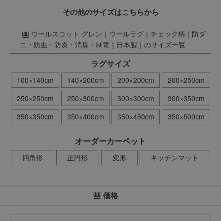
その他のサイズはこちらから
ウールスコット グレン｜ウールラグ｜チェック柄｜防ダ
ニ・防虫・防炎・消臭・制電｜日本製｜のサイズ一覧
ラグサイズ
100×140cm
140×200cm
200×200cm
200×250cm
250×250cm
250×300cm
300×300cm
300×350cm
350×350cm
350×400cm
350×450cm
350×500cm
オーダーカーペット
四角形
正円形
変形
キッチンマット
価格