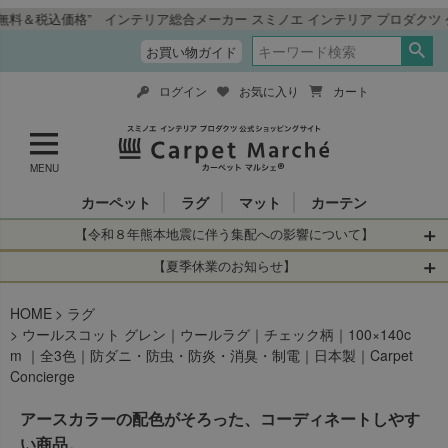
格” インテリア総合メーカー スミノエ インテリア プロダクツ 公式ショッ
お買い物ガイド
ログイン
お気に入り
カート
MENU
カーペット
ラグ
マット
カーテン
【令和８年熊本地震に伴う集配への影響について】
令和8年熊本地震により、お亡くなりになられた方々に深く
【夏季休業のお知らせ】
哀悼の意を表しますとともに、被災された皆さまに心より
休業日：2026年8月11日(火)～2026年8月16日(日)
HOME
お見舞い申し上げます。 この地震の影響により、現在、一
ラグ
当店は
までの期間
は2026年8月11日(火)～2026年8月16日(日)
ウールスコット グレン｜ウールラグ｜チェック柄｜100×140c
部地域を発着するお荷物のお届けに遅れが生じておりま
を休業とさせて頂きます。
m ｜全3色｜防ダニ・防虫・防炎・消臭・制電｜日本製｜Carpet
す。
休業中のご注文に関しては自動返信メールは届きますが、
Concierge
当店からの注文確認メールの送信、当店へのお問い合わせ
【お荷物のお届けに遅れが生じている地域】
へのご返答ができかねます。 休業明けから順次送信させて
アースカラーの配色がそろった、コーディネートしやす
・全国から九州あてのお荷物
いただきますのでよろしくお願いいたします。
・九州から全国あてのお荷物
い商品。