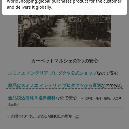
カーペットマルシェの3つの安心
スミノエ インテリア プロダクツ公式ショップ
なので安心
商品はスミノエ インテリア プロダクツから直送
なので安心
全品税込価格＆送料無料
なので安心
※ 北海道・沖縄・離島、大型商
品は除く
→
創業140年以上のSUMINOEの歴史