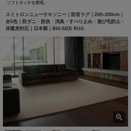
ソフトタッチを実現。
出荷センターも休業となりますため、休業期間中のご注文
なお、今後の被害状況や交通規制などにより、対象地域や
商品の出荷は
以降となります。
スミトロンニューサキソニー｜防音ラグ｜200×200cm｜
2026年8月18日(火)
サービスへの影響が変更となる場合がございます。
→
オーダー商品など、詳しくはこちらから
全5色｜防ダニ・防炎・消臭・すべり止め・遊び毛防止・
お客さまにはご不便をおかけいたしますが、何卒ご理解賜
床暖房対応｜日本製｜BIG SIZE RUG
りますようお願い申し上げます。
詳しくはこちら