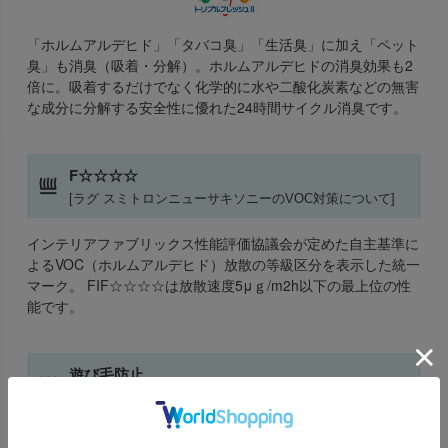
「ホルムアルデヒド」「タバコ臭」「生活臭」に加え「ペット
臭」も消臭（吸着・分解）。ホルムアルデヒドの消臭効果も2
倍に。吸着するだけでなく化学的に水や二酸化炭素などの無害
な成分に分解する安全性に優れた24時間サイクル消臭です。
F☆☆☆☆
[ラグ スミトロンニューサキソニーのVOC対策について]
インテリアファブリックス性能評価協議会が定めた自主基準に
よるVOC（ホルムアルデヒド）放散の等級区分を表示した統一
マーク。 FIF☆☆☆☆は放散速度5μｇ/m2h以下の最上位の性
能です。
遊び毛防止
[ラグ スミトロンニューサキソニーの遊び毛防止について]
フィラメント（長繊維）を使用しているので、遊び毛や抜け