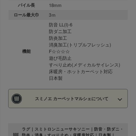
パイル長
18mm
ロール最大巾
3ｍ
防音 LL(I)-6
防ダニ加工
防炎加工
消臭加工(トリプルフレッシュ)
機能
F☆☆☆☆
遊び毛防止
すべり止め(メディカルサイレンス)
床暖房・ホットカーペット対応
日本製
スミノエ カーペットマルシェについて
ラグ｜スミトロンニューサキソニー｜防音・防ダニ・
防炎・消臭・すべり止め・床暖房対応｜日本製｜