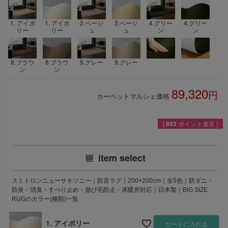
1. アイボ
1. アイボ
2.ベージ
2.ベージ
4.グリー
4.グリー
リー
リー
ュ
ュ
ン
ン
8.ブラウ
8.ブラウ
9.グレー
9.グレー
ン
ン
89,320
カーペットマルシェ価格
税込
[
893
ポイント進呈 ]
item select
スミトロンニューサキソニー｜防音ラグ｜200×200cm｜全5色｜防ダニ・
防炎・消臭・すべり止め・遊び毛防止・床暖房対応｜日本製｜BIG SIZE
RUGのカラー(種類)一覧
1. アイボリー
カートに入れる