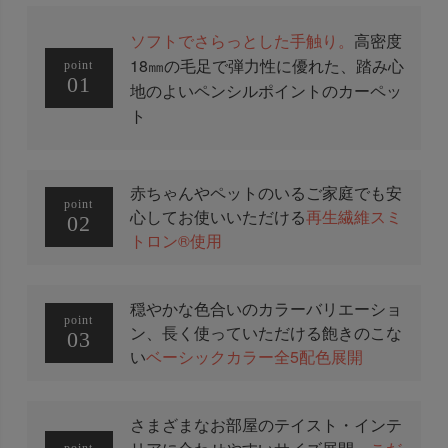
ソフトでさらっとした手触り。
高密度
18㎜の毛足で弾力性に優れた、踏み心
point
01
地のよいペンシルポイントのカーペッ
ト
赤ちゃんやペットのいるご家庭でも安
point
心してお使いいただける
再生繊維スミ
02
トロン®使用
穏やかな色合いのカラーバリエーショ
point
ン、長く使っていただける飽きのこな
03
い
ベーシックカラー全5配色展開
さまざまなお部屋のテイスト・インテ
point