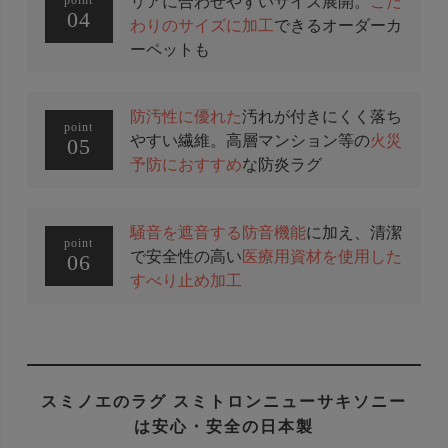
リアに合わせやすいサイズ展開。
こだ
04
わりのサイズに加工
できるオーダーカ
ーペットも
防汚性に優れた
汚れが付きにくく落ち
point
やすい繊維。高層マンション等の
火災
05
予防におすすめ
な防炎ラグ
騒音を遮音する防音機能
に加え、清潔
point
で安全性の高い
医療用資材を使用した
06
すべり止め加工
スミノエのラグ スミトロンニューサキソニー
は安心・安全の日本製