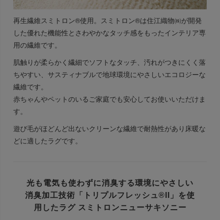
再生繊維スミトロン®使用。スミトロン®は住江織物㈱が開発
した優れた機能性とさわやかなタッチ感をもったインテリア専
用の繊維です。
肌触りが柔らかく繊細でソフトなタッチ、汚れがつきにくく落
ちやすい、サスティナブルで地球環境にやさしいエコロジーな
繊維です。
赤ちゃんやペットのいるご家庭でも安心してお使いいただけま
す。
遊び毛がほどんど出ないクリーンな繊維で耐熱性があり床暖な
どに適したラグです。
光も電気も使わずに消臭する
環境にやさしい
消臭加工技術
「トリプルフレッシュ®II」を使
用した
ラグ スミトロンニューサキソニー