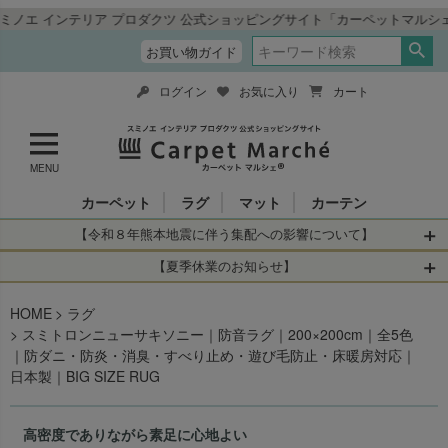
ダクツ 公式ショッピングサイト「カーペットマルシェ」
お買い物ガイド
ログイン
お気に入り
カート
MENU
カーペット
ラグ
マット
カーテン
【令和８年熊本地震に伴う集配への影響について】
令和8年熊本地震により、お亡くなりになられた方々に深く
【夏季休業のお知らせ】
哀悼の意を表しますとともに、被災された皆さまに心より
休業日：2026年8月11日(火)～2026年8月16日(日)
HOME
お見舞い申し上げます。 この地震の影響により、現在、一
ラグ
当店は
までの期間
は2026年8月11日(火)～2026年8月16日(日)
スミトロンニューサキソニー｜防音ラグ｜200×200cm｜全5色
部地域を発着するお荷物のお届けに遅れが生じておりま
を休業とさせて頂きます。
｜防ダニ・防炎・消臭・すべり止め・遊び毛防止・床暖房対応｜
す。
休業中のご注文に関しては自動返信メールは届きますが、
日本製｜BIG SIZE RUG
当店からの注文確認メールの送信、当店へのお問い合わせ
【お荷物のお届けに遅れが生じている地域】
へのご返答ができかねます。 休業明けから順次送信させて
・全国から九州あてのお荷物
いただきますのでよろしくお願いいたします。
高密度でありながら素足に心地よい
・九州から全国あてのお荷物