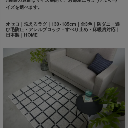
7種類の豊富なサイズ展開で、お部屋にちょうどいいサ
出荷センターも休業となりますため、休業期間中のご注文
イズを選べます。
なお、今後の被害状況や交通規制などにより、対象地域や
商品の出荷は
以降となります。
2026年8月18日(火)
サービスへの影響が変更となる場合がございます。
→
オーダー商品など、詳しくはこちらから
お客さまにはご不便をおかけいたしますが、何卒ご理解賜
オセロ｜洗えるラグ｜130×185cm｜全3色｜防ダニ・遊
び毛防止・アレルブロック・すべり止め・床暖房対応｜
りますようお願い申し上げます。
日本製｜HOME
詳しくはこちら