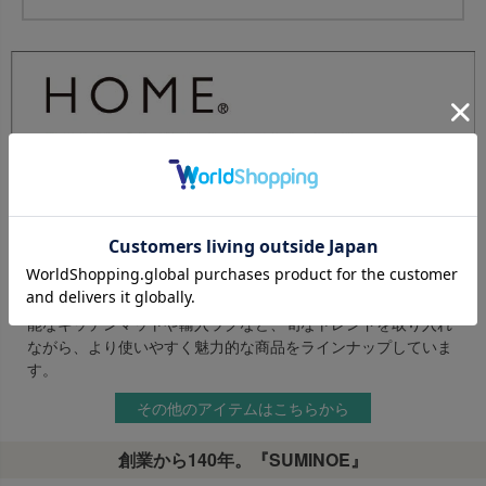
「HOME RUG MAT 2024-2025」 は、ホームユース向け「スペ
ースラグの総合カタログ」です。中高級ゾーンの無地調ラグ
「minimal luxe（ミニマル リュクス）」、アウトドア向け
「BARKONI RUG（バルコニ ラグ）」、ペット向けシリーズの
「SUMINOE FURMILY（スミノエ ファミリー）」、お洗濯可
能なキッチンマットや輸入ラグなど、旬なトレンドを取り入れ
ながら、より使いやすく魅力的な商品をラインナップしていま
す。
その他のアイテムはこちらから
創業から140年。『SUMINOE』