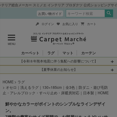
メーカー スミノエ インテリア プロダクツ 公式ショッピングサイト「カー
お買い物ガイド
ログイン
お気に入り
カート
MENU
カーペット
ラグ
マット
カーテン
【令和８年熊本地震に伴う集配への影響について】
令和8年熊本地震により、お亡くなりになられた方々に深く
【夏季休業のお知らせ】
哀悼の意を表しますとともに、被災された皆さまに心より
休業日：2026年8月11日(火)～2026年8月16日(日)
HOME
お見舞い申し上げます。 この地震の影響により、現在、一
ラグ
当店は
までの期間
は2026年8月11日(火)～2026年8月16日(日)
オセロ｜洗えるラグ｜130×185cm｜全3色｜防ダニ・遊び毛防
部地域を発着するお荷物のお届けに遅れが生じておりま
を休業とさせて頂きます。
止・アレルブロック・すべり止め・床暖房対応｜日本製｜HOME
す。
休業中のご注文に関しては自動返信メールは届きますが、
当店からの注文確認メールの送信、当店へのお問い合わせ
【お荷物のお届けに遅れが生じている地域】
鮮やかなカラーがポイントのシンプルなラインデザイ
へのご返答ができかねます。 休業明けから順次送信させて
・全国から九州あてのお荷物
ン。
いただきますのでよろしくお願いいたします。
・九州から全国あてのお荷物