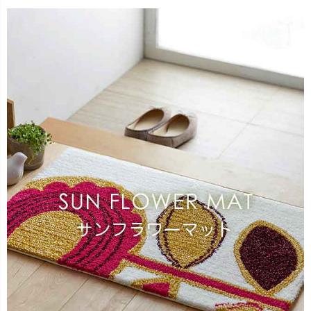
出荷センターも休業となりますため、休業期間中のご注文
なお、今後の被害状況や交通規制などにより、対象地域や
商品の出荷は
以降となります。
2026年8月18日(火)
サービスへの影響が変更となる場合がございます。
→
オーダー商品など、詳しくはこちらから
お客さまにはご不便をおかけいたしますが、何卒ご理解賜
りますようお願い申し上げます。
詳しくはこちら