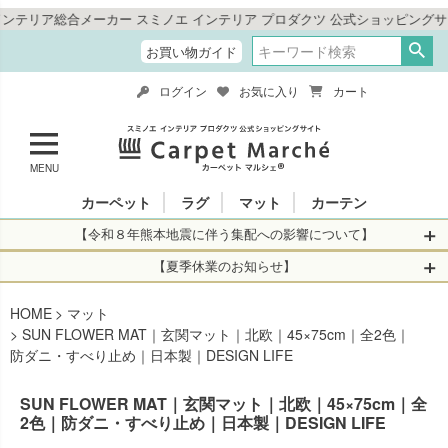
カー スミノエ インテリア プロダクツ 公式ショッピングサイト「カーペッ
お買い物ガイド
ログイン
お気に入り
カート
MENU
カーペット
ラグ
マット
カーテン
【令和８年熊本地震に伴う集配への影響について】
令和8年熊本地震により、お亡くなりになられた方々に深く
【夏季休業のお知らせ】
哀悼の意を表しますとともに、被災された皆さまに心より
休業日：2026年8月11日(火)～2026年8月16日(日)
HOME
お見舞い申し上げます。 この地震の影響により、現在、一
マット
当店は
までの期間
は2026年8月11日(火)～2026年8月16日(日)
SUN FLOWER MAT｜玄関マット｜北欧｜45×75cm｜全2色｜
部地域を発着するお荷物のお届けに遅れが生じておりま
を休業とさせて頂きます。
防ダニ・すべり止め｜日本製｜DESIGN LIFE
す。
休業中のご注文に関しては自動返信メールは届きますが、
当店からの注文確認メールの送信、当店へのお問い合わせ
【お荷物のお届けに遅れが生じている地域】
SUN FLOWER MAT｜玄関マット｜北欧｜45×75cm｜全
へのご返答ができかねます。 休業明けから順次送信させて
2色｜防ダニ・すべり止め｜日本製｜DESIGN LIFE
・全国から九州あてのお荷物
いただきますのでよろしくお願いいたします。
・九州から全国あてのお荷物