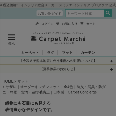
 インテリア総合メーカー スミノエ インテリア プロダクツ 公式ショッピン
お買い物ガイド
ログイン
お気に入り
カート
MENU
カーペット
ラグ
マット
カーテン
【令和８年熊本地震に伴う集配への影響について】
令和8年熊本地震により、お亡くなりになられた方々に深く
【夏季休業のお知らせ】
哀悼の意を表しますとともに、被災された皆さまに心より
休業日：2026年8月11日(火)～2026年8月16日(日)
HOME
お見舞い申し上げます。 この地震の影響により、現在、一
マット
当店は
までの期間
は2026年8月11日(火)～2026年8月16日(日)
サザレ｜オーダーキッチンマット｜全4色｜防炎・消臭・防ダ
部地域を発着するお荷物のお届けに遅れが生じておりま
を休業とさせて頂きます。
ニ・静電・防汚・遊び毛防止｜日本製｜Carpet Concierge
す。
休業中のご注文に関しては自動返信メールは届きますが、
当店からの注文確認メールの送信、当店へのお問い合わせ
【お荷物のお届けに遅れが生じている地域】
織物にも石目にも見える
へのご返答ができかねます。 休業明けから順次送信させて
・全国から九州あてのお荷物
表情豊かなデザインです。
いただきますのでよろしくお願いいたします。
・九州から全国あてのお荷物