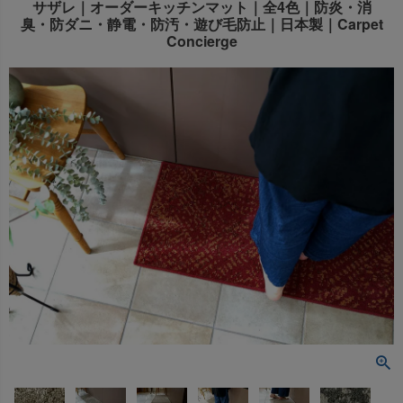
サザレ｜オーダーキッチンマット｜全4色｜防炎・消
出荷センターも休業となりますため、休業期間中のご注文
臭・防ダニ・静電・防汚・遊び毛防止｜日本製｜Carpet
なお、今後の被害状況や交通規制などにより、対象地域や
商品の出荷は
Concierge
以降となります。
2026年8月18日(火)
サービスへの影響が変更となる場合がございます。
→
オーダー商品など、詳しくはこちらから
お客さまにはご不便をおかけいたしますが、何卒ご理解賜
りますようお願い申し上げます。
詳しくはこちら