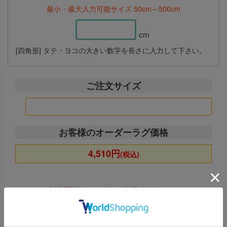
最小・最大入力可能サイズ 50cm～500cm
cm
[四角形] タテ・ヨコの大きい数字を長さに入力して下さい。
ご注文方法
ご注文サイズ
ご注文時にはタテ・ヨコの数字が
小さい方の数値
を“横幅”
に、
大きい方の数字を“高さ”
に入力してく
ださい。
お客様のオーダーラグ価格
4,510円
(税込)
制作可能サイズをご確認ください。
お見積りはこちらから →
お問い合わせフォーム