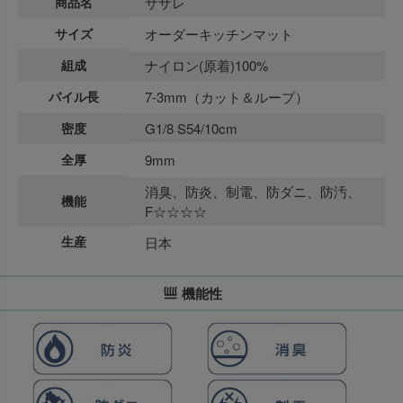
商品名
サザレ
サイズ
オーダーキッチンマット
組成
ナイロン(原着)100%
パイル長
7-3mm（カット＆ループ）
密度
G1/8 S54/10cm
全厚
9mm
消臭、防炎、制電、防ダニ、防汚、
機能
F☆☆☆☆
生産
日本
機能性