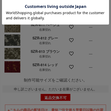
▼
商品を選択してください。
SZR-811 ベージュ
—
在庫切れ
SZR-812 グレー
—
在庫切れ
SZR-813 ブラウン
—
在庫切れ
SZR-814 レッド
—
在庫切れ
制作可能サイズをご確認ください。
申し訳ございません。ただいま在庫がございません。
返品交換不可
※こちらの商品の配送日は、最短ご注文後５営業日以降の出荷