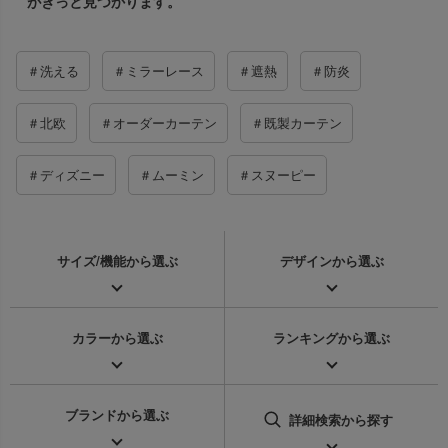
がきっと見つかります。
＃洗える
＃ミラーレース
＃遮熱
＃防炎
＃北欧
＃オーダーカーテン
＃既製カーテン
＃ディズニー
＃ムーミン
＃スヌーピー
サイズ/機能
から選ぶ
デザイン
から選ぶ
カラー
から選ぶ
ランキング
から選ぶ
ブランド
から選ぶ
詳細検索
から探す