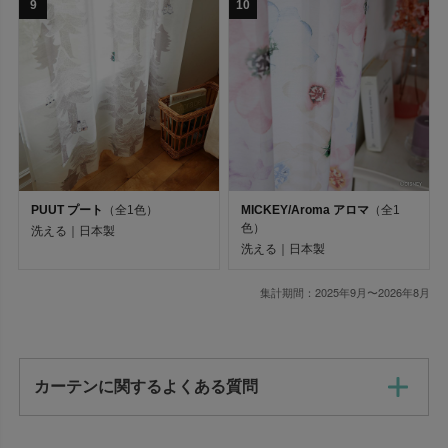
9
10
並び順
価格が安い順
価格が高い順
新着順
PUUT プート
（全1色）
MICKEY/Aroma アロマ
（全1
色）
洗える｜日本製
在庫なし商品
洗える｜日本製
集計期間：2025年9月〜2026年8月
在庫なし商品を表示しない
選択を解除
カーテンに関するよくある質問