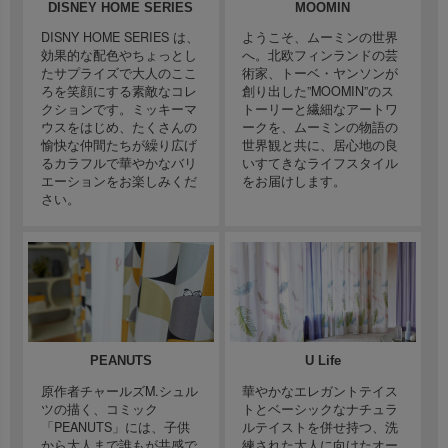
DISNEY HOME SERIES
MOOMIN
DISNY HOME SERIES は、
ようこそ、ムーミンの世界
効果的な配色やちょっとし
へ。北欧フィンランドの芸
たサプライズで大人のここ
術家、トーベ・ヤンソンが
ろを笑顔にする素敵なコレ
創り出した”MOOMIN”のス
クションです。ミッキーマ
トーリーと繊細なアートワ
ウスをはじめ、たくさんの
ークを、ムーミンの物語の
愉快な仲間たちが繰り広げ
世界観と共に、居心地の良
るカラフルで華やかなバリ
いすてきなライフスタイル
エーションをお楽しみくだ
をお届けします。
さい。
PEANUTS
U Life
原作者チャールズM.シュル
華やかなエレガントテイス
ツの描く、コミック
トとベーシックなナチュラ
「PEANUTS」には、子供
ルテイストを併せ持つ、洗
から大人まで誰もが共感で
練された大人に向けたオー