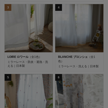
3
4
LOIRE ロワール
（全1色）
BLANCHE ブロンシェ
（全1
レースカーテン・シアー（薄地）
色）
ミラーレース・防炎・遮熱・洗
詳細検索
える｜日本製
ミラーレース・洗える｜日本製
価格
5
6
￥
〜
￥
例：5000 〜 10000