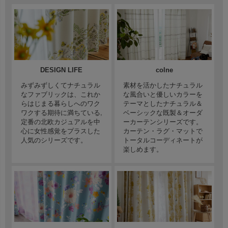
DESIGN LIFE
colne
みずみずしくてナチュラル
素材を活かしたナチュラル
なファブリックは、これか
な風合いと優しいカラーを
らはじまる暮らしへのワク
テーマとしたナチュラル＆
ワクする期待に満ちている,
ベーシックな既製＆オーダ
定番の北欧カジュアルを中
ーカーテンシリーズです。
心に女性感覚をプラスした
カーテン・ラグ・マットで
人気のシリーズです。
トータルコーディネートが
楽しめます。