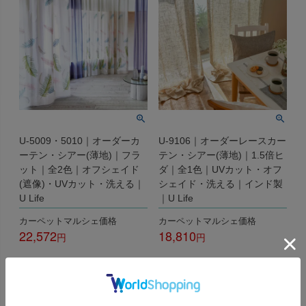
U-5009・5010｜オーダーカ
U-9106｜オーダーレースカー
ーテン・シアー(薄地)｜フラ
テン・シアー(薄地)｜1.5倍ヒ
ット｜全2色｜オフシェイド
ダ｜全1色｜UVカット・オフ
(遮像)・UVカット・洗える｜
シェイド・洗える｜インド製
U Life
｜U Life
カーペットマルシェ価格
カーペットマルシェ価格
22,572
18,810
税込
税込
詳細を見る
詳細を見る