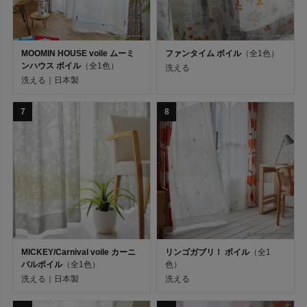
既製カーテン（サイズ別）
オーダーカーテン（縫製別）
MOOMIN HOUSE voile ムーミ
ファンタイム ボイル
（全1色）
ンハウス ボイル
（全1色）
洗える
洗える｜日本製
デザイン
7
8
ブランド
機能
カラー
MICKEY/Carnival voile カーニ
リンゴガブリ！ ボイル
（全1
バルボイル
（全1色）
色）
洗える｜日本製
洗える
キーワード