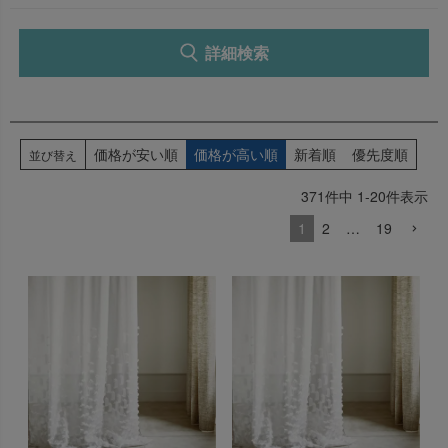
検索
詳細検索
価格が安い順
価格が高い順
新着順
優先度順
並び替え
371
件中
1
-
20
件表示
1
2
…
19