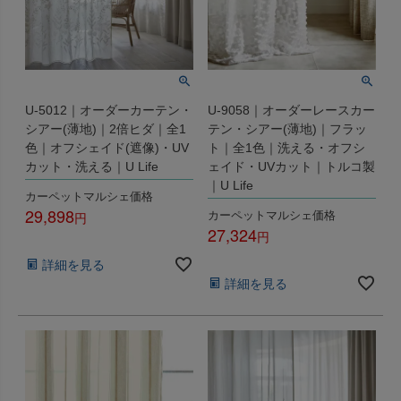
U-5012｜オーダーカーテン・
U-9058｜オーダーレースカー
シアー(薄地)｜2倍ヒダ｜全1
テン・シアー(薄地)｜フラッ
色｜オフシェイド(遮像)・UV
ト｜全1色｜洗える・オフシ
カット・洗える｜U Life
ェイド・UVカット｜トルコ製
｜U Life
カーペットマルシェ価格
29,898
カーペットマルシェ価格
27,324
税込
税込
詳細を見る
詳細を見る