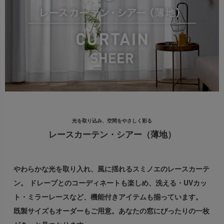
出荷センターも休業となりますため、休業期間中のご注文
なお、今後の被害状況や交通規制などにより、対象地域や
商品の出荷は
以降となります。
2026年8月18日(火)
サービスへの影響が変更となる場合がございます。
→
オーダー商品など、詳しくはこちらから
お客さまにはご不便をおかけいたしますが、何卒ご理解賜
りますようお願い申し上げます。
詳しくはこちら
光を取り込み、空間をやさしく彩る
レースカーテン・シアー（薄地）
やわらかな光を取り入れ、風に揺れるスミノエのレースカーテ
ン。
ドレープとのコーディネートも楽しめ、洗える・UVカッ
ト・ミラーレースなど、機能付きアイテムも揃っています。
既製サイズもオーダーもご用意。あなたの窓にぴったりの一枚