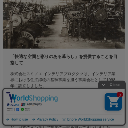
「快適な空間と彩りのある暮らし」を提供することを目
指して
株式会社スミノエ インテリアプロダクツは、インテリア業
界における住江織物の基幹事業を担う事業会社として1998
年に設立しました。
SUMINOEグループは1883年に創業したインテリアのパイ
オニアメーカーです。
創業140年を超える歴史のなかで、人々に「快適な空間と彩
りのある暮らし」を提供することを目指し、国産初となる
タフテッドカーペットやタイルカーペットを製造するな
ど、日本のインテリア業界の一端を担ってまいりました。