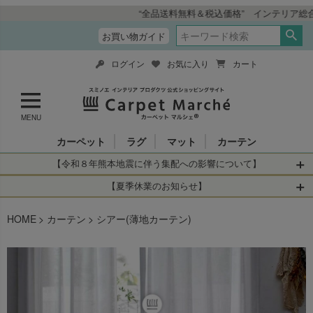
“全品送料無料＆税込価格” インテリア総合メーカー スミノエ インテリア 
お買い物ガイド
ログイン
お気に入り
カート
MENU
カーペット
ラグ
マット
カーテン
【令和８年熊本地震に伴う集配への影響について】
令和8年熊本地震により、お亡くなりになられた方々に深く
【夏季休業のお知らせ】
哀悼の意を表しますとともに、被災された皆さまに心より
休業日：2026年8月11日(火)～2026年8月16日(日)
HOME
お見舞い申し上げます。 この地震の影響により、現在、一
カーテン
シアー(薄地カーテン)
当店は
までの期間
は2026年8月11日(火)～2026年8月16日(日)
部地域を発着するお荷物のお届けに遅れが生じておりま
を休業とさせて頂きます。
す。
休業中のご注文に関しては自動返信メールは届きますが、
当店からの注文確認メールの送信、当店へのお問い合わせ
【お荷物のお届けに遅れが生じている地域】
へのご返答ができかねます。 休業明けから順次送信させて
・全国から九州あてのお荷物
いただきますのでよろしくお願いいたします。
・九州から全国あてのお荷物