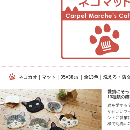
ネコカオ｜マット｜35×38㎝ ｜全13色｜洗える・
愛猫にそっ
13種類の
猫を愛する
かわいいマ
ントに愛猫
機で丸洗い