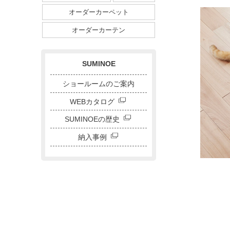
ダイニングサイズ
オーダーカーペット
ストライプ・ボーダー
チェック
ドット
サークル
オーダーカーテン
キャラクター
刺繍カーテン
SUMINOE
ショールームのご案内
WEBカタログ
SUMINOEの歴史
納入事例