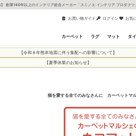
】 創業140年以上のインテリア総合メーカー「スミノエ インテリア プロダク
お買い物ガイド
ログイン
お気
カーペット
ラグ
マット
タ
【令和８年熊本地震に伴う集配への影響について】
により、お亡くなりになられた方々に深く哀悼の意を表しますとともに、
【夏季休業のお知らせ】
申し上げます。 この地震の影響により、現在、一部地域を発着するお荷
休業日：2026年8月11日(火)～2026年8月16日(日)
までの期間を休業とさせて頂きます。
1日(火)～2026年8月16日(日)
関しては自動返信メールは届きますが、当店からの注文確認メールの送
に遅れが生じている地域】
ができかねます。 休業明けから順次送信させていただきますのでよろし
てのお荷物
猫を愛する全てのみなさんに カーペットマ
てのお荷物
業となりますため、休業期間中のご注文商品の出荷は
2026年8月18日(火)
状況や交通規制などにより、対象地域やサービスへの影響が変更となる
ど、詳しくはこちらから
便をおかけいたしますが、何卒ご理解賜りますようお願い申し上げます