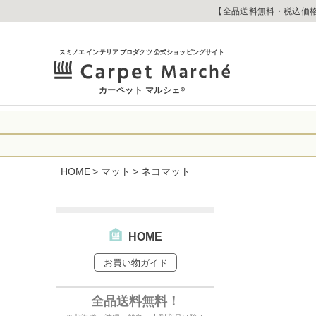
【全品送料無料・税込価格
スミノエ インテリア プロダクツ 公式ショッピングサイト
カーペット マルシェ
®
令和8年熊本地震
に心よりお見舞い
HOME
マット
ネコマット
生じております。
当店は
は2026年8月1
休業中のご注文に
【お荷物のお届け
合わせへのご返答
・全国から九州あ
す。
・九州から全国あ
HOME
出荷センターも休
お買い物ガイド
なお、今後の被害
→
オーダー商品な
お客さまにはご不
詳しくはこちら
全品送料無料！