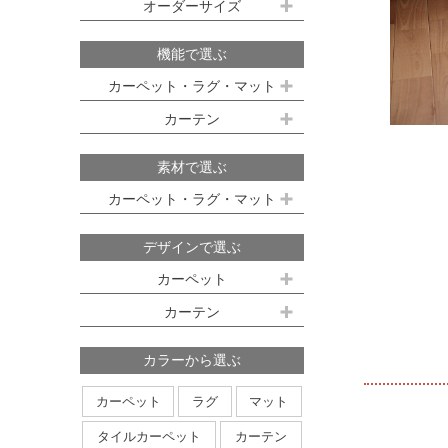
既製サイズ ドレープ(厚地)
オーダーサイズ
デスクマット
約160ｘ230cm(約2畳)
江戸間 6畳(261x352cm)
オーダーカーペット
100ｘ135cm
約200ｘ250cm(約3畳)
江戸間 8畳(352x352cm)
機能で選ぶ
オーダーキッチンマット
100ｘ178cm
約200ｘ300cm(約3.5畳)
江戸間 10畳(352x440cm)
カーペット・ラグ・マット
オーダーカーテン
本間サイズ(3畳～8畳)
100ｘ200cm
約250ｘ250cm
カーテン
防ダニ
防炎
防音
消臭
既製サイズ シアー(薄地)
ハイグレードオーダーカーテン
約250ｘ300cm
本間 3畳(191x286cm)
すべり止め
遊び毛防止
洗える
遮光
防炎
素材で選ぶ
オーダーカーペットの測り方
約250ｘ350cm
100ｘ133cm
洗える
軽量
はっ水
本間 4.5畳(286x286cm)
ミラーレース
遮熱
カーペット・ラグ・マット
オーダーカーテンの測り方
約300ｘ300cm
アレルブロック
制電
100ｘ176cm
UVカット
オフシェイド
本間 6畳(286x382cm)
ナイロン
ウール
デザインで選ぶ
日本製
アレルブロック
約300ｘ350cm
100ｘ198cm
本間 8畳(382x382cm)
ポリエステル
アクリル
カーペット
ホットカーペット・床暖房対応
形態安定加工
形状記憶加工
約350ｘ350cm
その他のサイズ
ポリプロピレン
綿
その他
カーテン
日本製
無地系
柄物
約350ｘ400cm
廊下敷き
ストライプ＆ボーダー
円形
北欧デザイン
約350ｘ450cm
カラーから選ぶ
ナチュラルデザイン
約350ｘ500cm
カーペット
ラグ
マット
無地・無地調
抽象柄
花柄
円形サイズ
タイルカーペット
カーテン
植物柄
鳥・動物