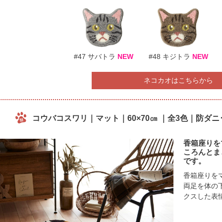
#47 サバトラ
NEW
#48 キジトラ
NEW
ネコカオはこちらから
コウバコスワリ｜マット｜60×70㎝ ｜全3色｜防ダ
香箱座りを
ころんとま
です。
香箱座りを
両足を体の
クスした表