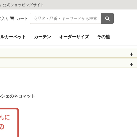
ツ」公式ショッピングサイト
商品を検索
に入り
カート
イルカーペット
カーテン
オーダーサイズ
その他
被災された皆さま
物のお届けに遅れが
信、当店へのお問い
くお願いいたしま
ルシェのネコマット
以降となります。
場合がございます。
。