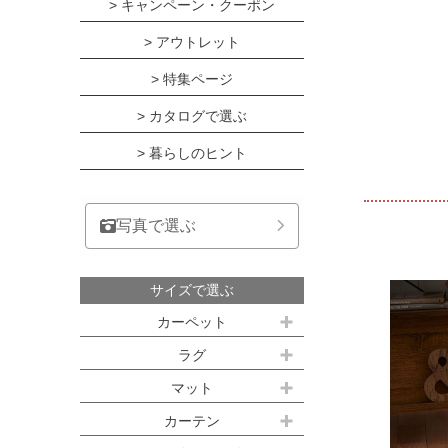
> キャンペーン・クーポン
> アウトレット
> 特集ページ
> カタログで選ぶ
> 暮らしのヒント
写真で選ぶ
サイズで選ぶ
カーペット
江戸間サイズ(3畳～10畳)
ラグ
約100ｘ140cm
マット
江戸間 3畳(176x261cm)
キッチンマット
カーテン
約140ｘ200cm(約1.5畳)
江戸間 4.5畳(261x261cm)