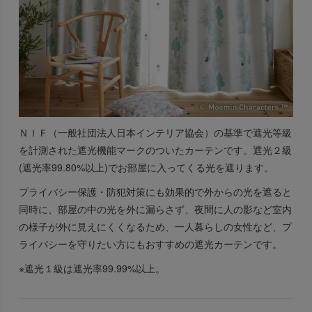
ＮＩＦ（一般社団法人日本インテリア協会）の基準で遮光等級
を計測された遮光機能マークのついたカーテンです。遮光２級
(遮光率99.80%以上)でお部屋に入ってくる光を遮ります。
プライバシー保護・防犯対策にも効果的で外からの光を遮ると
同時に、部屋の中の光を外に漏らさず、夜間に人の影など室内
の様子が外に見えにくくなるため、一人暮らしの女性など、プ
ライバシーを守りたい方にもおすすめの遮光カーテンです。
※遮光１級は遮光率99.99%以上。