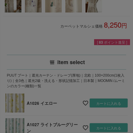
8,250
カーペットマルシェ価格
税込
[
83
ポイント進呈 ]
item select
PUUT プート｜遮光カーテン・ドレープ(厚地)｜北欧｜100×200cm(1枚入
り)｜全3色｜遮光2級・洗える・形状記憶加工｜日本製｜MOOMIN /ムーミ
ンのカラー(種類)一覧
A1026 イエロー
カートに入れる
A1027 ライトブルーグリー
カートに入れる
ン