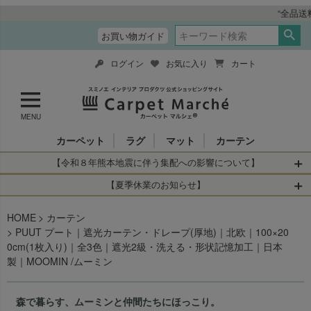
“全品送料無料＆税込価格” インテリア総
お買い物ガイド
ログイン
お気に入り
カート
MENU
カーペット
ラグ
マット
カーテン
【令和８年熊本地震に伴う集配への影響について】
令和8年熊本地震により、お亡くなりになられた方々に深く
【夏季休業のお知らせ】
哀悼の意を表しますとともに、被災された皆さまに心より
休業日：2026年8月11日(火)～2026年8月16日(日)
HOME
お見舞い申し上げます。 この地震の影響により、現在、一
カーテン
当店は
までの期間
は2026年8月11日(火)～2026年8月16日(日)
PUUT プート｜遮光カーテン・ドレープ(厚地)｜北欧｜100×20
部地域を発着するお荷物のお届けに遅れが生じておりま
を休業とさせて頂きます。
0cm(1枚入り)｜全3色｜遮光2級・洗える・形状記憶加工｜日本
す。
休業中のご注文に関しては自動返信メールは届きますが、
製｜MOOMIN /ムーミン
当店からの注文確認メールの送信、当店へのお問い合わせ
【お荷物のお届けに遅れが生じている地域】
へのご返答ができかねます。 休業明けから順次送信させて
・全国から九州あてのお荷物
いただきますのでよろしくお願いいたします。
森で暮らす、ムーミンと仲間たちにほっこり。
・九州から全国あてのお荷物