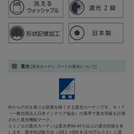
遮光
[遮光カーテン プートの遮光について]
外からの光を遮りお部屋を暗くする遮光カーテンです。ＮＩＦ
（一般社団法人日本インテリア協会）の基準で遮光等級を計測
された遮光機能マーク。
スミノエの遮光カーテンは遮光率99.40％以上の遮光性能を有
します。遮光性試験方法（JIS L 1055 A 法10万ルクス）に基