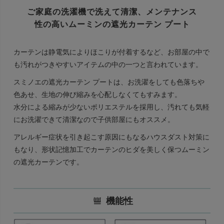
ご家庭の洗濯機で洗えて清潔、
メンテナンス
性の高いムーミンの遮光カーテン プート
カーテンは静電気によりほこりが付着するなど、お部屋の中で
も汚れがつきやすいアイテムの中の一つと言われています。
スミノエの遮光カーテン プートは、お洗濯をしても色落ちや
色あせ、生地の伸び縮みを心配しなくてもすみます。
水分による縮みが少ないポリエステルを採用し、汚れても気軽
にお洗濯できて清潔なので子供部屋にもオススメ。
アレルギー症状を引き起こす原因にもなるハウスダスト対策に
もなり、形状記憶加工でカーテンのヒダを美しく保つムーミン
の遮光カーテンです。
機能性