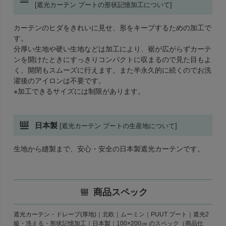
[遮光カーテン プートの形状記憶加工について]
カーテンのヒダをきれいに見せ、形をキープするための加工で
す。
分厚い生地や硬い生地などは加工により、裾が広がらずカーテ
ンを開けたときにすっきりコンパクトに収まるので見た目もよ
く、開閉もスムーズに行えます。また半永久的に続くのでお洗
濯後のアイロンは不要です。
※加工できるサイズには制限があります。
日本製
[遮光カーテン プートの生産地について]
生地から縫製まで、安心・安全の日本製遮光カーテンです。
商品スペック
遮光カーテン・ドレープ(厚地)｜北欧｜ムーミン｜PUUT プート｜遮光2
級・洗える・形状記憶加工｜日本製｜100×200㎝ のスペック（商品仕