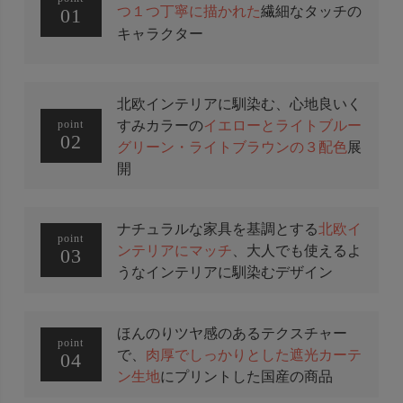
つ１つ丁寧に描かれた
繊細なタッチの
01
キャラクター
北欧インテリアに馴染む、心地良いく
すみカラーの
イエローとライトブルー
point
02
グリーン・ライトブラウンの３配色
展
開
ナチュラルな家具を基調とする
北欧イ
point
ンテリアにマッチ
、大人でも使えるよ
03
うなインテリアに馴染むデザイン
ほんのりツヤ感のあるテクスチャー
point
で、
肉厚でしっかりとした遮光カーテ
04
ン生地
にプリントした国産の商品