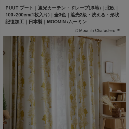
出荷センターも休業となりますため、休業期間中のご注文
PUUT プート｜遮光カーテン・ドレープ(厚地)｜北欧｜
なお、今後の被害状況や交通規制などにより、対象地域や
商品の出荷は
以降となります。
100×200cm(1枚入り)｜全3色｜遮光2級・洗える・形状
2026年8月18日(火)
サービスへの影響が変更となる場合がございます。
→
オーダー商品など、詳しくはこちらから
記憶加工｜日本製｜MOOMIN /ムーミン
お客さまにはご不便をおかけいたしますが、何卒ご理解賜
りますようお願い申し上げます。
© Moomin Characters ™
詳しくはこちら