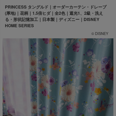
出荷センターも休業となりますため、休業期間中のご注文
PRINCESS タングルド｜オーダーカーテン・ドレープ
なお、今後の被害状況や交通規制などにより、対象地域や
商品の出荷は
以降となります。
(厚地)｜花柄｜1.5倍ヒダ｜全2色｜遮光1、2級・洗え
2026年8月18日(火)
サービスへの影響が変更となる場合がございます。
→
オーダー商品など、詳しくはこちらから
る・形状記憶加工｜日本製｜ディズニー｜DISNEY
お客さまにはご不便をおかけいたしますが、何卒ご理解賜
HOME SERIES
りますようお願い申し上げます。
詳しくはこちら
© DISNEY