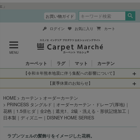
“全品送料無料＆税込価格
お買い物ガイド
ログイン
お気に入り
カート
MENU
カーペット
ラグ
マット
カーテン
【令和８年熊本地震に伴う集配への影響について】
令和8年熊本地震により、お亡くなりになられた方々に深く
【夏季休業のお知らせ】
哀悼の意を表しますとともに、被災された皆さまに心より
休業日：2026年8月11日(火)～2026年8月16日(日)
HOME
お見舞い申し上げます。 この地震の影響により、現在、一
カーテン
オーダーカーテン
当店は
までの期間
は2026年8月11日(火)～2026年8月16日(日)
PRINCESS タングルド｜オーダーカーテン・ドレープ(厚地)｜
部地域を発着するお荷物のお届けに遅れが生じておりま
を休業とさせて頂きます。
花柄｜1.5倍ヒダ｜全2色｜遮光1、2級・洗える・形状記憶加工｜
す。
休業中のご注文に関しては自動返信メールは届きますが、
日本製｜ディズニー｜DISNEY HOME SERIES
当店からの注文確認メールの送信、当店へのお問い合わせ
【お荷物のお届けに遅れが生じている地域】
へのご返答ができかねます。 休業明けから順次送信させて
・全国から九州あてのお荷物
いただきますのでよろしくお願いいたします。
ラプンツェルの髪飾りをイメージした花柄。
・九州から全国あてのお荷物