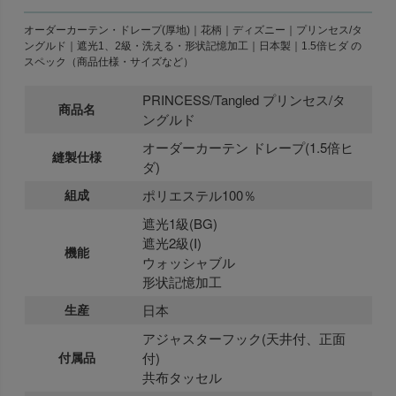
オーダーカーテン・ドレープ(厚地)｜花柄｜ディズニー｜プリンセス/タ
ングルド｜遮光1、2級・洗える・形状記憶加工｜日本製｜1.5倍ヒダ の
スペック（商品仕様・サイズなど）
PRINCESS/Tangled プリンセス/タ
商品名
ングルド
オーダーカーテン ドレープ(1.5倍ヒ
縫製仕様
ダ)
組成
ポリエステル100％
遮光1級(BG)
遮光2級(I)
機能
ウォッシャブル
形状記憶加工
生産
日本
アジャスターフック(天井付、正面
付属品
付)
共布タッセル