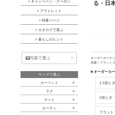
> キャンペーン・クーポン
る・日本
> アウトレット
> 特集ページ
> カタログで選ぶ
> 暮らしのヒント
写真で選ぶ
オーダーカーテン
本製｜フラット 
■ オーダーカー
サイズで選ぶ
カーペット
1.5倍ヒ
江戸間サイズ(3畳～10畳)
ラグ
2倍ヒダ
約100ｘ140cm
マット
江戸間 3畳(176x261cm)
キッチンマット
カーテン
約140ｘ200cm(約1.5畳)
江戸間 4.5畳(261x261cm)
フラット