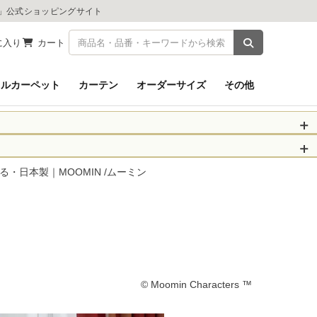
ツ」公式ショッピングサイト
商品を検索
に入り
カート
イルカーペット
カーテン
オーダーサイズ
その他
被災された皆さま
物のお届けに遅れが
・日本製｜MOOMIN /ムーミン
信、当店へのお問い
くお願いいたしま
以降となります。
場合がございます。
。
© Moomin Characters ™