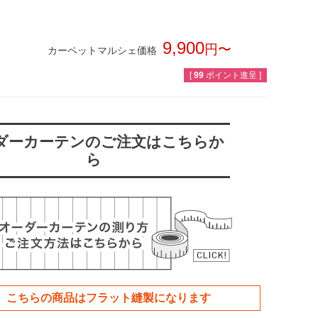
9,900
カーペットマルシェ価格
税込
[
99
ポイント進呈 ]
ダーカーテンのご注文はこちらか
ら
こちらの商品は
フラット
縫製になります