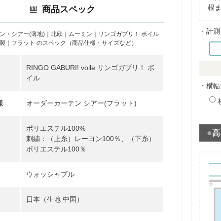
根
商品スペック
・計測
ン・シアー(薄地)｜北欧｜ムーミン｜リンゴガブリ！ ボイル
製｜フラット のスペック（商品仕様・サイズなど）
RINGO GABURI! voile リンゴガブリ！ ボ
イル
・横幅
様
オーダーカーテン シアー(フラット)
ポリエステル100%
高
刺繍：（上糸）レーヨン100％、（下糸）
ポリエステル100％
ウォッシャブル
日本（生地 中国）