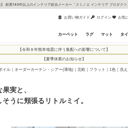
】 創業140年以上のインテリア総合メーカー「スミノエ インテリア プロダク
お買い物ガイド
ログイン
お気
カーペット
ラグ
マット
タ
【令和８年熊本地震に伴う集配への影響について】
により、お亡くなりになられた方々に深く哀悼の意を表しますとともに、
【夏季休業のお知らせ】
申し上げます。 この地震の影響により、現在、一部地域を発着するお荷
休業日：2026年8月11日(火)～2026年8月16日(日)
ボイル｜オーダーカーテン・シアー(薄地)｜北欧｜フラット｜1色｜洗える
までの期間を休業とさせて頂きます。
1日(火)～2026年8月16日(日)
関しては自動返信メールは届きますが、当店からの注文確認メールの送
に遅れが生じている地域】
ができかねます。 休業明けから順次送信させていただきますのでよろし
な果実と、
てのお荷物
てのお荷物
しそうに頬張るリトルミイ。
業となりますため、休業期間中のご注文商品の出荷は
2026年8月18日(火)
状況や交通規制などにより、対象地域やサービスへの影響が変更となる
ど、詳しくはこちらから
便をおかけいたしますが、何卒ご理解賜りますようお願い申し上げます