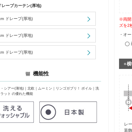
ドレープカーテン(厚地)
5cm ドレープ(厚地)
※両開
ズを2
・オー
8cm ドレープ(厚地)
0cm ドレープ(厚地)
横
機能性
・シアー(薄地)｜北欧｜ムーミン｜リンゴガブリ！ ボイル｜洗
ラット の優れた機能
レ
装