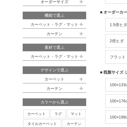
既製サイズ ドレープ(厚地)
オーダーサイズ
デスクマット
約160ｘ230cm(約2畳)
江戸間 6畳(261x352cm)
オーダーカーペット
■ オーダーカー
100ｘ135cm
約200ｘ250cm(約3畳)
江戸間 8畳(352x352cm)
機能で選ぶ
オーダーキッチンマット
100ｘ178cm
約200ｘ300cm(約3.5畳)
江戸間 10畳(352x440cm)
カーペット・ラグ・マット
1.5倍ヒ
オーダーカーテン
本間サイズ(3畳～8畳)
100ｘ200cm
約250ｘ250cm
カーテン
防ダニ
防炎
防音
消臭
既製サイズ シアー(薄地)
ハイグレードオーダーカーテン
2倍ヒダ
約250ｘ300cm
本間 3畳(191x286cm)
すべり止め
遊び毛防止
洗える
遮光
防炎
素材で選ぶ
オーダーカーペットの測り方
約250ｘ350cm
100ｘ133cm
洗える
軽量
はっ水
本間 4.5畳(286x286cm)
ミラーレース
遮熱
カーペット・ラグ・マット
フラット
オーダーカーテンの測り方
約300ｘ300cm
アレルブロック
制電
100ｘ176cm
UVカット
オフシェイド
本間 6畳(286x382cm)
ナイロン
ウール
デザインで選ぶ
日本製
アレルブロック
約300ｘ350cm
100ｘ198cm
■ 既製サイズ 
本間 8畳(382x382cm)
ポリエステル
アクリル
カーペット
ホットカーペット・床暖房対応
形態安定加工
形状記憶加工
約350ｘ350cm
その他のサイズ
100×13
ポリプロピレン
綿
その他
カーテン
日本製
無地系
柄物
約350ｘ400cm
廊下敷き
ストライプ＆ボーダー
円形
北欧デザイン
約350ｘ450cm
100×17
カラーから選ぶ
ナチュラルデザイン
約350ｘ500cm
カーペット
ラグ
マット
100×19
無地・無地調
抽象柄
花柄
円形サイズ
タイルカーペット
カーテン
植物柄
鳥・動物