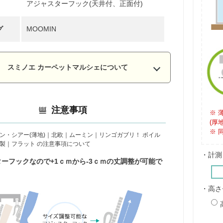
アジャスターフック(天井付、正面付)
グ
MOOMIN
スミノエ カーペットマルシェについて
注意事項
※ 
(厚
※ 
ン・シアー(薄地)｜北欧｜ムーミン｜リンゴガブリ！ ボイル
製｜フラット の注意事項について
・計測
ターフックなので+1ｃｍから-3ｃｍの丈調整が可能で
・高さ