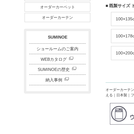
ダイニングサイズ
■ 既製サイズ 
オーダーカーペット
ストライプ・ボーダー
チェック
ドット
サークル
オーダーカーテン
100×13
キャラクター
刺繍カーテン
100×17
SUMINOE
ショールームのご案内
100×20
WEBカタログ
SUMINOEの歴史
納入事例
オーダーカーテン
える｜日本製｜フ