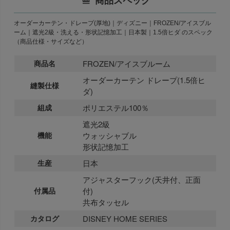
オーダーカーテン・ドレープ(厚地)｜ディズニー｜FROZEN/アイスブル
ーム｜遮光2級・洗える・形状記憶加工｜日本製｜1.5倍ヒダ のスペック
（商品仕様・サイズなど）
商品名
FROZEN/アイスブルーム
オーダーカーテン ドレープ(1.5倍ヒ
縫製仕様
ダ)
組成
ポリエステル100％
遮光2級
機能
ウォッシャブル
形状記憶加工
生産
日本
アジャスターフック(天井付、正面
付属品
付)
共布タッセル
カタログ
DISNEY HOME SERIES