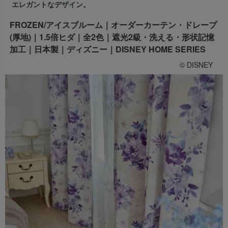
エレガントなデザイン。
出荷センターも休業となりますため、休業期間中のご注文
なお、今後の被害状況や交通規制などにより、対象地域や
商品の出荷は
以降となります。
FROZEN/アイスブルーム｜オーダーカーテン・ドレープ
2026年8月18日(火)
サービスへの影響が変更となる場合がございます。
→
オーダー商品など、詳しくはこちらから
(厚地)｜1.5倍ヒダ｜全2色｜遮光2級・洗える・形状記憶
お客さまにはご不便をおかけいたしますが、何卒ご理解賜
加工｜日本製｜ディズニー｜DISNEY HOME SERIES
りますようお願い申し上げます。
詳しくはこちら
© DISNEY