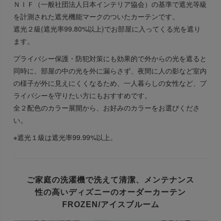
ＮＩＦ（一般社団法人日本インテリア協会）の基準で遮光等級
を計測された遮光機能マークのついたカーテンです。
遮光２級(遮光率99.80%以上)でお部屋に入ってくる光を遮り
ます。
プライバシー保護・防犯対策にも効果的で外からの光を遮ると
同時に、部屋の中の光を外に漏らさず、夜間に人の影など室内
の様子が外に見えにくくなるため、一人暮らしの女性など、プ
ライバシーを守りたい方にもおすすめです。
全２配色のカラー展開から、お好みのカラーをお選びくださ
い。
※遮光１級は遮光率99.99%以上。
ご家庭の洗濯機で洗えて清潔、
メンテナンス
性の高いディズニーのオーダーカーテン
FROZEN/アイスブルーム