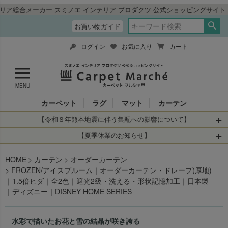
インテリア プロダクツ 公式ショッピングサイト「カーペットマルシェ」
お買い物ガイド
ログイン
お気に入り
カート
MENU
カーペット
ラグ
マット
カーテン
【令和８年熊本地震に伴う集配への影響について】
令和8年熊本地震により、お亡くなりになられた方々に深く
【夏季休業のお知らせ】
哀悼の意を表しますとともに、被災された皆さまに心より
休業日：2026年8月11日(火)～2026年8月16日(日)
HOME
お見舞い申し上げます。 この地震の影響により、現在、一
カーテン
オーダーカーテン
当店は
までの期間
は2026年8月11日(火)～2026年8月16日(日)
FROZEN/アイスブルーム｜オーダーカーテン・ドレープ(厚地)
部地域を発着するお荷物のお届けに遅れが生じておりま
を休業とさせて頂きます。
｜1.5倍ヒダ｜全2色｜遮光2級・洗える・形状記憶加工｜日本製
す。
休業中のご注文に関しては自動返信メールは届きますが、
｜ディズニー｜DISNEY HOME SERIES
当店からの注文確認メールの送信、当店へのお問い合わせ
【お荷物のお届けに遅れが生じている地域】
へのご返答ができかねます。 休業明けから順次送信させて
・全国から九州あてのお荷物
いただきますのでよろしくお願いいたします。
水彩で描いたお花と雪の結晶が咲き誇る
・九州から全国あてのお荷物