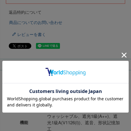
返品特約について
商品についてのお問い合わせ
レビューを書く
商品スペック
商品名
NOCHE ノーチェ
縫製仕様
オーダーカーテン ドレープ(2倍ヒダ)
ポリエステル100％(アクリルコーテ
組成
ィング加工)
ウォッシャブル、遮光1級(A++)、遮
機能
光1級A(V1126(I))、遮音、形状記憶加
工