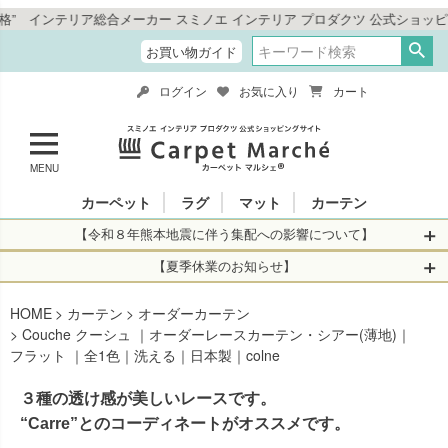
総合メーカー スミノエ インテリア プロダクツ 公式ショッピングサイト「カ
お買い物ガイド
ログイン
お気に入り
カート
MENU
カーペット
ラグ
マット
カーテン
【令和８年熊本地震に伴う集配への影響について】
令和8年熊本地震により、お亡くなりになられた方々に深く
【夏季休業のお知らせ】
哀悼の意を表しますとともに、被災された皆さまに心より
休業日：2026年8月11日(火)～2026年8月16日(日)
HOME
お見舞い申し上げます。 この地震の影響により、現在、一
カーテン
オーダーカーテン
当店は
までの期間
は2026年8月11日(火)～2026年8月16日(日)
Couche クーシュ ｜オーダーレースカーテン・シアー(薄地)｜
部地域を発着するお荷物のお届けに遅れが生じておりま
を休業とさせて頂きます。
フラット ｜全1色｜洗える｜日本製｜colne
す。
休業中のご注文に関しては自動返信メールは届きますが、
当店からの注文確認メールの送信、当店へのお問い合わせ
【お荷物のお届けに遅れが生じている地域】
３種の透け感が美しいレースです。
へのご返答ができかねます。 休業明けから順次送信させて
・全国から九州あてのお荷物
“Carre”とのコーディネートがオススメです。
いただきますのでよろしくお願いいたします。
・九州から全国あてのお荷物