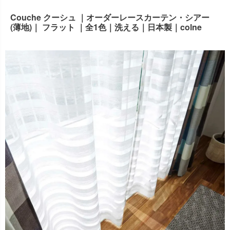
出荷センターも休業となりますため、休業期間中のご注文
Couche クーシュ ｜オーダーレースカーテン・シアー
なお、今後の被害状況や交通規制などにより、対象地域や
商品の出荷は
以降となります。
2026年8月18日(火)
(薄地)｜ フラット ｜全1色｜洗える｜日本製｜colne
サービスへの影響が変更となる場合がございます。
→
オーダー商品など、詳しくはこちらから
お客さまにはご不便をおかけいたしますが、何卒ご理解賜
りますようお願い申し上げます。
詳しくはこちら