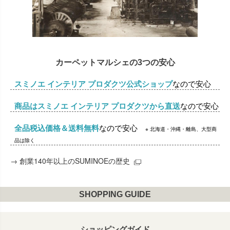
カーペットマルシェの3つの安心
スミノエ インテリア プロダクツ公式ショップ
なので安心
商品はスミノエ インテリア プロダクツから直送
なので安心
全品税込価格＆送料無料
なので安心
※ 北海道・沖縄・離島、大型商
品は除く
→
創業140年以上のSUMINOEの歴史
SHOPPING GUIDE
ショッピングガイド