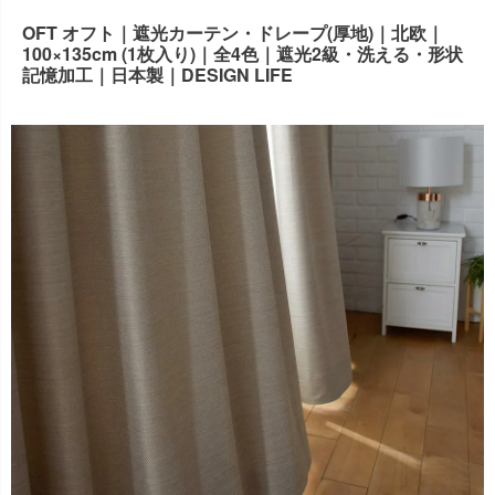
出荷センターも休業となりますため、休業期間中のご注文
OFT オフト｜遮光カーテン・ドレープ(厚地)｜北欧｜
なお、今後の被害状況や交通規制などにより、対象地域や
商品の出荷は
以降となります。
100×135cm (1枚入り)｜全4色｜遮光2級・洗える・形状
2026年8月18日(火)
サービスへの影響が変更となる場合がございます。
記憶加工｜日本製｜DESIGN LIFE
→
オーダー商品など、詳しくはこちらから
お客さまにはご不便をおかけいたしますが、何卒ご理解賜
りますようお願い申し上げます。
詳しくはこちら