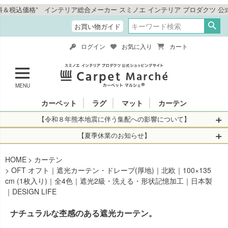
インテリア総合メーカー スミノエ インテリア プロダクツ 公式ショッピング
お買い物ガイド
ログイン
お気に入り
カート
MENU
カーペット
ラグ
マット
カーテン
【令和８年熊本地震に伴う集配への影響について】
令和8年熊本地震により、お亡くなりになられた方々に深く
【夏季休業のお知らせ】
哀悼の意を表しますとともに、被災された皆さまに心より
休業日：2026年8月11日(火)～2026年8月16日(日)
HOME
お見舞い申し上げます。 この地震の影響により、現在、一
カーテン
当店は
までの期間
は2026年8月11日(火)～2026年8月16日(日)
OFT オフト｜遮光カーテン・ドレープ(厚地)｜北欧｜100×135
部地域を発着するお荷物のお届けに遅れが生じておりま
を休業とさせて頂きます。
cm (1枚入り)｜全4色｜遮光2級・洗える・形状記憶加工｜日本製
す。
休業中のご注文に関しては自動返信メールは届きますが、
｜DESIGN LIFE
当店からの注文確認メールの送信、当店へのお問い合わせ
【お荷物のお届けに遅れが生じている地域】
へのご返答ができかねます。 休業明けから順次送信させて
ナチュラルな杢感のある遮光カーテン。
・全国から九州あてのお荷物
いただきますのでよろしくお願いいたします。
・九州から全国あてのお荷物