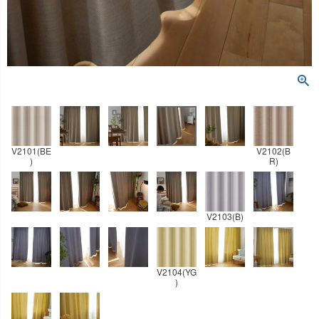
V2101(BE
V2102(B
)
R)
V2103(B)
V2104(YG
)