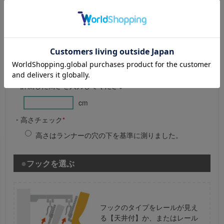
ら【掃出し窓】の場合は
床（-1～2cm）
まで、【腰窓】の場合は
窓枠（＋
までの高さを測って下さい。
15cm）
※ 薄地カーテンは、さらに-1cmした高さを測ってください。
(厚地カーテンと2重に吊る場合)
・計測した高さを入力してください
*
cm
・高さチェック
*
高さはランナーの穴の下を基準に測りました。
フックを選ぶ
フックのタイプをレールが見え
る【天井付】か、またはレール