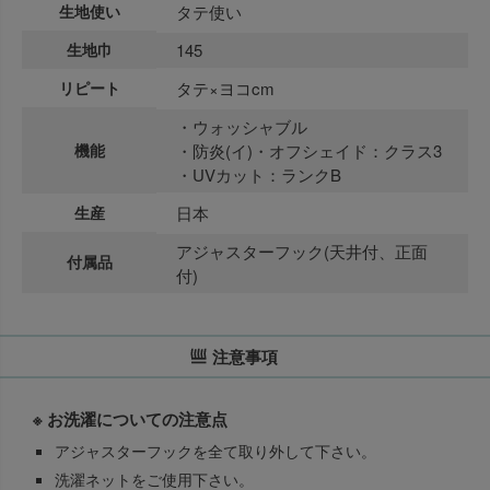
生地使い
タテ使い
生地巾
145
リピート
タテ×ヨコcm
・ウォッシャブル
機能
・防炎(イ)・オフシェイド：クラス3
・UVカット：ランクB
生産
日本
アジャスターフック(天井付、正面
付属品
付)
注意事項
※ お洗濯についての注意点
アジャスターフックを全て取り外して下さい。
洗濯ネットをご使用下さい。