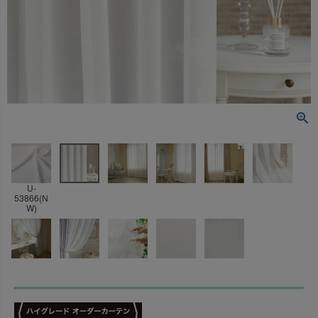
U-
53866(N
W)