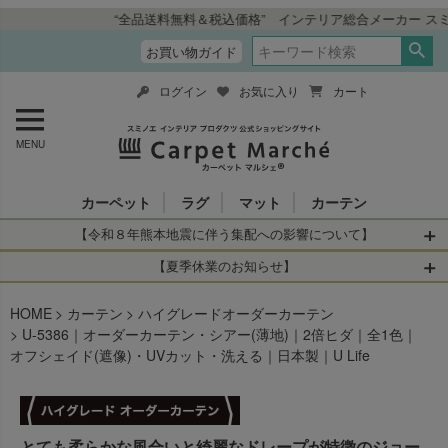
“全品送料無料＆税込価格” インテリア総合メーカー スミノエ インテリア
お買い物ガイド
ログイン
お気に入り
カート
MENU
カーペット
ラグ
マット
カーテン
【令和８年熊本地震に伴う集配への影響について】
令和8年熊本地震により、お亡くなりになられた方々に深く
【夏季休業のお知らせ】
哀悼の意を表しますとともに、被災された皆さまに心より
休業日：2026年8月11日(火)～2026年8月16日(日)
HOME
お見舞い申し上げます。 この地震の影響により、現在、一
カーテン
ハイグレードオーダーカーテン
当店は
までの期間
は2026年8月11日(火)～2026年8月16日(日)
U-5386｜オーダーカーテン・シアー(薄地)｜2倍ヒダ｜全1色｜
部地域を発着するお荷物のお届けに遅れが生じておりま
を休業とさせて頂きます。
オフシェイド(遮像)・UVカット・洗える｜日本製｜U Life
す。
休業中のご注文に関しては自動返信メールは届きますが、
当店からの注文確認メールの送信、当店へのお問い合わせ
【お荷物のお届けに遅れが生じている地域】
へのご返答ができかねます。 休業明けから順次送信させて
・全国から九州あてのお荷物
いただきますのでよろしくお願いいたします。
・九州から全国あてのお荷物
とても柔らかな風合いと綺麗なドレープが特徴のジョー