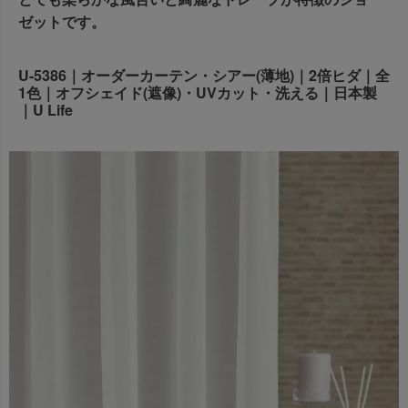
出荷センターも休業となりますため、休業期間中のご注文
ゼットです。
なお、今後の被害状況や交通規制などにより、対象地域や
商品の出荷は
以降となります。
2026年8月18日(火)
サービスへの影響が変更となる場合がございます。
→
オーダー商品など、詳しくはこちらから
お客さまにはご不便をおかけいたしますが、何卒ご理解賜
U-5386｜オーダーカーテン・シアー(薄地)｜2倍ヒダ｜全
1色｜オフシェイド(遮像)・UVカット・洗える｜日本製
りますようお願い申し上げます。
｜U Life
詳しくはこちら