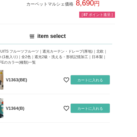
8,690
カーペットマルシェ価格
税込
[
87
ポイント進呈 ]
item select
 FRUITS フルーツフルーツ｜遮光カーテン・ドレープ(厚地)｜北欧｜
5cm (1枚入り)｜全2色｜遮光2級・洗える・形状記憶加工｜日本製｜
LIFEのカラー(種類)一覧
V1363(BE)
カートに入れる
V1364(B)
カートに入れる