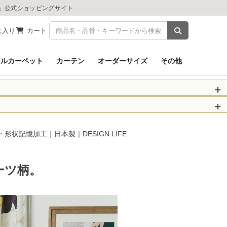
ツ」公式ショッピングサイト
商品を検索
に入り
カート
イルカーペット
カーテン
オーダーサイズ
その他
被災された皆さま
物のお届けに遅れが
・形状記憶加工｜日本製｜DESIGN LIFE
信、当店へのお問い
くお願いいたしま
ーツ柄。
以降となります。
場合がございます。
。