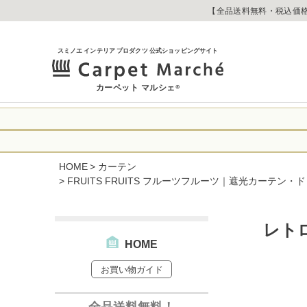
【全品送料無料・税込価格
スミノエ インテリア プロダクツ 公式ショッピングサイト
カーペット マルシェ
®
令和8年熊本地震
に心よりお見舞い
HOME
カーテン
生じております。
当店は
は2026年8月1
FRUITS FRUITS フルーツフルーツ｜遮光カーテン・ド
休業中のご注文に
【お荷物のお届け
合わせへのご返答
・全国から九州あ
す。
レト
・九州から全国あ
HOME
出荷センターも休
なお、今後の被害
→
オーダー商品な
お買い物ガイド
お客さまにはご不
詳しくはこちら
全品送料無料！