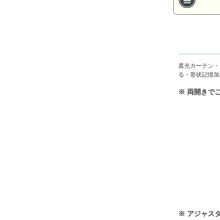
遮光カーテン・
る・形状記憶加工
※ 両開きで
※ アジャス