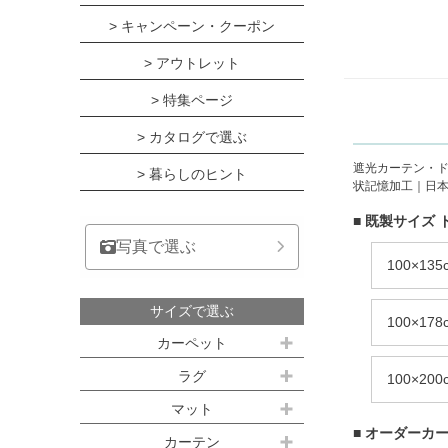
> キャンペーン・クーポン
> アウトレット
> 特集ページ
> カタログで選ぶ
遮光カーテン・ド
> 暮らしのヒント
状記憶加工｜日本製
■ 既製サイズ 
写真で選ぶ
100×13
サイズで選ぶ
100×17
カーペット
江戸間サイズ(3畳～10畳)
ラグ
100×20
約100ｘ140cm
マット
江戸間 3畳(176x261cm)
■ オーダーカー
キッチンマット
カーテン
約140ｘ200cm(約1.5畳)
江戸間 4.5畳(261x261cm)