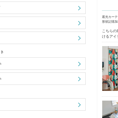
ダ
遮光カーテ
形状記憶加
こちらの
けるアイ
ット
m
m