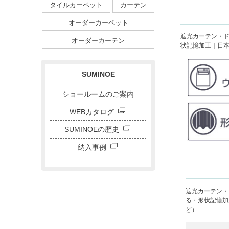
タイルカーペット
カーテン
植物柄
鳥・動物
ダイニングサイズ
オーダーカーペット
ストライプ・ボーダー
遮光カーテン・ド
チェック
ドット
サークル
オーダーカーテン
状記憶加工｜日本製
キャラクター
刺繍カーテン
SUMINOE
ショールームのご案内
WEBカタログ
SUMINOEの歴史
納入事例
遮光カーテン・
る・形状記憶加
ど）