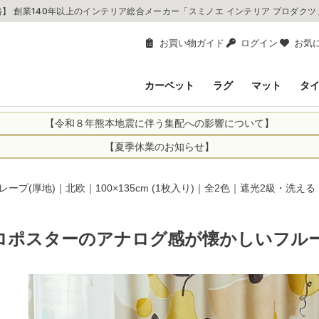
】 創業140年以上のインテリア総合メーカー「スミノエ インテリア プロダク
お買い物ガイド
ログイン
お気
カーペット
ラグ
マット
タ
【令和８年熊本地震に伴う集配への影響について】
により、お亡くなりになられた方々に深く哀悼の意を表しますとともに、
【夏季休業のお知らせ】
申し上げます。 この地震の影響により、現在、一部地域を発着するお荷
休業日：2026年8月11日(火)～2026年8月16日(日)
までの期間を休業とさせて頂きます。
1日(火)～2026年8月16日(日)
レープ(厚地)｜北欧｜100×135cm (1枚入り)｜全2色｜遮光2級・洗える
関しては自動返信メールは届きますが、当店からの注文確認メールの送
に遅れが生じている地域】
ができかねます。 休業明けから順次送信させていただきますのでよろし
てのお荷物
ロポスターのアナログ感が懐かしいフル
てのお荷物
業となりますため、休業期間中のご注文商品の出荷は
2026年8月18日(火)
状況や交通規制などにより、対象地域やサービスへの影響が変更となる
ど、詳しくはこちらから
便をおかけいたしますが、何卒ご理解賜りますようお願い申し上げます