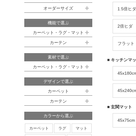
既製サイズ ドレープ(厚地)
オーダーサイズ
デスクマット
1.5倍ヒ
約160ｘ230cm(約2畳)
江戸間 6畳(261x352cm)
オーダーカーペット
100ｘ135cm
約200ｘ250cm(約3畳)
江戸間 8畳(352x352cm)
機能で選ぶ
2倍ヒダ
オーダーキッチンマット
100ｘ178cm
約200ｘ300cm(約3.5畳)
江戸間 10畳(352x440cm)
カーペット・ラグ・マット
オーダーカーテン
本間サイズ(3畳～8畳)
100ｘ200cm
約250ｘ250cm
カーテン
フラット
防ダニ
防炎
防音
消臭
既製サイズ シアー(薄地)
ハイグレードオーダーカーテン
約250ｘ300cm
本間 3畳(191x286cm)
すべり止め
遊び毛防止
洗える
遮光
防炎
素材で選ぶ
■ キッチンマ
オーダーカーペットの測り方
約250ｘ350cm
100ｘ133cm
洗える
軽量
はっ水
本間 4.5畳(286x286cm)
ミラーレース
遮熱
カーペット・ラグ・マット
オーダーカーテンの測り方
約300ｘ300cm
アレルブロック
制電
100ｘ176cm
45x180c
UVカット
オフシェイド
本間 6畳(286x382cm)
ナイロン
ウール
デザインで選ぶ
日本製
アレルブロック
約300ｘ350cm
100ｘ198cm
本間 8畳(382x382cm)
ポリエステル
アクリル
45x240c
カーペット
ホットカーペット・床暖房対応
形態安定加工
形状記憶加工
約350ｘ350cm
その他のサイズ
ポリプロピレン
綿
その他
カーテン
日本製
無地系
柄物
約350ｘ400cm
廊下敷き
■ 玄関マット
ストライプ＆ボーダー
円形
北欧デザイン
約350ｘ450cm
カラーから選ぶ
45x75cm
ナチュラルデザイン
約350ｘ500cm
カーペット
ラグ
マット
無地・無地調
抽象柄
花柄
円形サイズ