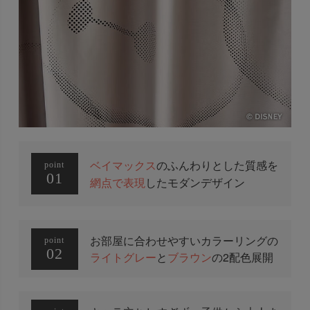
ベイマックス
のふんわりとした質感を
point
01
網点で表現
したモダンデザイン
お部屋に合わせやすいカラーリングの
point
02
ライトグレー
と
ブラウン
の2配色展開