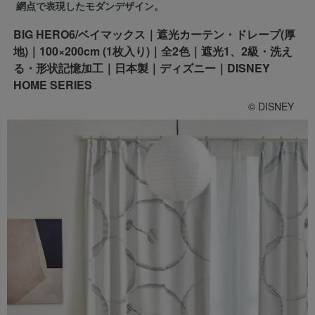
網点で表現したモダンデザイン。
出荷センターも休業となりますため、休業期間中のご注文
なお、今後の被害状況や交通規制などにより、対象地域や
商品の出荷は
以降となります。
BIG HERO6/ベイマックス｜遮光カーテン・ドレープ(厚
2026年8月18日(火)
サービスへの影響が変更となる場合がございます。
→
オーダー商品など、詳しくはこちらから
地)｜100×200cm (1枚入り)｜全2色｜遮光1、2級・洗え
お客さまにはご不便をおかけいたしますが、何卒ご理解賜
る・形状記憶加工｜日本製｜ディズニー｜DISNEY
りますようお願い申し上げます。
HOME SERIES
詳しくはこちら
© DISNEY