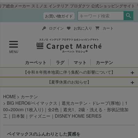
エ インテリア プロダクツ 公式ショッピングサイト「カーペットマルシェ」
お買い物ガイド
ログイン
お気に入り
カート
MENU
カーペット
ラグ
マット
カーテン
【令和８年熊本地震に伴う集配への影響について】
令和8年熊本地震により、お亡くなりになられた方々に深く
【夏季休業のお知らせ】
哀悼の意を表しますとともに、被災された皆さまに心より
休業日：2026年8月11日(火)～2026年8月16日(日)
HOME
お見舞い申し上げます。 この地震の影響により、現在、一
カーテン
当店は
までの期間
は2026年8月11日(火)～2026年8月16日(日)
BIG HERO6/ベイマックス｜遮光カーテン・ドレープ(厚地)｜1
部地域を発着するお荷物のお届けに遅れが生じておりま
を休業とさせて頂きます。
00×200cm (1枚入り)｜全2色｜遮光1、2級・洗える・形状記憶加
す。
休業中のご注文に関しては自動返信メールは届きますが、
工｜日本製｜ディズニー｜DISNEY HOME SERIES
当店からの注文確認メールの送信、当店へのお問い合わせ
【お荷物のお届けに遅れが生じている地域】
へのご返答ができかねます。 休業明けから順次送信させて
・全国から九州あてのお荷物
いただきますのでよろしくお願いいたします。
ベイマックスのふんわりとした質感を
・九州から全国あてのお荷物