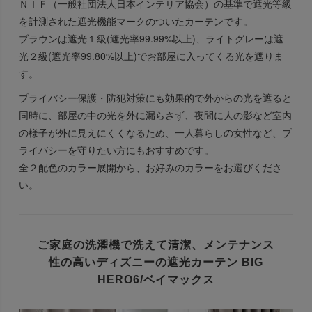
ＮＩＦ（一般社団法人日本インテリア協会）の基準で遮光等級
を計測された遮光機能マークのついたカーテンです。
ブラウンは遮光１級(遮光率99.99%以上)、ライトグレーは遮
光２級(遮光率99.80%以上)でお部屋に入ってくる光を遮りま
す。
プライバシー保護・防犯対策にも効果的で外からの光を遮ると
同時に、部屋の中の光を外に漏らさず、夜間に人の影など室内
の様子が外に見えにくくなるため、一人暮らしの女性など、プ
ライバシーを守りたい方にもおすすめです。
全２配色のカラー展開から、お好みのカラーをお選びくださ
い。
ご家庭の洗濯機で洗えて清潔、
メンテナンス
性の高いディズニーの遮光カーテン
BIG
HERO6/ベイマックス