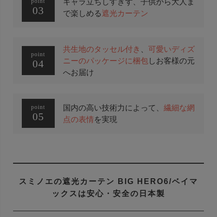
キャラ立ちしすぎず、子供から大人ま
point
03
で楽しめる
遮光カーテン
共生地のタッセル付き
、
可愛いディズ
point
ニーのパッケージに梱包
しお客様の元
04
へお届け
国内の高い技術力によって、
繊細な網
point
05
点の表情
を実現
スミノエの遮光カーテン BIG HERO6/ベイマ
ックスは
安心・安全の日本製