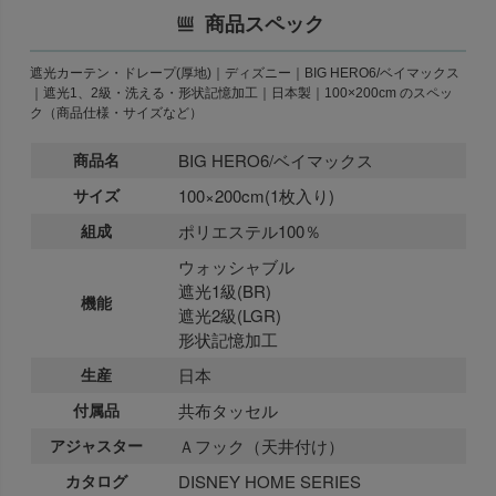
商品スペック
遮光カーテン・ドレープ(厚地)｜ディズニー｜BIG HERO6/ベイマックス
｜遮光1、2級・洗える・形状記憶加工｜日本製｜100×200cm のスペッ
ク（商品仕様・サイズなど）
商品名
BIG HERO6/ベイマックス
サイズ
100×200cm(1枚入り)
組成
ポリエステル100％
ウォッシャブル
遮光1級(BR)
機能
遮光2級(LGR)
形状記憶加工
生産
日本
付属品
共布タッセル
アジャスター
Ａフック（天井付け）
カタログ
DISNEY HOME SERIES