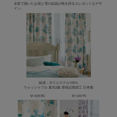
水彩で描いたお花と雪の結晶が咲き誇るエレガントなデザ
イン。
組成：ポリエステル100%
ウォッシャブル 遮光2級 形状記憶加工 日本製
M-1229 BG
M-1230 PU