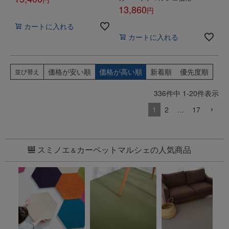
13,860
税込
税込
カートに入れる
カートに入れる
価格が安い順
価格が高い順
新着順
優先度順
並び替え
336
件中
1
-
20
件表示
1
2
…
17
スミノエ
カーペットマルシェの人気商品
＆