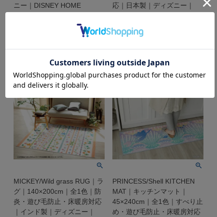
ニー｜DISNEY HOME
応｜日本製｜ディズニー｜
SERIES
DISNEY HOME SERIES
カーペットマルシェ価格
カーペットマルシェ価格
31,240
29,700
税込
税込
カートに入れる
カートに入れる
MICKEY/Wild grass RUG｜ラ
PRINCESS/Shell KITCHEN
グ｜140×200cm｜全1色｜防
MAT｜キッチンマット｜
炎・遊び毛防止・床暖房対応
45×240cm｜全1色｜すべり止
｜インド製｜ディズニー｜
め・遊び毛防止・床暖房対応