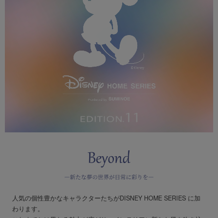
出荷センターも休業となりますため、休業期間中のご注文
なお、今後の被害状況や交通規制などにより、対象地域や
商品の出荷は
以降となります。
2026年8月18日(火)
サービスへの影響が変更となる場合がございます。
→
オーダー商品など、詳しくはこちらから
お客さまにはご不便をおかけいたしますが、何卒ご理解賜
りますようお願い申し上げます。
詳しくはこちら
人気の個性豊かなキャラクターたちがDISNEY HOME SERIES に加
わります。