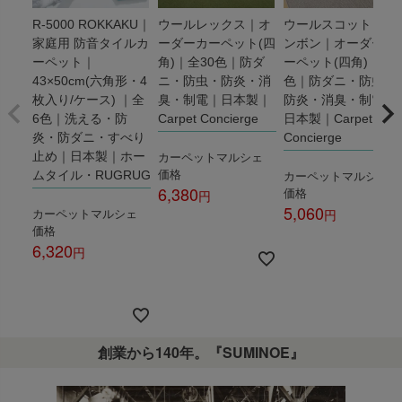
R-5000 ROKKAKU｜
ウールレックス｜オ
ウールスコット ヘリ
家庭用 防音タイルカ
ーダーカーペット(四
ンボン｜オーダーカ
ーペット｜
角)｜全30色｜防ダ
ーペット(四角)｜全3
43×50cm(六角形・4
ニ・防虫・防炎・消
色｜防ダニ・防虫・
枚入り/ケース) ｜全
臭・制電｜日本製｜
防炎・消臭・制電｜
6色｜洗える・防
Carpet Concierge
日本製｜Carpet
炎・防ダニ・すべり
Concierge
カーペットマルシェ
止め｜日本製｜ホー
価格
カーペットマルシェ
ムタイル・RUGRUG
6,380
価格
5,060
カーペットマルシェ
税込
価格
税込
6,320
税込
創業から140年。『SUMINOE』