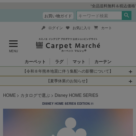
“全品送料無料＆税込価格” インテリア総合メーカー スミノエ 
お買い物ガイド
ログイン
お気に入り
カート
MENU
カーペット
ラグ
マット
カーテン
【令和８年熊本地震に伴う集配への影響について】
令和8年熊本地震により、お亡くなりになられた方々に深く
【夏季休業のお知らせ】
哀悼の意を表しますとともに、被災された皆さまに心より
休業日：2026年8月11日(火)～2026年8月16日(日)
HOME
お見舞い申し上げます。 この地震の影響により、現在、一
カタログで選ぶ
Disney HOME SERIES
当店は
までの期間
は2026年8月11日(火)～2026年8月16日(日)
部地域を発着するお荷物のお届けに遅れが生じておりま
を休業とさせて頂きます。
DISNEY HOME SERIES EDITION.11
す。
休業中のご注文に関しては自動返信メールは届きますが、
当店からの注文確認メールの送信、当店へのお問い合わせ
【お荷物のお届けに遅れが生じている地域】
へのご返答ができかねます。 休業明けから順次送信させて
・全国から九州あてのお荷物
いただきますのでよろしくお願いいたします。
・九州から全国あてのお荷物