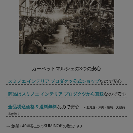
カーペットマルシェの3つの安心
スミノエ インテリア プロダクツ公式ショップ
なので安心
商品はスミノエ インテリア プロダクツから直送
なので安心
全品税込価格＆送料無料
なので安心
※ 北海道・沖縄・離島、大型商
品は除く
→
創業140年以上のSUMINOEの歴史