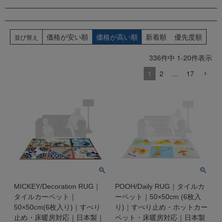
価格が安い順
価格が高い順
新着順
優先度順
並び替え
336
件中
1
-
20
件表示
1
2
…
17
MICKEY/Decoration RUG｜
POOH/Daily RUG｜タイルカ
タイルカーペット｜
ーペット｜50×50cm (6枚入
50×50cm(6枚入り)｜すべり
り)｜すべり止め・ホットカー
止め・床暖房対応｜日本製｜
ペット・床暖房対応｜日本製