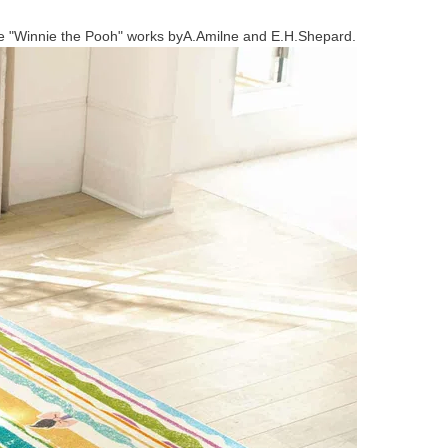
 "Winnie the Pooh" works byA.Amilne and E.H.Shepard.