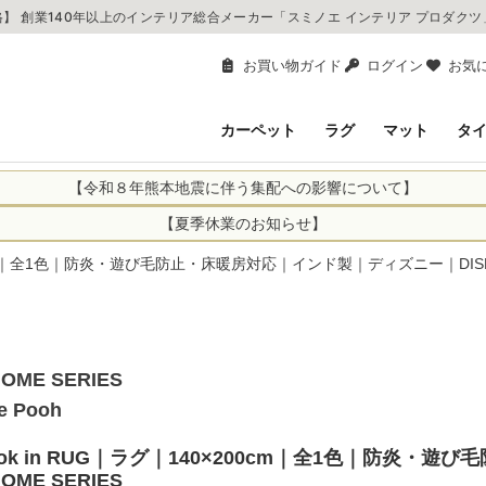
】 創業140年以上のインテリア総合メーカー「スミノエ インテリア プロダク
お買い物ガイド
ログイン
お気
カーペット
ラグ
マット
タ
【令和８年熊本地震に伴う集配への影響について】
により、お亡くなりになられた方々に深く哀悼の意を表しますとともに、
【夏季休業のお知らせ】
申し上げます。 この地震の影響により、現在、一部地域を発着するお荷
休業日：2026年8月11日(火)～2026年8月16日(日)
200cm｜全1色｜防炎・遊び毛防止・床暖房対応｜インド製｜ディズニー｜DISNEY
までの期間を休業とさせて頂きます。
1日(火)～2026年8月16日(日)
関しては自動返信メールは届きますが、当店からの注文確認メールの送
に遅れが生じている地域】
ができかねます。 休業明けから順次送信させていただきますのでよろし
てのお荷物
てのお荷物
HOME SERIES
業となりますため、休業期間中のご注文商品の出荷は
2026年8月18日(火)
状況や交通規制などにより、対象地域やサービスへの影響が変更となる
he Pooh
ど、詳しくはこちらから
便をおかけいたしますが、何卒ご理解賜りますようお願い申し上げます
Look in RUG｜ラグ｜140×200cm｜全1色｜防炎
HOME SERIES