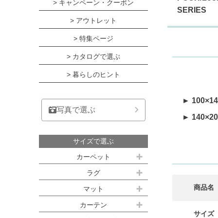
> キャンペーン・クーポン
SERIES
> アウトレット
> 特集ページ
> カタログで選ぶ
> 暮らしのヒント
► 100×1
写真で選ぶ
► 140×2
サイズで選ぶ
カーペット
江戸間サイズ(3畳～10畳)
ラグ
商品名
約100ｘ140cm
マット
江戸間 3畳(176x261cm)
キッチンマット
カーテン
約140ｘ200cm(約1.5畳)
江戸間 4.5畳(261x261cm)
サイズ