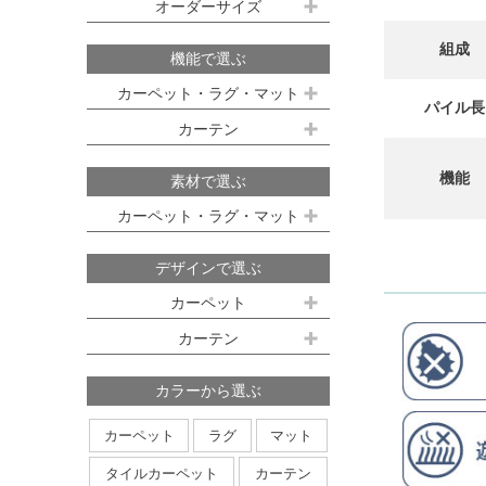
既製サイズ ドレープ(厚地)
オーダーサイズ
デスクマット
約160ｘ230cm(約2畳)
江戸間 6畳(261x352cm)
オーダーカーペット
100ｘ135cm
約200ｘ250cm(約3畳)
組成
江戸間 8畳(352x352cm)
機能で選ぶ
オーダーキッチンマット
100ｘ178cm
約200ｘ300cm(約3.5畳)
江戸間 10畳(352x440cm)
カーペット・ラグ・マット
パイル長
オーダーカーテン
本間サイズ(3畳～8畳)
100ｘ200cm
約250ｘ250cm
カーテン
防ダニ
防炎
防音
消臭
既製サイズ シアー(薄地)
ハイグレードオーダーカーテン
約250ｘ300cm
本間 3畳(191x286cm)
すべり止め
遊び毛防止
洗える
遮光
防炎
機能
素材で選ぶ
オーダーカーペットの測り方
約250ｘ350cm
100ｘ133cm
洗える
軽量
はっ水
本間 4.5畳(286x286cm)
ミラーレース
遮熱
カーペット・ラグ・マット
オーダーカーテンの測り方
約300ｘ300cm
アレルブロック
制電
100ｘ176cm
UVカット
オフシェイド
本間 6畳(286x382cm)
ナイロン
ウール
デザインで選ぶ
日本製
アレルブロック
約300ｘ350cm
100ｘ198cm
本間 8畳(382x382cm)
ポリエステル
アクリル
カーペット
ホットカーペット・床暖房対応
形態安定加工
形状記憶加工
約350ｘ350cm
その他のサイズ
ポリプロピレン
綿
その他
カーテン
日本製
無地系
柄物
約350ｘ400cm
廊下敷き
ストライプ＆ボーダー
円形
北欧デザイン
約350ｘ450cm
カラーから選ぶ
ナチュラルデザイン
約350ｘ500cm
カーペット
ラグ
マット
無地・無地調
抽象柄
花柄
円形サイズ
タイルカーペット
カーテン
植物柄
鳥・動物