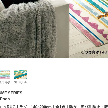
8.マルチ
38.マルチ
OME SERIES
 Pooh
ook in RUG｜ラグ｜140×200cm｜全1色｜防炎・遊び毛防