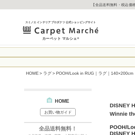
【全品送料無料・税込価格
スミノエ インテリア プロダクツ 公式ショッピングサイト
カーペット マルシェ
®
令和8年熊本地震
に心よりお見舞い
HOME
ラグ
POOH/Look in RUG｜ラグ｜140×
生じております。
当店は
は2026年8月1
休業中のご注文に
【お荷物のお届け
合わせへのご返答
・全国から九州あ
す。
・九州から全国あ
HOME
DISNEY 
出荷センターも休
お買い物ガイド
なお、今後の被害
Winnie t
→
オーダー商品な
お客さまにはご不
詳しくはこちら
POOH/
全品送料無料！
DISNEY 