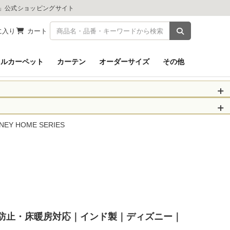
ツ」公式ショッピングサイト
商品を検索
に入り
カート
イルカーペット
カーテン
オーダーサイズ
その他
被災された皆さま
物のお届けに遅れが
 HOME SERIES
信、当店へのお問い
くお願いいたしま
以降となります。
場合がございます。
。
・遊び毛防止・床暖房対応｜インド製｜ディズニー｜