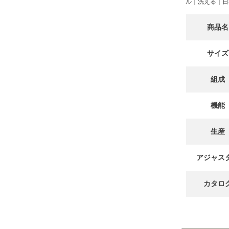
ル｜洗える｜日本
商品名
サイズ
組成
機能
生産
アジャス
カタロ