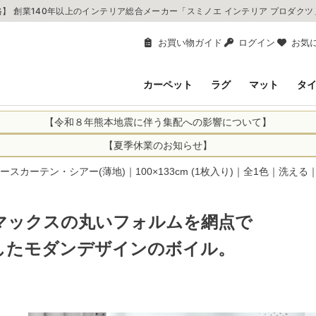
】 創業140年以上のインテリア総合メーカー「スミノエ インテリア プロダク
お買い物ガイド
ログイン
お気
カーペット
ラグ
マット
タ
【令和８年熊本地震に伴う集配への影響について】
により、お亡くなりになられた方々に深く哀悼の意を表しますとともに、
【夏季休業のお知らせ】
申し上げます。 この地震の影響により、現在、一部地域を発着するお荷
休業日：2026年8月11日(火)～2026年8月16日(日)
ースカーテン・シアー(薄地)｜100×133cm (1枚入り)｜全1色｜洗える｜日
までの期間を休業とさせて頂きます。
1日(火)～2026年8月16日(日)
関しては自動返信メールは届きますが、当店からの注文確認メールの送
に遅れが生じている地域】
ができかねます。 休業明けから順次送信させていただきますのでよろし
マックスの丸いフォルムを網点で
てのお荷物
てのお荷物
したモダンデザインのボイル。
業となりますため、休業期間中のご注文商品の出荷は
2026年8月18日(火)
状況や交通規制などにより、対象地域やサービスへの影響が変更となる
ど、詳しくはこちらから
便をおかけいたしますが、何卒ご理解賜りますようお願い申し上げます