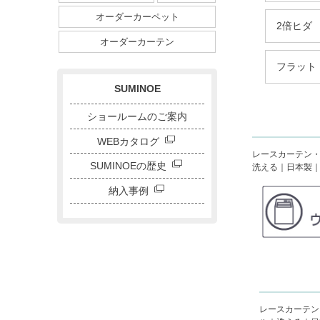
ダイニングサイズ
オーダーカーペット
ストライプ・ボーダー
2倍ヒダ
チェック
ドット
サークル
オーダーカーテン
キャラクター
刺繍カーテン
フラット
SUMINOE
ショールームのご案内
WEBカタログ
レースカーテン・シ
SUMINOEの歴史
洗える｜日本製｜1
納入事例
レースカーテン・