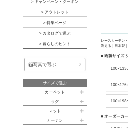
> キャンペーン・クーポン
> アウトレット
> 特集ページ
> カタログで選ぶ
レースカーテン・シ
> 暮らしのヒント
洗える｜日本製｜1
■ 既製サイズ 
写真で選ぶ
100×13
サイズで選ぶ
100×17
カーペット
江戸間サイズ(3畳～10畳)
100×19
ラグ
約100ｘ140cm
マット
江戸間 3畳(176x261cm)
■ オーダーカー
キッチンマット
カーテン
約140ｘ200cm(約1.5畳)
江戸間 4.5畳(261x261cm)