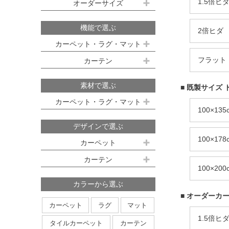
既製サイズ ドレープ(厚地)
1.5倍ヒ
オーダーサイズ
デスクマット
約160ｘ230cm(約2畳)
江戸間 6畳(261x352cm)
オーダーカーペット
100ｘ135cm
約200ｘ250cm(約3畳)
江戸間 8畳(352x352cm)
機能で選ぶ
2倍ヒダ
オーダーキッチンマット
100ｘ178cm
約200ｘ300cm(約3.5畳)
江戸間 10畳(352x440cm)
カーペット・ラグ・マット
オーダーカーテン
本間サイズ(3畳～8畳)
100ｘ200cm
約250ｘ250cm
フラット
カーテン
防ダニ
防炎
防音
消臭
既製サイズ シアー(薄地)
ハイグレードオーダーカーテン
約250ｘ300cm
本間 3畳(191x286cm)
すべり止め
遊び毛防止
洗える
遮光
防炎
素材で選ぶ
■ 既製サイズ 
オーダーカーペットの測り方
約250ｘ350cm
100ｘ133cm
洗える
軽量
はっ水
本間 4.5畳(286x286cm)
ミラーレース
遮熱
カーペット・ラグ・マット
オーダーカーテンの測り方
100×13
約300ｘ300cm
アレルブロック
制電
100ｘ176cm
UVカット
オフシェイド
本間 6畳(286x382cm)
ナイロン
ウール
デザインで選ぶ
日本製
アレルブロック
約300ｘ350cm
100ｘ198cm
本間 8畳(382x382cm)
ポリエステル
アクリル
100×17
カーペット
ホットカーペット・床暖房対応
形態安定加工
形状記憶加工
約350ｘ350cm
その他のサイズ
ポリプロピレン
綿
その他
カーテン
日本製
無地系
柄物
約350ｘ400cm
100×20
廊下敷き
ストライプ＆ボーダー
円形
北欧デザイン
約350ｘ450cm
カラーから選ぶ
ナチュラルデザイン
■ オーダーカー
約350ｘ500cm
カーペット
ラグ
マット
無地・無地調
抽象柄
花柄
円形サイズ
1.5倍ヒ
タイルカーペット
カーテン
植物柄
鳥・動物