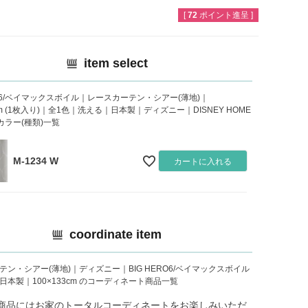
[
72
ポイント進呈 ]
item select
RO6/ベイマックスボイル｜レースカーテン・シアー(薄地)｜
3cm (1枚入り)｜全1色｜洗える｜日本製｜ディズニー｜DISNEY HOME
のカラー(種類)一覧
M-1234 W
カートに入れる
coordinate item
テン・シアー(薄地)｜ディズニー｜BIG HERO6/ベイマックスボイル
日本製｜100×133cm のコーディネート商品一覧
商品にはお家のトータルコーディネートをお楽しみいただ