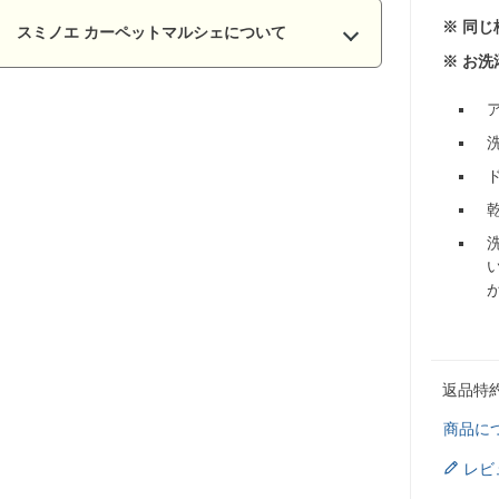
※ 同
スミノエ カーペットマルシェについて
※ お
返品特
商品に
レビ