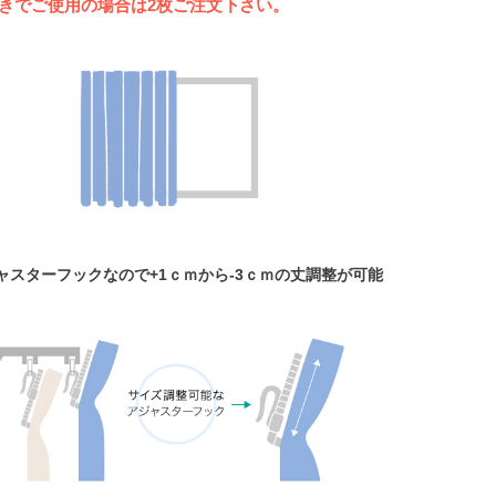
開きでご使用の場合は2枚ご注文下さい。
ジャスターフックなので+1ｃｍから-3ｃｍの丈調整が可能