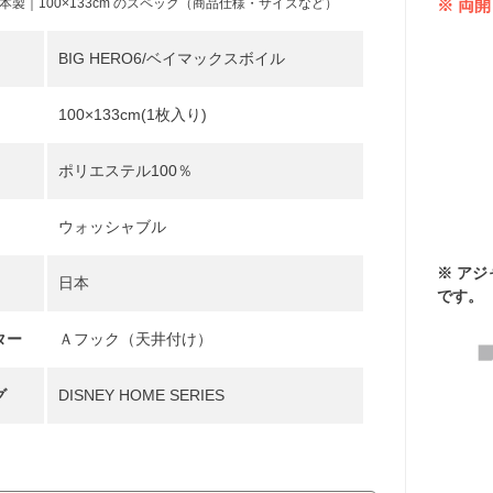
※ 両
製｜100×133cm のスペック（商品仕様・サイズなど）
BIG HERO6/ベイマックスボイル
100×133cm(1枚入り)
ポリエステル100％
ウォッシャブル
※ ア
日本
です。
ター
Ａフック（天井付け）
グ
DISNEY HOME SERIES