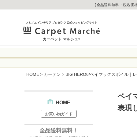
【全品送料無料・税込価格
スミノエ インテリア プロダクツ 公式ショッピングサイト
カーペット マルシェ
®
令和8年熊本地震
に心よりお見舞い
HOME
カーテン
BIG HERO6/ベイマックスボイル｜レ
生じております。
当店は
は2026年8月1
休業中のご注文に
【お荷物のお届け
合わせへのご返答
ベイ
・全国から九州あ
す。
・九州から全国あ
HOME
表現
出荷センターも休
お買い物ガイド
なお、今後の被害
→
オーダー商品な
お客さまにはご不
詳しくはこちら
全品送料無料！