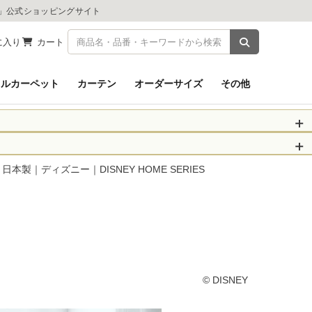
ツ」公式ショッピングサイト
商品を検索
に入り
カート
イルカーペット
カーテン
オーダーサイズ
その他
被災された皆さま
物のお届けに遅れが
本製｜ディズニー｜DISNEY HOME SERIES
信、当店へのお問い
くお願いいたしま
以降となります。
場合がございます。
。
© DISNEY