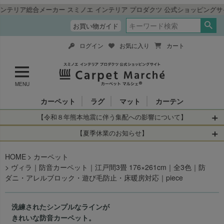
ノエ インテリア プロダクツ 公式ショッピングサイト「カーペットマルシェ」
お買い物ガイド
ログイン
お気に入り
カート
MENU
カーペット
ラグ
マット
カーテン
【令和８年熊本地震に伴う集配への影響について】
令和8年熊本地震により、お亡くなりになられた方々に深く
【夏季休業のお知らせ】
哀悼の意を表しますとともに、被災された皆さまに心より
休業日：2026年8月11日(火)～2026年8月16日(日)
HOME
お見舞い申し上げます。 この地震の影響により、現在、一
カーペット
当店は
までの期間
は2026年8月11日(火)～2026年8月16日(日)
ヴィラ｜防音カーペット｜江戸間3畳 176×261cm｜全3色｜防
部地域を発着するお荷物のお届けに遅れが生じておりま
を休業とさせて頂きます。
ダニ・アレルブロック・遊び毛防止・床暖房対応｜piece
す。
休業中のご注文に関しては自動返信メールは届きますが、
当店からの注文確認メールの送信、当店へのお問い合わせ
【お荷物のお届けに遅れが生じている地域】
へのご返答ができかねます。 休業明けから順次送信させて
洗練されたシンプルなラインが
・全国から九州あてのお荷物
いただきますのでよろしくお願いいたします。
きれいな防音カーペット。
・九州から全国あてのお荷物