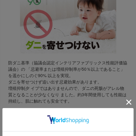
防ダニ基準（協議会認定インテリアファブリックス性能評価協
議会）の 「忌避率または増殖抑制率が50％以上であること」
を遥かにしのぐ90% 以上を実現。
ダニを寄せつけず追い出す忌避効果があります。
増殖抑制夕 イプではありませんので、ダニの死骸がアレル物
質となることが少なくなり ました。約3年間使用しても性能は
持続し、肌に触れても安全です。
アレル物質
[防音カーペット ヴィラのアレルブロックについて]