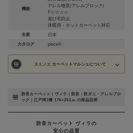
アレル物質(アレルブロック)
機能
F☆☆☆☆
遊び毛防止
床暖房・ホットカーペット対応
生産
日本
カタログ
piece®
スミノエ カーペットマルシェについて
防音カーペット｜ヴィラ｜防音・防ダニ・アレルブロ
ック｜江戸間3畳 176×261㎝ の商品説明
防音カーペット ヴィラの
安心の品質