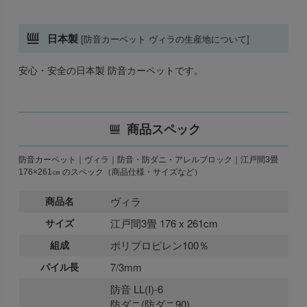
日本製
[防音カーペット ヴィラの生産地について]
安心・安全の日本製 防音カーペットです。
商品スペック
防音カーペット｜ヴィラ｜防音・防ダニ・アレルブロック｜江戸間3畳
176×261㎝ のスペック（商品仕様・サイズなど）
商品名
ヴィラ
サイズ
江戸間3畳 176 x 261cm
組成
ポリプロピレン100％
パイル長
7/3mm
防音 LL(I)-6
防ダニ(防ダニ90)