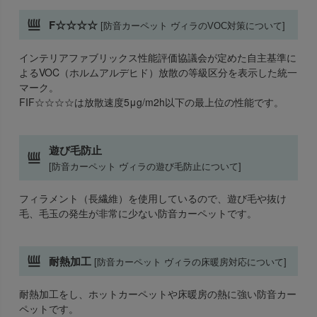
F☆☆☆☆
[防音カーペット ヴィラのVOC対策について]
インテリアファブリックス性能評価協議会が定めた自主基準に
よるVOC（ホルムアルデヒド）放散の等級区分を表示した統一
マーク。
FIF☆☆☆☆は放散速度5μg/m2h以下の最上位の性能です。
遊び毛防止
[防音カーペット ヴィラの遊び毛防止について]
フィラメント（長繊維）を使用しているので、遊び毛や抜け
毛、毛玉の発生が非常に少ない防音カーペットです。
耐熱加工
[防音カーペット ヴィラの床暖房対応について]
耐熱加工をし、ホットカーペットや床暖房の熱に強い防音カー
ペットです。