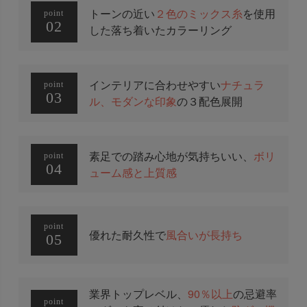
トーンの近い
２色のミックス糸
を使用
point
02
した落ち着いたカラーリング
インテリアに合わせやすい
ナチュラ
point
03
ル、モダンな印象
の３配色展開
素足での踏み心地が気持ちいい、
ボリ
point
04
ューム感と上質感
point
優れた耐久性で
風合いが長持ち
05
業界トップレベル、
90％以上
の忌避率
point