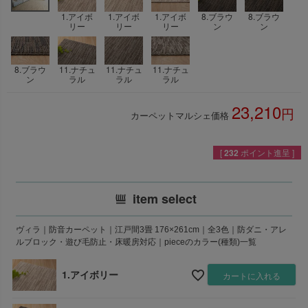
1.アイボ
1.アイボ
1.アイボ
8.ブラウ
8.ブラウ
リー
リー
リー
ン
ン
8.ブラウ
11.ナチュ
11.ナチュ
11.ナチュ
ン
ラル
ラル
ラル
23,210
カーペットマルシェ価格
税込
[
232
ポイント進呈 ]
item select
ヴィラ｜防音カーペット｜江戸間3畳 176×261cm｜全3色｜防ダニ・アレ
ルブロック・遊び毛防止・床暖房対応｜pieceのカラー(種類)一覧
1.アイボリー
カートに入れる