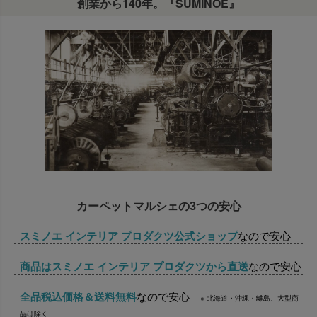
創業から140年。『SUMINOE』
カーペットマルシェの3つの安心
スミノエ インテリア プロダクツ公式ショップ
なので安心
商品はスミノエ インテリア プロダクツから直送
なので安心
全品税込価格＆送料無料
なので安心
※ 北海道・沖縄・離島、大型商
品は除く