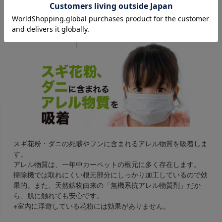
スギ花粉・ダニの死骸やフンに含まれるアレル物質を吸着しま
す。
アレル物質は、一年中カーペットの根元に多く存在します。
掃除機では取れにくい根元部分にしっかり加工しているので効
果的。また、天然鉱物由来の「無機系抗アレル物質剤」だか
ら、肌に触れても安心です。
※室内に浮遊している花粉には効果がありません。