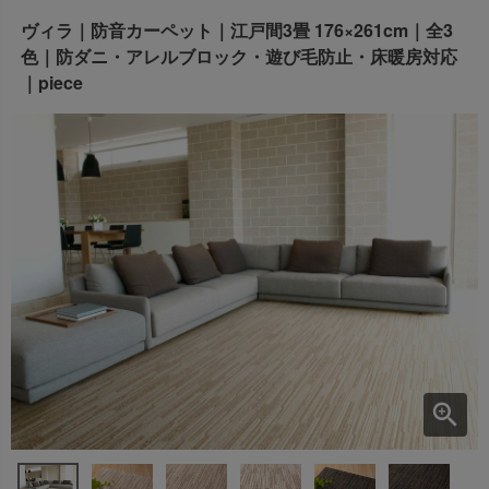
出荷センターも休業となりますため、休業期間中のご注文
ヴィラ｜防音カーペット｜江戸間3畳 176×261cm｜全3
なお、今後の被害状況や交通規制などにより、対象地域や
商品の出荷は
以降となります。
2026年8月18日(火)
色｜防ダニ・アレルブロック・遊び毛防止・床暖房対応
サービスへの影響が変更となる場合がございます。
→
オーダー商品など、詳しくはこちらから
｜piece
お客さまにはご不便をおかけいたしますが、何卒ご理解賜
りますようお願い申し上げます。
詳しくはこちら