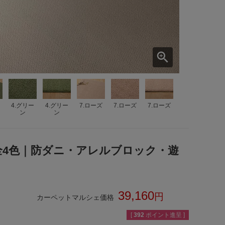
4.グリー
4.グリー
7.ローズ
7.ローズ
7.ローズ
ン
ン
｜全4色｜防ダニ・アレルブロック・遊
39,160
カーペットマルシェ価格
税込
[
392
ポイント進呈 ]