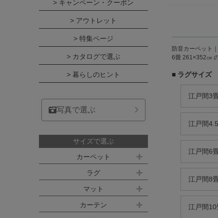
> キャンペーン・クーポン
> アウトレット
> 特集ページ
防音カーペット
> カタログで選ぶ
6畳 261×352
> 暮らしのヒント
■ ラグサイズ
江戸間3畳 
写真で選ぶ
江戸間4.5
サイズで選ぶ
江戸間6畳 
カーペット
江戸間サイズ(3畳～10畳)
ラグ
江戸間8畳 
約100ｘ140cm
マット
江戸間 3畳(176x261cm)
キッチンマット
カーテン
約140ｘ200cm(約1.5畳)
江戸間10畳
江戸間 4.5畳(261x261cm)