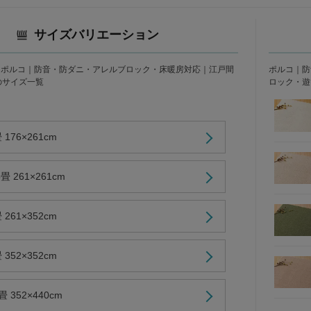
サイズバリエーション
｜ポルコ｜防音・防ダニ・アレルブロック・床暖房対応｜江戸間
ポルコ｜防
㎝ のサイズ一覧
ロック・遊
176×261cm
畳 261×261cm
261×352cm
352×352cm
 352×440cm