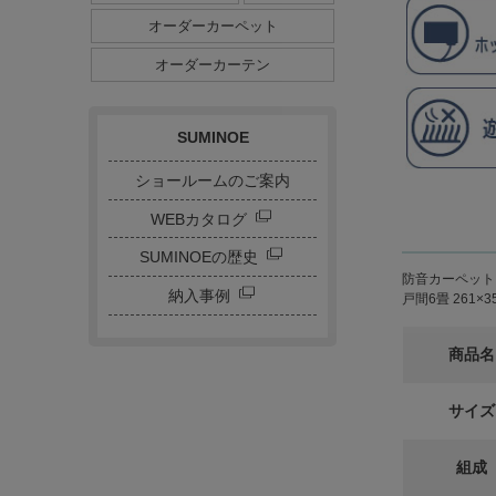
ダイニングサイズ
オーダーカーペット
ストライプ・ボーダー
チェック
ドット
サークル
オーダーカーテン
キャラクター
刺繍カーテン
SUMINOE
ショールームのご案内
WEBカタログ
SUMINOEの歴史
防音カーペット
納入事例
戸間6畳 261
商品名
サイズ
組成