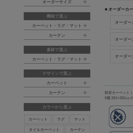
既製サイズ ドレープ(厚地)
オーダーサイズ
デスクマット
約160ｘ230cm(約2畳)
江戸間 6畳(261x352cm)
■ オーダーカ
オーダーカーペット
100ｘ135cm
約200ｘ250cm(約3畳)
江戸間 8畳(352x352cm)
機能で選ぶ
オーダーキッチンマット
オーダー
100ｘ178cm
約200ｘ300cm(約3.5畳)
江戸間 10畳(352x440cm)
カーペット・ラグ・マット
オーダーカーテン
本間サイズ(3畳～8畳)
100ｘ200cm
約250ｘ250cm
カーテン
防ダニ
防炎
防音
消臭
オーダー
既製サイズ シアー(薄地)
ハイグレードオーダーカーテン
約250ｘ300cm
本間 3畳(191x286cm)
すべり止め
遊び毛防止
洗える
遮光
防炎
素材で選ぶ
オーダーカーペットの測り方
約250ｘ350cm
100ｘ133cm
洗える
軽量
はっ水
本間 4.5畳(286x286cm)
ミラーレース
遮熱
オーダー
カーペット・ラグ・マット
オーダーカーテンの測り方
約300ｘ300cm
アレルブロック
制電
100ｘ176cm
UVカット
オフシェイド
本間 6畳(286x382cm)
ナイロン
ウール
デザインで選ぶ
日本製
アレルブロック
約300ｘ350cm
100ｘ198cm
本間 8畳(382x382cm)
ポリエステル
アクリル
カーペット
ホットカーペット・床暖房対応
形態安定加工
形状記憶加工
約350ｘ350cm
その他のサイズ
ポリプロピレン
綿
その他
カーテン
日本製
防音カーペット
無地系
柄物
約350ｘ400cm
廊下敷き
6畳 261×352
ストライプ＆ボーダー
円形
北欧デザイン
約350ｘ450cm
カラーから選ぶ
ナチュラルデザイン
約350ｘ500cm
カーペット
ラグ
マット
無地・無地調
抽象柄
花柄
円形サイズ
タイルカーペット
カーテン
植物柄
鳥・動物