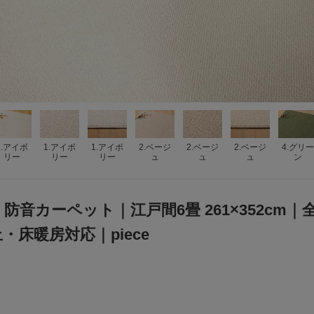
1.アイボ
1.アイボ
1.アイボ
2.ベージ
2.ベージ
2.ベージ
4.グリー
リー
リー
リー
ュ
ュ
ュ
ン
防音カーペット｜江戸間6畳 261×352cm
・床暖房対応｜piece