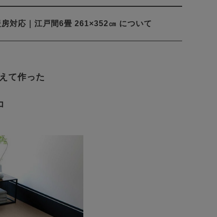
応｜江戸間6畳 261×352㎝ について
えて作った
コ