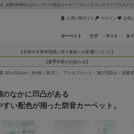
】 創業140年以上のインテリア総合メーカー「スミノエ インテリア プロダク
お買い物ガイド
ログイン
お気
カーペット
ラグ
マット
タ
【令和８年熊本地震に伴う集配への影響について】
により、お亡くなりになられた方々に深く哀悼の意を表しますとともに、
【夏季休業のお知らせ】
申し上げます。 この地震の影響により、現在、一部地域を発着するお荷
休業日：2026年8月11日(火)～2026年8月16日(日)
261×352cm｜全4色｜防ダニ・アレルブロック・遊び毛防止・床暖房対
までの期間を休業とさせて頂きます。
1日(火)～2026年8月16日(日)
関しては自動返信メールは届きますが、当店からの注文確認メールの送
に遅れが生じている地域】
ができかねます。 休業明けから順次送信させていただきますのでよろし
調のなかに凹凸がある
てのお荷物
てのお荷物
やすい配色が揃った防音カーペット。
業となりますため、休業期間中のご注文商品の出荷は
2026年8月18日(火)
状況や交通規制などにより、対象地域やサービスへの影響が変更となる
ど、詳しくはこちらから
便をおかけいたしますが、何卒ご理解賜りますようお願い申し上げます