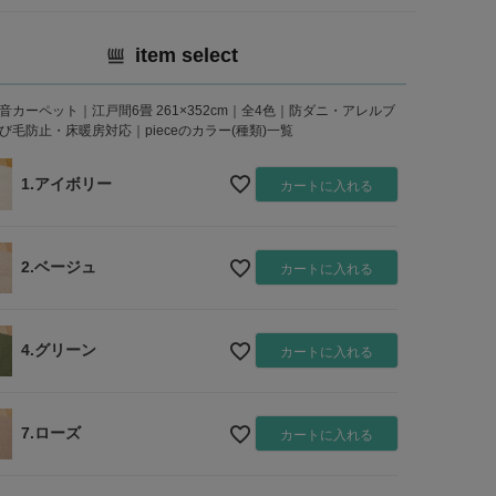
item select
音カーペット｜江戸間6畳 261×352cm｜全4色｜防ダニ・アレルブ
び毛防止・床暖房対応｜pieceのカラー(種類)一覧
1.アイボリー
カートに入れる
2.ベージュ
カートに入れる
4.グリーン
カートに入れる
7.ローズ
カートに入れる