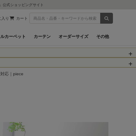
ツ」公式ショッピングサイト
商品を検索
に入り
カート
イルカーペット
カーテン
オーダーサイズ
その他
被災された皆さま
物のお届けに遅れが
応｜piece
信、当店へのお問い
くお願いいたしま
以降となります。
場合がございます。
。