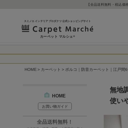
【全品送料無料・税込価格
スミノエ インテリア プロダクツ 公式ショッピングサイト
カーペット マルシェ
®
令和8年熊本地震
に心よりお見舞い
HOME
カーペット
ポルコ｜防音カーペット｜江戸間6畳 
生じております。
当店は
は2026年8月1
休業中のご注文に
【お荷物のお届け
合わせへのご返答
無地
・全国から九州あ
す。
・九州から全国あ
HOME
使い
出荷センターも休
お買い物ガイド
なお、今後の被害
→
オーダー商品な
お客さまにはご不
詳しくはこちら
全品送料無料！