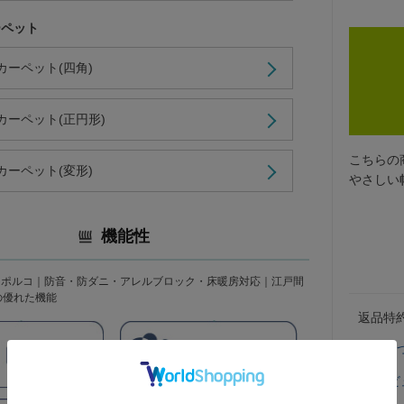
ーペット
カーペット(四角)
カーペット(正円形)
こちらの
カーペット(変形)
やさしい
機能性
｜ポルコ｜防音・防ダニ・アレルブロック・床暖房対応｜江戸間
㎝ の優れた機能
返品特
商品に
レビ