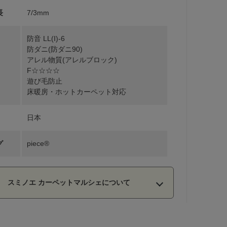
長
7/3mm
防音 LL(I)-6
防ダニ(防ダニ90)
アレル物質(アレルブロック)
F☆☆☆☆
遊び毛防止
床暖房・ホットカーペット対応
日本
グ
piece®
スミノエ カーペットマルシェについて