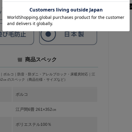
商品スペック
｜ポルコ｜防音・防ダニ・アレルブロック・床暖房対応｜江
×352㎝ のスペック（商品仕様・サイズなど）
ポルコ
江戸間6畳 261×352㎝
ポリエステル100％