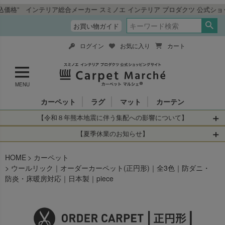
テリア総合メーカー スミノエ インテリア プロダクツ 公式ショッピングサ
お買い物ガイド
ログイン
お気に入り
カート
MENU
カーペット
ラグ
マット
カーテン
【令和８年熊本地震に伴う集配への影響について】
令和8年熊本地震により、お亡くなりになられた方々に深く
【夏季休業のお知らせ】
哀悼の意を表しますとともに、被災された皆さまに心より
休業日：2026年8月11日(火)～2026年8月16日(日)
HOME
お見舞い申し上げます。 この地震の影響により、現在、一
カーペット
当店は
までの期間
は2026年8月11日(火)～2026年8月16日(日)
ウールリック｜オーダーカーペット(正円形)｜全3色｜防ダニ・
部地域を発着するお荷物のお届けに遅れが生じておりま
を休業とさせて頂きます。
防炎・床暖房対応｜日本製｜piece
す。
休業中のご注文に関しては自動返信メールは届きますが、
当店からの注文確認メールの送信、当店へのお問い合わせ
【お荷物のお届けに遅れが生じている地域】
へのご返答ができかねます。 休業明けから順次送信させて
・全国から九州あてのお荷物
いただきますのでよろしくお願いいたします。
・九州から全国あてのお荷物