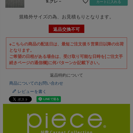
9.グレ－
カートに入れる
ン、写真撮影したものをメールで送信してください。
規格外サイズの為、お見積もりとなります。
オーダーカット加工お申込み用紙 (PDF)
返品交換不可
※こちらの商品の配送日は、最短ご注文後５営業日以降の出荷
となります。
ご希望の日程がある場合は、受け取り可能な日時を[ご注文手
続きページの通信欄]に何パターンか記載下さい。
返品特約について
商品についてのお問い合わせ
レビューを書く