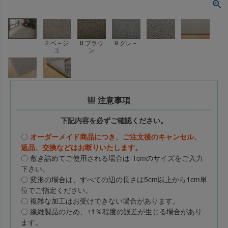
2.ベ－ジ
8.ブラウ
9.グレ－
ユ
ン
注意事項
下記内容を必ずご確認ください。
〇
オーダーメイド商品につき、ご注文後のキャンセル、
返品、交換などはお断りいたします。
〇 敷き詰めてご使用される場合は-1cmのサイズをご入力
下さい。
〇 変形の場合は、すべての辺の長さは5cm以上から1cm単
位でご指定ください。
〇 複雑な加工はお受けできない場合があります。
〇 繊維製品のため、±1％程度の誤差が生じる場合があり
ます。