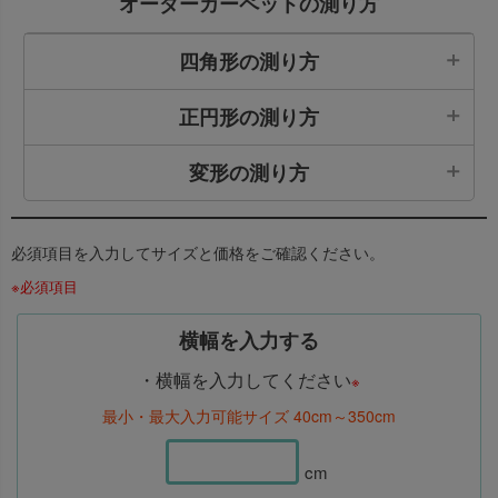
オーダーカーペットの測り方
四角形の測り方
正円形の測り方
変形の測り方
必須項目を入力してサイズと価格をご確認ください。
ご希望のサイズのタテ・ヨコを測ってください。
※必須項目
円の
直径
を測ってください。
横幅を入力する
・横幅を入力してください
※
柱周りのカットや中央くり抜きなど変形サイズは、
最小・最大入力可能サイズ 40cm～350cm
それぞれの辺のサイズを測ってください。
その際には
必ず“横幅”にはヨコの数字の合計、“長
さ”にはタテの数字の合計が同じになるように
して
cm
ください。