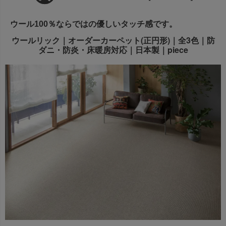
出荷センターも休業となりますため、休業期間中のご注文
なお、今後の被害状況や交通規制などにより、対象地域や
商品の出荷は
以降となります。
ウール100％ならではの優しいタッチ感です。
2026年8月18日(火)
サービスへの影響が変更となる場合がございます。
→
オーダー商品など、詳しくはこちらから
ウールリック｜オーダーカーペット(正円形)｜全3色｜防
お客さまにはご不便をおかけいたしますが、何卒ご理解賜
ダニ・防炎・床暖房対応｜日本製｜piece
りますようお願い申し上げます。
詳しくはこちら