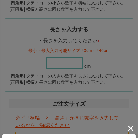
[四角形] タテ・ヨコの小さい数字を横幅に入力して下さい。
[正円形] 横幅と高さは同じ数字を入力して下さい。
※ サイズはぴったりではなく、やや小さめのサイズ
でご注文いただくのが多少の誤差にも対応できるの
長さを入力する
でおすすめです。
・長さを入力してください
※
※ カットした際に出るロス生地は同送できかねます
ご注文方法
最小・最大入力可能サイズ 40cm～440cm
ので、ご了承願います。
ご注文方法
ご注文時には直径の数字を
“横幅”と“長さ”に必ず同
cm
【 140×200cmの変形オーダーカーペットの場合 】
じ数値を入力
してください。
ご注文時にはタテ・ヨコの数字が
小さい方の数値
[四角形] タテ・ヨコの大きい数字を長さに入力して下さい。
を“横幅”
に、
大きい方の数字を“高さ”
に入力してく
[正円形] 横幅と長さは同じ数字を入力して下さい。
ださい。
ご注文サイズ
必ず「横幅」と「高さ」が同じ数字を入力して
いるかをご確認ください