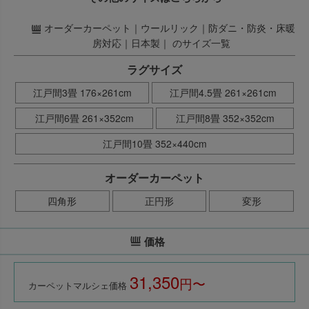
オーダーカーペット｜ウールリック｜防ダニ・防炎・床暖
房対応｜日本製｜ のサイズ一覧
ラグサイズ
江戸間3畳 176×261cm
江戸間4.5畳 261×261cm
江戸間6畳 261×352cm
江戸間8畳 352×352cm
江戸間10畳 352×440cm
オーダーカーペット
四角形
正円形
変形
価格
31,350
税込
カーペットマルシェ価格