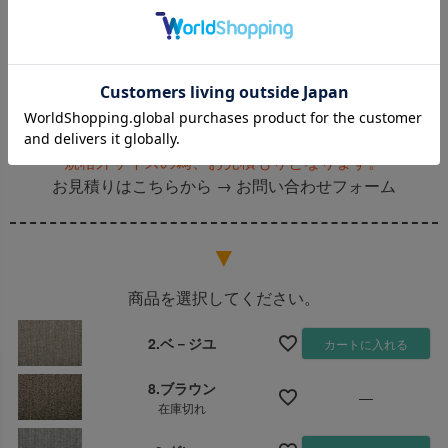
お客様のオーダーラグ価格
確認！
31,350円
(税込)
横幅のサイズ＝?＋?＋?
高さのサイズ＝?＋?
高さのサイズ＝?＋?
規格外サイズの為、お見積もりとなります。
になっているかを必ずご確認くださ
お見積りはこちらから →
お問い合わせフォーム
い！
▼
ご注文方法
商品を選択してください。
① ご希望の商品ページに、測った変形サイズの
ヨコの合
2.ベ－ジユ
カートに入れる
計を“横幅”
に
タテの合計を“長さ”
に入力してご注文くだ
さい。
8.ブラウン
—
② 下記から「オーダーカット加工お申込み用紙」をダウ
在庫切れ
ンロード
③ 用紙に必要事項を記入し、FAX、または用紙をスキャ