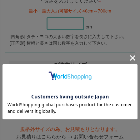
・長さを入力してください
※
※ カットした際に出るロス生地は同送できかねます
ご注文方法
最小・最大入力可能サイズ 40cm～700cm
ので、ご了承願います。
ご注文方法
ご注文時には直径の数字を
“横幅”と“長さ”に必ず同
cm
【 140×200cmの変形オーダーカーペットの場合 】
じ数値を入力
してください。
ご注文時にはタテ・ヨコの数字が
小さい方の数値
[四角形] タテ・ヨコの大きい数字を長さに入力して下さい。
を“横幅”
に、
大きい方の数字を“高さ”
に入力してく
[正円形] 横幅と長さは同じ数字を入力して下さい。
ださい。
ご注文サイズ
お客様のオーダーラグ価格
4,730円
(税込)
確認！
規格外サイズの為、お見積もりとなります。
横幅のサイズ＝?＋?＋?
お見積りはこちらから →
お問い合わせフォーム