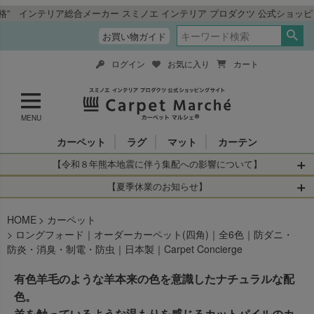
総合メーカー スミノエ インテリア プロダクツ 公式ショッピングサイト「
お買い物ガイド
ログイン
お気に入り
カート
MENU
カーペット
ラグ
マット
カーテン
【令和８年熊本地震に伴う集配への影響について】
令和8年熊本地震により、お亡くなりになられた方々に深く
【夏季休業のお知らせ】
哀悼の意を表しますとともに、被災された皆さまに心より
休業日：2026年8月11日(火)～2026年8月16日(日)
HOME
お見舞い申し上げます。 この地震の影響により、現在、一
カーペット
当店は
までの期間
は2026年8月11日(火)～2026年8月16日(日)
ロングフォード｜オーダーカーペット(四角)｜全6色｜防ダニ・
部地域を発着するお荷物のお届けに遅れが生じておりま
を休業とさせて頂きます。
防炎・消臭・制電・防虫｜日本製｜Carpet Concierge
す。
休業中のご注文に関しては自動返信メールは届きますが、
当店からの注文確認メールの送信、当店へのお問い合わせ
【お荷物のお届けに遅れが生じている地域】
有色羊毛のような羊本来の色を意識したナチュラルな配
へのご返答ができかねます。 休業明けから順次送信させて
・全国から九州あてのお荷物
色。
いただきますのでよろしくお願いいたします。
・九州から全国あてのお荷物