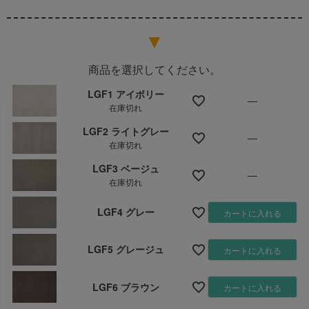
高さのサイズ＝?＋?
高さのサイズ＝?＋?
▼
になっているかを必ずご確認くださ
い！
商品を選択してください。
LGF1 アイボリー
—
在庫切れ
ご注文方法
LGF2 ライトグレー
—
① ご希望の商品ページに、測った変形サイズの
ヨコの合
在庫切れ
計を“横幅”
に
タテの合計を“長さ”
に入力してご注文くだ
LGF3 ベージュ
さい。
—
在庫切れ
② 下記から「オーダーカット加工お申込み用紙」をダウ
ンロード
LGF4 グレー
カートに入れる
③ 用紙に必要事項を記入し、FAX、または用紙をスキャ
ン、写真撮影したものをメールで送信してください。
LGF5 グレージュ
カートに入れる
オーダーカット加工お申込み用紙 (PDF)
LGF6 ブラウン
カートに入れる