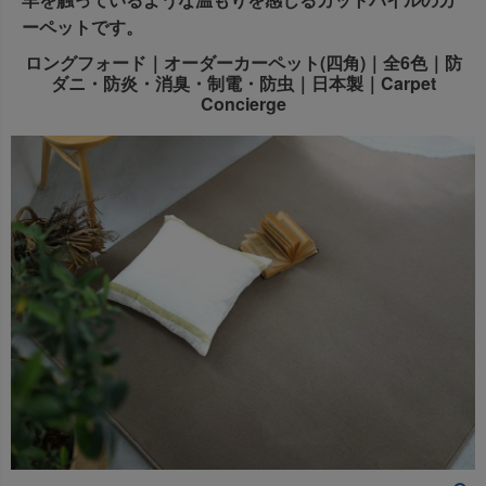
羊を触っているような温もりを感じるカットパイルのカ
出荷センターも休業となりますため、休業期間中のご注文
ーペットです。
なお、今後の被害状況や交通規制などにより、対象地域や
商品の出荷は
以降となります。
2026年8月18日(火)
ロングフォード｜オーダーカーペット(四角)｜全6色｜防
サービスへの影響が変更となる場合がございます。
→
オーダー商品など、詳しくはこちらから
ダニ・防炎・消臭・制電・防虫｜日本製｜Carpet
お客さまにはご不便をおかけいたしますが、何卒ご理解賜
Concierge
りますようお願い申し上げます。
詳しくはこちら