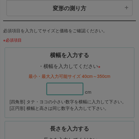
変形の測り方
必須項目を入力してサイズと価格をご確認ください。
ご希望のサイズのタテ・ヨコを測ってください。
※必須項目
円の
直径
を測ってください。
横幅を入力する
・横幅を入力してください
※
柱周りのカットや中央くり抜きなど変形サイズは、
最小・最大入力可能サイズ 40cm～350cm
それぞれの辺のサイズを測ってください。
その際には
必ず“横幅”にはヨコの数字の合計、“長
さ”にはタテの数字の合計が同じになるように
して
cm
ください。
[四角形] タテ・ヨコの小さい数字を横幅に入力して下さい。
[正円形] 横幅と高さは同じ数字を入力して下さい。
※ サイズはぴったりではなく、やや小さめのサイズ
でご注文いただくのが多少の誤差にも対応できるの
長さを入力する
でおすすめです。