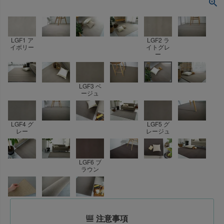
LGF1 ア
LGF2 ラ
イボリー
イトグレ
ー
LGF3 ベ
ージュ
LGF4 グ
LGF5 グ
レー
レージュ
LGF6 ブ
ラウン
注意事項