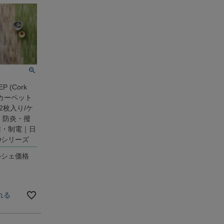
EP (Cork
ルカーペット
12枚入り/ケ
色｜防炎・撥
汚・制電｜日
iDシリーズ
ルシェ価格
れる