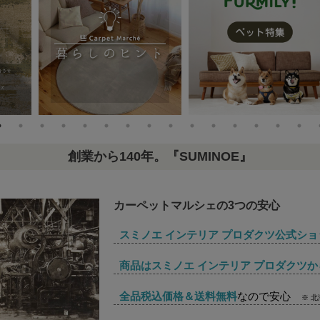
創業から140年。『SUMINOE』
カーペットマルシェの3つの安心
スミノエ インテリア プロダクツ公式ショ
商品はスミノエ インテリア プロダクツか
全品税込価格＆送料無料
なので安心
※ 