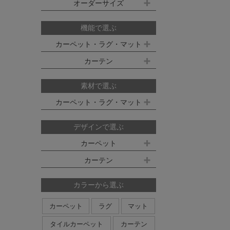
既製サイズ ドレープ(厚地)
オーダーサイズ
デスクマット
約160ｘ230cm(約2畳)
江戸間 6畳(261x352cm)
オーダーカーペット
100ｘ135cm
約200ｘ250cm(約3畳)
江戸間 8畳(352x352cm)
機能で選ぶ
オーダーキッチンマット
100ｘ178cm
約200ｘ300cm(約3.5畳)
江戸間 10畳(352x440cm)
カーペット・ラグ・マット
オーダーカーテン
本間サイズ(3畳～8畳)
100ｘ200cm
約250ｘ250cm
カーテン
防ダニ
防炎
防音
消臭
既製サイズ シアー(薄地)
ハイグレードオーダーカーテン
約250ｘ300cm
本間 3畳(191x286cm)
すべり止め
遊び毛防止
洗える
遮光
防炎
素材で選ぶ
オーダーカーペットの測り方
約250ｘ350cm
100ｘ133cm
洗える
軽量
はっ水
本間 4.5畳(286x286cm)
ミラーレース
遮熱
カーペット・ラグ・マット
オーダーカーテンの測り方
約300ｘ300cm
アレルブロック
制電
100ｘ176cm
UVカット
オフシェイド
本間 6畳(286x382cm)
ナイロン
ウール
デザインで選ぶ
日本製
アレルブロック
約300ｘ350cm
100ｘ198cm
本間 8畳(382x382cm)
ポリエステル
アクリル
カーペット
ホットカーペット・床暖房対応
形態安定加工
形状記憶加工
約350ｘ350cm
その他のサイズ
ポリプロピレン
綿
その他
カーテン
日本製
無地系
柄物
約350ｘ400cm
廊下敷き
ストライプ＆ボーダー
円形
北欧デザイン
約350ｘ450cm
カラーから選ぶ
ナチュラルデザイン
約350ｘ500cm
カーペット
ラグ
マット
無地・無地調
抽象柄
花柄
円形サイズ
タイルカーペット
カーテン
植物柄
鳥・動物