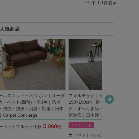
1
件中
1
-
1
件表示
人気商品
ールスコット ヘリンボン｜オーダ
フォルテラグ｜ラグ｜全5色｜
カーペット(四角)｜全3色｜防ダ
190×190cm｜防ダニ・アレルブロ
・防虫・防炎・消臭・制電｜日本
ク・すべり止め・遊び毛防止・床暖
Carpet Concierge
房対応｜日本製｜アウトレット
5,060
アウトレット
ーペットマルシェ価格
税込
11,220
カーペットマルシェ価格