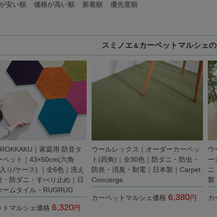
が安い順
価格が高い順
新着順
優先度順
スミノエ
カーペットマルシェの
＆
0 ROKKAKU｜家庭用 防音タ
ウールレックス｜オーダーカーペッ
ウ
ペット｜43×50cm(六角
ト(四角)｜全30色｜防ダニ・防虫・
ー
入り/ケース) ｜全6色｜洗え
防炎・消臭・制電｜日本製｜Carpet
ニ
炎・防ダニ・すべり止め｜日
Concierge
製｜
ームタイル・RUGRUG
6,380
カーペットマルシェ価格
カ
6,320
ットマルシェ価格
税込