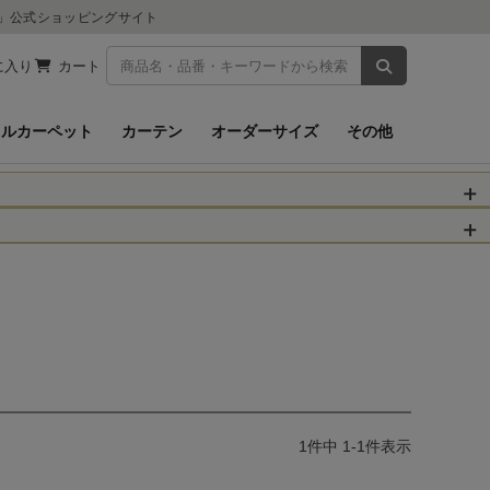
ツ」公式ショッピングサイト
商品を検索
に入り
カート
イルカーペット
カーテン
オーダーサイズ
その他
被災された皆さま
物のお届けに遅れが
信、当店へのお問い
くお願いいたしま
以降となります。
場合がございます。
。
1
件中
1
-
1
件表示