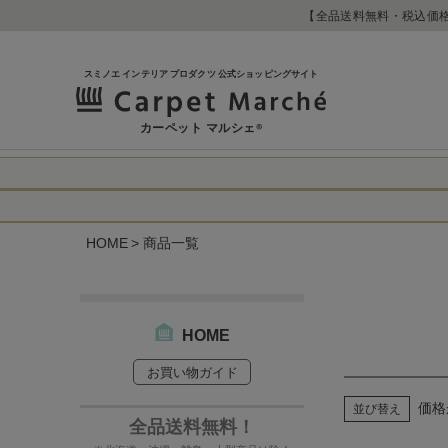
【全品送料無料・税込価格
スミノエ インテリア プロダクツ 公式ショッピングサイト
カーペット マルシェ
®
令和8年熊本地震
に心よりお見舞い
HOME
商品一覧
生じております。
当店は
は2026年8月1
休業中のご注文に
【お荷物のお届け
合わせへのご返答
・全国から九州あ
す。
・九州から全国あ
HOME
出荷センターも休
お買い物ガイド
なお、今後の被害
→
オーダー商品な
お客さまにはご不
価格
並び替え
詳しくはこちら
全品送料無料！