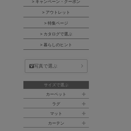
税込
> キャンペーン・クーポン
> アウトレット
> 特集ページ
> カタログで選ぶ
> 暮らしのヒント
写真で選ぶ
サイズで選ぶ
カーペット
江戸間サイズ(3畳～10畳)
ラグ
約100ｘ140cm
マット
江戸間 3畳(176x261cm)
キッチンマット
カーテン
約140ｘ200cm(約1.5畳)
江戸間 4.5畳(261x261cm)