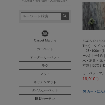
※北海道・沖縄・離島・大型商品は除く
Carpet Marche
ECOS iD-1500
Tree)｜タイ
カーペット
｜25×100cm(
ース) ｜全6
オーダーカーペット
水・消臭・防
本製｜ECOS 
ラグ
カーペットマ
マット
19,910
キッチンマット
税込
タイルカーペット
カートに入
既製カーテン