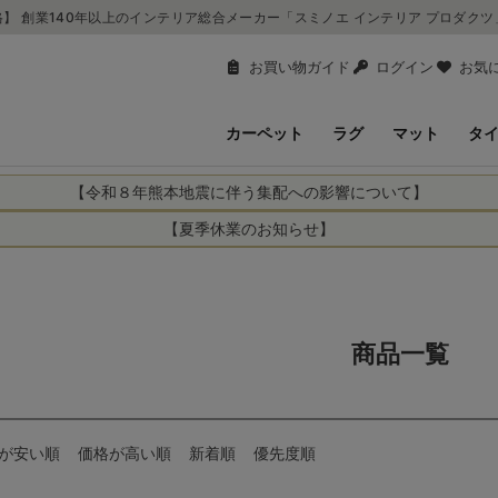
】 創業140年以上のインテリア総合メーカー「スミノエ インテリア プロダク
お買い物ガイド
ログイン
お気
カーペット
ラグ
マット
タ
【令和８年熊本地震に伴う集配への影響について】
により、お亡くなりになられた方々に深く哀悼の意を表しますとともに、
【夏季休業のお知らせ】
申し上げます。 この地震の影響により、現在、一部地域を発着するお荷
休業日：2026年8月11日(火)～2026年8月16日(日)
までの期間を休業とさせて頂きます。
1日(火)～2026年8月16日(日)
関しては自動返信メールは届きますが、当店からの注文確認メールの送
に遅れが生じている地域】
ができかねます。 休業明けから順次送信させていただきますのでよろし
てのお荷物
商品一覧
てのお荷物
業となりますため、休業期間中のご注文商品の出荷は
2026年8月18日(火)
状況や交通規制などにより、対象地域やサービスへの影響が変更となる
ど、詳しくはこちらから
便をおかけいたしますが、何卒ご理解賜りますようお願い申し上げます
が安い順
価格が高い順
新着順
優先度順