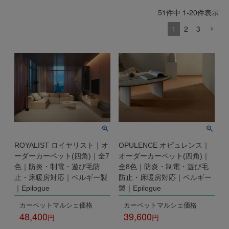
出荷センターも休業となりますため、休業期間中のご注文
51
件中
1
-
20
件表示
なお、今後の被害状況や交通規制などにより、対象地域や
商品の出荷は
以降となります。
2026年8月18日(火)
1
2
3
サービスへの影響が変更となる場合がございます。
→
オーダー商品など、詳しくはこちらから
お客さまにはご不便をおかけいたしますが、何卒ご理解賜
りますようお願い申し上げます。
詳しくはこちら
ROYALIST ロイヤリスト｜オ
OPULENCE オピュレンス｜
ーダーカーペット(四角)｜全7
オーダーカーペット(四角)｜
色｜防炎・制電・遊び毛防
全8色｜防炎・制電・遊び毛
止・床暖房対応｜ベルギー製
防止・床暖房対応｜ベルギー
｜Epilogue
製｜Epilogue
カーペットマルシェ価格
カーペットマルシェ価格
48,400
39,600
税込
税込