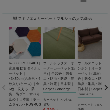
スミノエ
カーペットマルシェの人気商品
＆
R-5000 ROKKAKU｜
ウールレックス｜オ
ウールスコット ヘリ
家庭用 防音タイルカ
ーダーカーペット(四
ンボン｜オーダーカ
ーペット｜
角)｜全30色｜防ダ
ーペット(四角)｜全3
43×50cm(六角形・4
ニ・防虫・防炎・消
色｜防ダニ・防虫・
枚入り/ケース) ｜全
臭・制電｜日本製｜
防炎・消臭・制電｜
6色｜洗える・防
Carpet Concierge
日本製｜Carpet
炎・防ダニ・すべり
Concierge
カーペットマルシェ
止め｜日本製｜ホー
価格
カーペットマルシェ
ムタイル・RUGRUG
6,380
価格