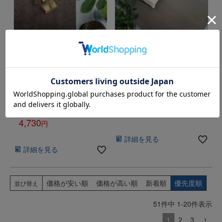
エコロア100｜オーダーカー
ロングフォード｜オーダーカ
ペット(四角)｜全9色｜防炎・
ーペット(四角)｜全6色｜防ダ
消臭・制電・防汚・遊び毛防
ニ・防炎・消臭・制電・防虫
止｜日本製｜Carpet
｜日本製｜Carpet Concierge
Concierge
カーペットマルシェ価格
4,730
カーペットマルシェ価格
4,730
税込
税込
詳細を見る
詳細を見る
価格が安い順
価格が高い順
新着順
優先度順
並び替え
51
件中
1
-
20
件表示
1
2
3