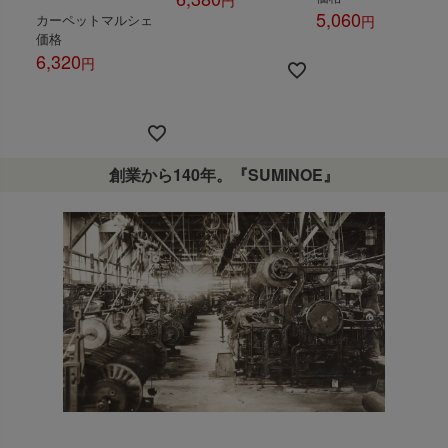
5,060
カーペットマルシェ
税込
価格
税込
6,320
税込
創業から140年。『SUMINOE』