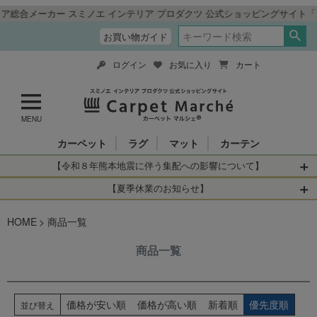
スミノエ インテリア プロダクツ 公式ショッピングサイト「カーペットマルシ
お買い物ガイド
ログイン
お気に入り
カート
MENU
カーペット
ラグ
マット
カーテン
【令和８年熊本地震に伴う集配への影響について】
令和8年熊本地震により、お亡くなりになられた方々に深く
【夏季休業のお知らせ】
哀悼の意を表しますとともに、被災された皆さまに心より
休業日：2026年8月11日(火)～2026年8月16日(日)
HOME
お見舞い申し上げます。 この地震の影響により、現在、一
商品一覧
当店は
までの期間
は2026年8月11日(火)～2026年8月16日(日)
部地域を発着するお荷物のお届けに遅れが生じておりま
を休業とさせて頂きます。
商品一覧
す。
休業中のご注文に関しては自動返信メールは届きますが、
当店からの注文確認メールの送信、当店へのお問い合わせ
【お荷物のお届けに遅れが生じている地域】
へのご返答ができかねます。 休業明けから順次送信させて
・全国から九州あてのお荷物
いただきますのでよろしくお願いいたします。
価格が安い順
価格が高い順
新着順
優先度順
並び替え
・九州から全国あてのお荷物