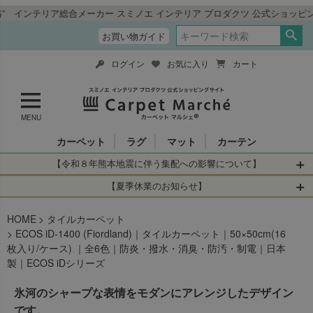
ア総合メーカー スミノエ インテリア プロダクツ 公式ショッピングサイト「
お買い物ガイド
ログイン
お気に入り
カート
MENU
カーペット
ラグ
マット
カーテン
【令和８年熊本地震に伴う集配への影響について】
令和8年熊本地震により、お亡くなりになられた方々に深く
【夏季休業のお知らせ】
哀悼の意を表しますとともに、被災された皆さまに心より
休業日：2026年8月11日(火)～2026年8月16日(日)
HOME
お見舞い申し上げます。 この地震の影響により、現在、一
タイルカーペット
当店は
までの期間
は2026年8月11日(火)～2026年8月16日(日)
ECOS iD-1400 (Fiordland)｜タイルカーペット｜50×50cm(16
部地域を発着するお荷物のお届けに遅れが生じておりま
を休業とさせて頂きます。
枚入り/ケース) ｜全6色｜防炎・撥水・消臭・防汚・制電｜日本
す。
休業中のご注文に関しては自動返信メールは届きますが、
製｜ECOS iDシリーズ
当店からの注文確認メールの送信、当店へのお問い合わせ
【お荷物のお届けに遅れが生じている地域】
へのご返答ができかねます。 休業明けから順次送信させて
氷河のシャープな表情をモダンにアレンジしたデザイン
・全国から九州あてのお荷物
いただきますのでよろしくお願いいたします。
・九州から全国あてのお荷物
です。