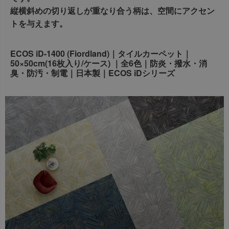
出荷センターも休業となりますため、休業期間中のご注文
縦横斜めの切り返しが重なり合う柄は、空間にアクセン
なお、今後の被害状況や交通規制などにより、対象地域や
商品の出荷は
以降となります。
トを与えます。
2026年8月18日(火)
サービスへの影響が変更となる場合がございます。
→
オーダー商品など、詳しくはこちらから
お客さまにはご不便をおかけいたしますが、何卒ご理解賜
ECOS iD-1400 (Fiordland)｜タイルカーペット｜
りますようお願い申し上げます。
50×50cm(16枚入り/ケース) ｜全6色｜防炎・撥水・消
詳しくはこちら
臭・防汚・制電｜日本製｜ECOS iDシリーズ