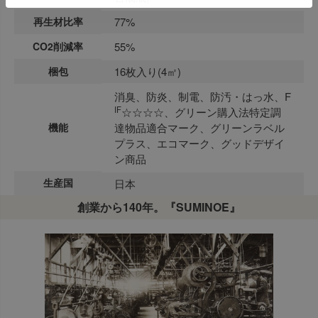
再生材比率
77%
CO2削減率
55%
梱包
16枚入り(4㎡)
消臭、防炎、制電、防汚・はっ水、F
IF
☆☆☆☆、グリーン購入法特定調
機能
達物品適合マーク、グリーンラベル
プラス、エコマーク、グッドデザイ
ン商品
生産国
日本
創業から140年。『SUMINOE』