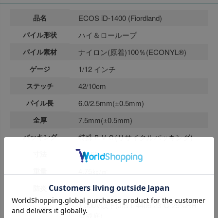
品名
ECOS iD-1400 (Fiordland)
パイル形状
ハイ＆ローループ
パイル素材
ナイロン(原着)100％(ECONYL®)
ゲージ
1/12 インチ
ステッチ
42/10cm
パイル長
6.0/2.5mm(±0.5mm)
全厚
7.5mm(±0.5mm)
バッキング
特殊ＰＶＣ(リサイクルバッキング)
寸法
50×50㎝
重量
4.75㎏/㎡
防炎
E2230044
1,000V以下(JIS L-4406 23℃ 25%RH
制電
合成底)