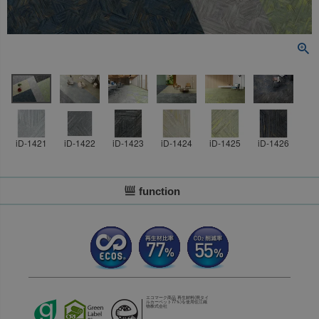
iD-1421
iD-1422
iD-1423
iD-1424
iD-1425
iD-1426
function
エコマーク商品 再生材料(廃タイ
ルカーペット77％)を使用
住江織
物株式会社