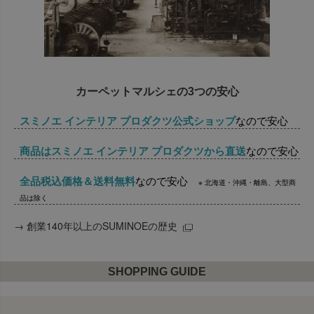
カーペットマルシェの3つの安心
スミノエ インテリア プロダクツ公式ショップ
なので安心
商品はスミノエ インテリア プロダクツから直送
なので安心
全品税込価格＆送料無料
なので安心
※ 北海道・沖縄・離島、大型商
品は除く
→
創業140年以上のSUMINOEの歴史
SHOPPING GUIDE