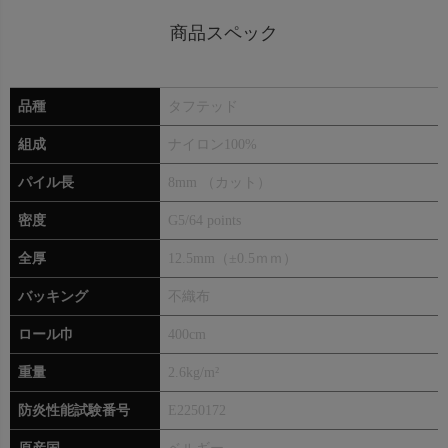
商品スペック
品種
タフテッド
組成
ナイロン100%
パイル長
8mm （カット）
密度
G5/64 points
全厚
12.5mm（±0.5ｍｍ）
バッキング
不織布
ロール巾
400cm
重量
2.6kg/m²
防炎性能試験番号
E2250172