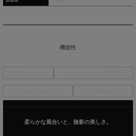
原産国
ベルギー
機能性
防炎カーペット
ホットカーペット・床暖対応
遊び毛防止
制電性
柔らかな風合いと、陰影の美しさ。