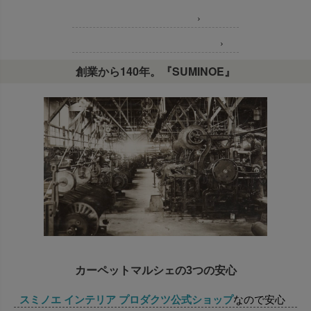
Concept コンセプト
›
Item Lineup 商品ラインナップ
›
創業から140年。『SUMINOE』
カーペットマルシェの3つの安心
スミノエ インテリア プロダクツ公式ショップ
なので安心