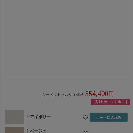
丸巻きでお届けの為、敷き始めはサイズが小さく感じる事
がありますが、敷いている内にサイズが合ってきます。
お届けに関して
①マンション等エレベーターのサイズにより2階以上のお
届けが出来ない場合がございます。1軒家等の階上げ、開
梱、敷き込みは行っておりません。
②サイズによっては軒先でのお渡しになる可能性がござい
ます。
554,400
カーペットマルシェ価格
税込
[
5,544
ポイント進呈 ]
1.アイボリー
カートに入れる
2.ベージュ