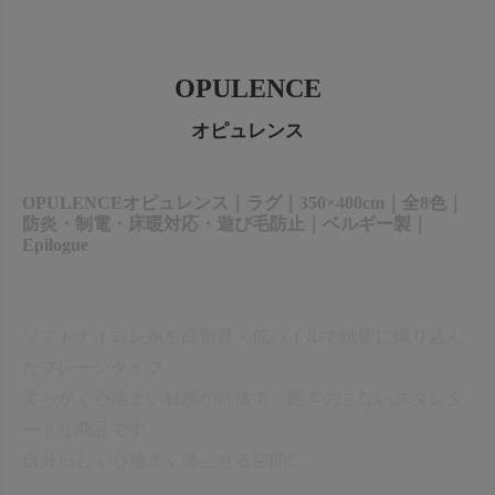
出荷センターも休業となりますため、休業期間中のご注文
なお、今後の被害状況や交通規制などにより、対象地域や
商品の出荷は
以降となります。
2026年8月18日(火)
サービスへの影響が変更となる場合がございます。
→
オーダー商品など、詳しくはこちらから
OPULENCE
お客さまにはご不便をおかけいたしますが、何卒ご理解賜
りますようお願い申し上げます。
オピュレンス
詳しくはこちら
OPULENCEオピュレンス｜ラグ｜350×400cm｜全8色｜
防炎・制電・床暖対応・遊び毛防止｜ベルギー製｜
Epilogue
ソフトナイロン糸を高密度・低パイルで緻密に織り込ん
だプレーンタイプ。
柔らかく心地よい触感が特徴で、飽きのこないスタンダ
ードな商品です。
自分らしく心地よく過ごせる空間に。