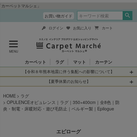
“
お買い物ガイド
ログイン
お気に入り
カート
MENU
カーペット
ラグ
マット
カーテン
【令和８年熊本地震に伴う集配への影響について】
令和8年熊本地震により、お亡くなりになられた方々に深く
【夏季休業のお知らせ】
哀悼の意を表しますとともに、被災された皆さまに心より
休業日：2026年8月11日(火)～2026年8月16日(日)
HOME
お見舞い申し上げます。 この地震の影響により、現在、一
ラグ
当店は
までの期間
は2026年8月11日(火)～2026年8月16日(日)
OPULENCEオピュレンス｜ラグ｜350×400cm｜全8色｜防
部地域を発着するお荷物のお届けに遅れが生じておりま
を休業とさせて頂きます。
炎・制電・床暖対応・遊び毛防止｜ベルギー製｜Epilogue
す。
休業中のご注文に関しては自動返信メールは届きますが、
当店からの注文確認メールの送信、当店へのお問い合わせ
【お荷物のお届けに遅れが生じている地域】
へのご返答ができかねます。 休業明けから順次送信させて
・全国から九州あてのお荷物
いただきますのでよろしくお願いいたします。
エピローグ
・九州から全国あてのお荷物