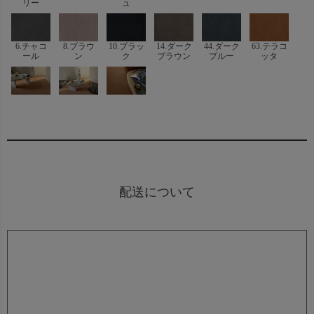
リー
ュ
6.チャコ
8.ブラウ
10.ブラッ
14.ダーク
44.ダーク
63.テラコ
ール
ン
ク
ブラウン
ブルー
ッタ
配送について
残反・ロス生地
カットした際に出るロス生地は同送できかねますので、ご
了承願います。
梱包について