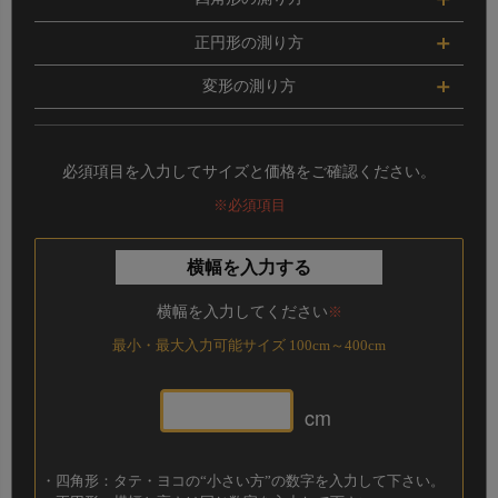
ご希望のサイズのタテ・ヨコを測ってください。
正円形の測り方
円の
直径
を測ってください。
変形の測り方
柱周りのカットや中央くり抜きなど変形サイズは、それ
ぞれの辺のサイズを測ってください。
必須項目を入力してサイズと価格をご確認ください。
その際には
必ず“横幅”にはヨコの数字の合計、“長さ”に
はタテの数字の合計が同じになるように
してください。
※必須項目
横幅を入力する
※ サイズはぴったりではなく、やや小さめのサイズでご
注文いただくのが多少の誤差にも対応できるのでおすす
横幅を入力してください
※
めです。
※ カットした際に出るロス生地は同送できかねますの
最小・最大入力可能サイズ 100cm～400cm
で、ご了承願います。
ご注文方法
ご注文方法
cm
【 140×200cmの変形オーダーカーペットの場合 】
ご注文時にはタテ・ヨコの数字が
小さい方の数値を“横
ご注文時には直径の数字を
“横幅”と“長さ”に必ず同じ数
幅”
に、
大きい方の数字を“高さ”
に入力してくださ
・四角形：タテ・ヨコの“小さい方”の数字を入力して下さい。
値を入力
してください。
い。