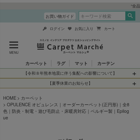
“全品送料無料＆税込価格” 
お買い物ガイド
ログイン
お気に入り
カート
MENU
カーペット
ラグ
マット
カーテン
【令和８年熊本地震に伴う集配への影響について】
令和8年熊本地震により、お亡くなりになられた方々に深く
【夏季休業のお知らせ】
哀悼の意を表しますとともに、被災された皆さまに心より
休業日：2026年8月11日(火)～2026年8月16日(日)
HOME
お見舞い申し上げます。 この地震の影響により、現在、一
カーペット
当店は
までの期間
は2026年8月11日(火)～2026年8月16日(日)
OPULENCE オピュレンス｜オーダーカーペット(正円形)｜全8
部地域を発着するお荷物のお届けに遅れが生じておりま
を休業とさせて頂きます。
色｜防炎・制電・遊び毛防止・床暖房対応｜ベルギー製｜Epilog
す。
休業中のご注文に関しては自動返信メールは届きますが、
ue
当店からの注文確認メールの送信、当店へのお問い合わせ
【お荷物のお届けに遅れが生じている地域】
へのご返答ができかねます。 休業明けから順次送信させて
・全国から九州あてのお荷物
いただきますのでよろしくお願いいたします。
・九州から全国あてのお荷物