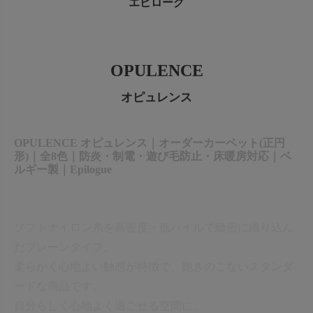
エピローグ
出荷センターも休業となりますため、休業期間中のご注文
なお、今後の被害状況や交通規制などにより、対象地域や
商品の出荷は
以降となります。
2026年8月18日(火)
サービスへの影響が変更となる場合がございます。
→
オーダー商品など、詳しくはこちらから
お客さまにはご不便をおかけいたしますが、何卒ご理解賜
OPULENCE
りますようお願い申し上げます。
詳しくはこちら
オピュレンス
OPULENCE オピュレンス｜オーダーカーペット(正円
形)｜全8色｜防炎・制電・遊び毛防止・床暖房対応｜ベ
ルギー製｜Epilogue
ソフトナイロン糸を高密度・低パイルで緻密に織り込ん
だプレーンタイプ。
柔らかく心地よい触感が特徴で、飽きのこないスタンダ
ードな商品です。
自分らしく心地よく過ごせる空間に。