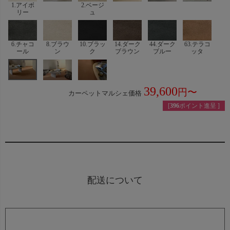
1.アイボ
2.ベージ
リー
ュ
6.チャコ
8.ブラウ
10.ブラッ
14.ダーク
44.ダーク
63.テラコ
ール
ン
ク
ブラウン
ブルー
ッタ
39,600
カーペットマルシェ価格
税込
[
396
ポイント進呈 ]
配送について
残反・ロス生地