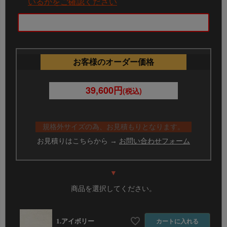
① ご希望の商品ページに、測った変形サイズの
ヨコ
いるかをご確認ください
の合計を“横幅”
に
タテの合計を“長さ”
に入力してご
注文ください。
② 下記から「オーダーカット加工お申込み用紙」をダ
ウンロード
お客様のオーダー価格
③ 用紙に必要事項を記入し、FAX、または用紙をスキ
ャン、写真撮影したものをメールで送信してくださ
い。
39,600円
(税込)
オーダーカット加工お申込み用紙 (PDF)
規格外サイズの為、お見積もりとなります。
お見積りはこちらから →
お問い合わせフォーム
▼
商品を選択してください。
1.アイボリー
カートに入れる