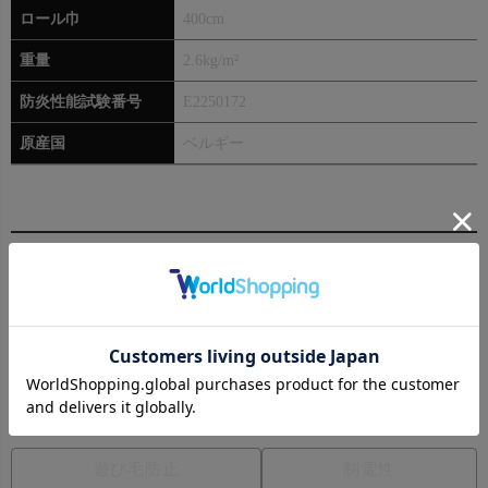
ロール巾
400cm
重量
2.6kg/m²
防炎性能試験番号
E2250172
原産国
ベルギー
機能性
防炎カーペット
ホットカーペット・床暖対応
遊び毛防止
制電性