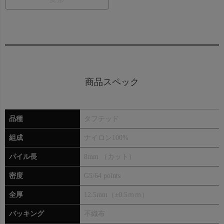
商品スペック
品種
タフテッド
組成
ナイロン100%
パイル長
8mm （カット）
密度
G5/64 points
全厚
12.5mm（±0.5ｍｍ）
バッキング
不織布