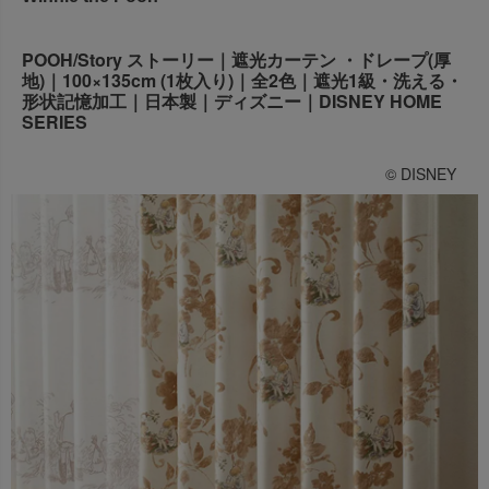
出荷センターも休業となりますため、休業期間中のご注文
なお、今後の被害状況や交通規制などにより、対象地域や
商品の出荷は
以降となります。
2026年8月18日(火)
POOH/Story ストーリー｜遮光カーテン ・ドレープ(厚
サービスへの影響が変更となる場合がございます。
→
オーダー商品など、詳しくはこちらから
地)｜100×135cm (1枚入り)｜全2色｜遮光1級・洗える・
お客さまにはご不便をおかけいたしますが、何卒ご理解賜
形状記憶加工｜日本製｜ディズニー｜DISNEY HOME
りますようお願い申し上げます。
SERIES
詳しくはこちら
© DISNEY