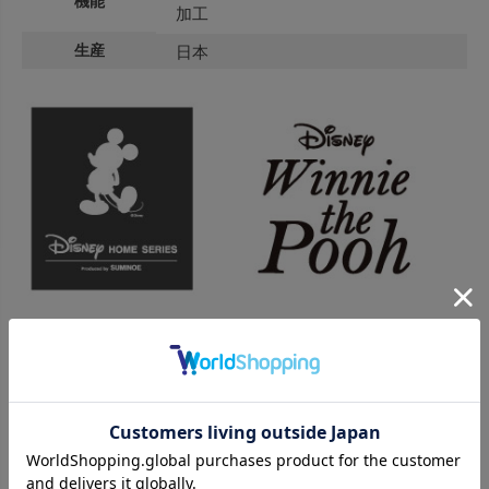
機能
加工
生産
日本
１００エーカーの森を舞台に遊ぶ「くまのプーさん」。
豊かな自然の中を散歩したり、大好きなはちみつに手を伸ばした
り、
子供の想像の世界がそのまま描かれたような、
純粋で素朴な雰囲気はいつの時代もわたしたちのこころに寄り添い
ます。
繊細でエレガントなテイストは、ゆったりと暮らしを楽しむ 肩の力