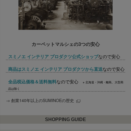
カーペットマルシェの3つの安心
スミノエ インテリア プロダクツ公式ショップ
なので安心
商品はスミノエ インテリア プロダクツから直送
なので安心
全品税込価格＆送料無料
なので安心
※ 北海道・沖縄・離島、大型商
品は除く
→
創業140年以上のSUMINOEの歴史
SHOPPING GUIDE