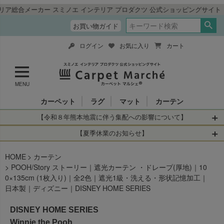
カー スミノエ インテリア プロダクツ 公式ショッピングサイト「カーペッ
お買い物ガイド
ログイン
お気に入り
カート
MENU
カーペット
ラグ
マット
カーテン
【令和８年熊本地震に伴う集配への影響について】
令和8年熊本地震により、お亡くなりになられた方々に深く
【夏季休業のお知らせ】
哀悼の意を表しますとともに、被災された皆さまに心より
休業日：2026年8月11日(火)～2026年8月16日(日)
HOME
お見舞い申し上げます。 この地震の影響により、現在、一
カーテン
当店は
までの期間
は2026年8月11日(火)～2026年8月16日(日)
POOH/Story ストーリー｜遮光カーテン ・ドレープ(厚地)｜10
部地域を発着するお荷物のお届けに遅れが生じておりま
を休業とさせて頂きます。
0×135cm (1枚入り)｜全2色｜遮光1級・洗える・形状記憶加工｜
す。
休業中のご注文に関しては自動返信メールは届きますが、
日本製｜ディズニー｜DISNEY HOME SERIES
当店からの注文確認メールの送信、当店へのお問い合わせ
【お荷物のお届けに遅れが生じている地域】
へのご返答ができかねます。 休業明けから順次送信させて
DISNEY HOME SERIES
・全国から九州あてのお荷物
いただきますのでよろしくお願いいたします。
・九州から全国あてのお荷物
Winnie the Pooh