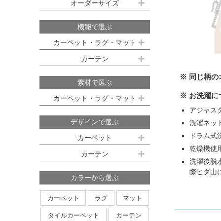
既製サイズ ドレープ(厚地)
オーダーサイズ
デスクマット
約160ｘ230cm(約2畳)
江戸間 6畳(261x352cm)
オーダーカーペット
100ｘ135cm
約200ｘ250cm(約3畳)
江戸間 8畳(352x352cm)
機能で選ぶ
オーダーキッチンマット
100ｘ178cm
約200ｘ300cm(約3.5畳)
江戸間 10畳(352x440cm)
カーペット・ラグ・マット
オーダーカーテン
本間サイズ(3畳～8畳)
100ｘ200cm
約250ｘ250cm
カーテン
防ダニ
防炎
防音
消臭
既製サイズ シアー(薄地)
ハイグレードオーダーカーテン
約250ｘ300cm
本間 3畳(191x286cm)
※ 同じ柄
すべり止め
遊び毛防止
洗える
遮光
防炎
素材で選ぶ
オーダーカーペットの測り方
約250ｘ350cm
100ｘ133cm
洗える
軽量
はっ水
本間 4.5畳(286x286cm)
ミラーレース
遮熱
※ お洗濯
カーペット・ラグ・マット
オーダーカーテンの測り方
約300ｘ300cm
アレルブロック
制電
100ｘ176cm
UVカット
オフシェイド
アジャス
本間 6畳(286x382cm)
ナイロン
ウール
デザインで選ぶ
洗濯ネッ
日本製
アレルブロック
約300ｘ350cm
100ｘ198cm
本間 8畳(382x382cm)
ポリエステル
アクリル
ドラム式
カーペット
ホットカーペット・床暖房対応
形態安定加工
形状記憶加工
約350ｘ350cm
その他のサイズ
ポリプロピレン
綿
その他
乾燥機使
カーテン
日本製
無地系
柄物
約350ｘ400cm
洗濯後脱
廊下敷き
際ヒダ山
ストライプ＆ボーダー
円形
北欧デザイン
約350ｘ450cm
カラーから選ぶ
ナチュラルデザイン
約350ｘ500cm
カーペット
ラグ
マット
無地・無地調
抽象柄
花柄
円形サイズ
タイルカーペット
カーテン
植物柄
鳥・動物