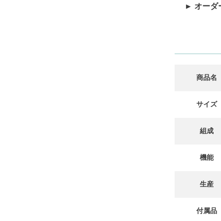
► オーダ
商品名
サイズ
組成
機能
生産
付属品