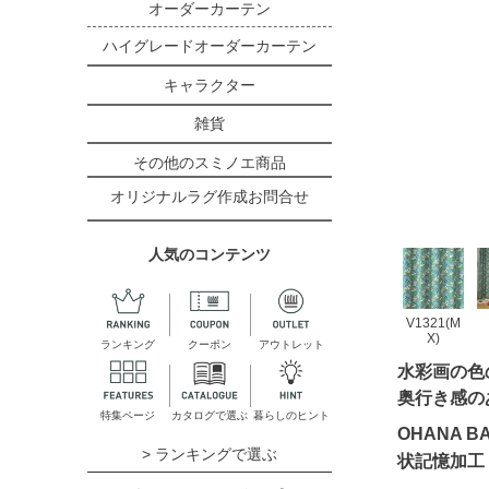
オーダーカーテン
ハイグレードオーダーカーテン
キャラクター
雑貨
その他のスミノエ商品
オリジナルラグ作成お問合せ
人気のコンテンツ
V1321(M
X)
ランキング
クーポン
アウトレット
水彩画の色
奥行き感の
特集ページ
カタログで選ぶ
暮らしのヒント
OHANA 
> ランキングで選ぶ
状記憶加工｜