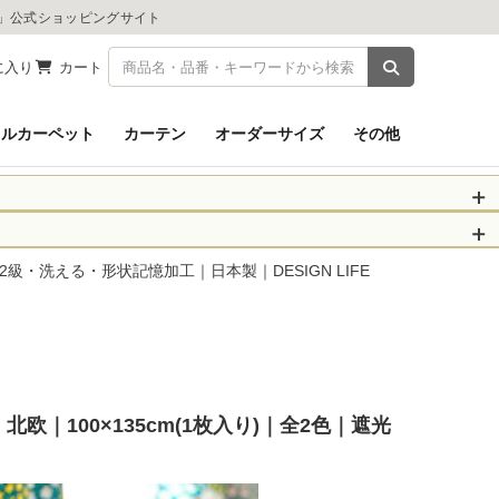
ツ」公式ショッピングサイト
商品を検索
に入り
カート
イルカーペット
カーテン
オーダーサイズ
その他
被災された皆さま
物のお届けに遅れが
光2級・洗える・形状記憶加工｜日本製｜DESIGN LIFE
信、当店へのお問い
くお願いいたしま
以降となります。
場合がございます。
北欧｜100×135cm(1枚入り)｜全2色｜遮光
。