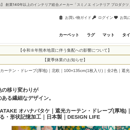
】 創業140年以上のインテリア総合メーカー「スミノエ インテリア プロダク
お買い物ガイド
ログイン
お気
カーペット
ラグ
マット
タ
【令和８年熊本地震に伴う集配への影響について】
により、お亡くなりになられた方々に深く哀悼の意を表しますとともに、
【夏季休業のお知らせ】
申し上げます。 この地震の影響により、現在、一部地域を発着するお荷
休業日：2026年8月11日(火)～2026年8月16日(日)
遮光カーテン・ドレープ(厚地)｜北欧｜100×135cm(1枚入り)｜全2色｜遮
までの期間を休業とさせて頂きます。
1日(火)～2026年8月16日(日)
関しては自動返信メールは届きますが、当店からの注文確認メールの送
に遅れが生じている地域】
ができかねます。 休業明けから順次送信させていただきますのでよろし
色の移り変わりが
てのお荷物
てのお荷物
のある繊細なデザイン。
業となりますため、休業期間中のご注文商品の出荷は
2026年8月18日(火)
状況や交通規制などにより、対象地域やサービスへの影響が変更となる
ど、詳しくはこちらから
 BATAKE オハナバタケ｜遮光カーテン・ドレープ(厚地)｜
便をおかけいたしますが、何卒ご理解賜りますようお願い申し上げます
る・形状記憶加工｜日本製｜DESIGN LIFE