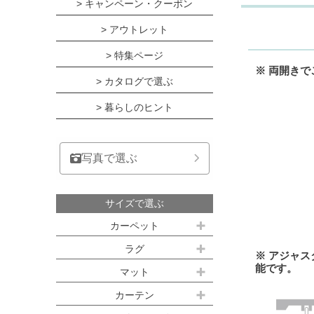
> キャンペーン・クーポン
> アウトレット
> 特集ページ
※ 両開き
> カタログで選ぶ
> 暮らしのヒント
写真で選ぶ
サイズで選ぶ
カーペット
江戸間サイズ(3畳～10畳)
ラグ
※ アジャス
能です。
約100ｘ140cm
マット
江戸間 3畳(176x261cm)
キッチンマット
カーテン
約140ｘ200cm(約1.5畳)
江戸間 4.5畳(261x261cm)