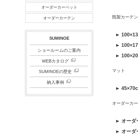
ダイニングサイズ
オーダーカーペット
ストライプ・ボーダー
既製カーテン
チェック
ドット
サークル
オーダーカーテン
キャラクター
刺繍カーテン
► 100×
SUMINOE
► 100×
ショールームのご案内
► 100×
WEBカタログ
マット
SUMINOEの歴史
納入事例
► 45×70
オーダーカー
► オーダ
► オーダ