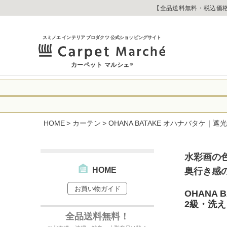
【全品送料無料・税込価格
スミノエ インテリア プロダクツ 公式ショッピングサイト
カーペット マルシェ
®
令和8年熊本地震
に心よりお見舞い
HOME
カーテン
OHANA BATAKE オハナバタケ｜
生じております。
当店は
は2026年8月1
休業中のご注文に
【お荷物のお届け
合わせへのご返答
水彩画の
・全国から九州あ
す。
・九州から全国あ
HOME
奥行き感
出荷センターも休
お買い物ガイド
なお、今後の被害
→
オーダー商品な
OHANA
お客さまにはご不
2級・洗え
詳しくはこちら
全品送料無料！